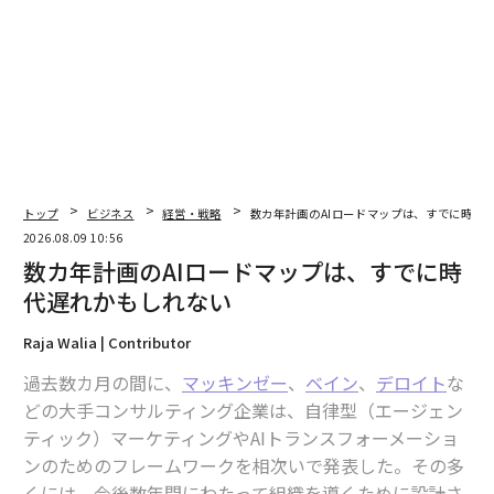
いていたり、『糸飛び』といって縫製しているところに
違う糸が入りこんでいたりする。B・C品のそんな課題を
解決する仕事で修行を積みました。縫製指示書の読み方
を勉強したり、細かな技術を体得したりしました。さま
ざまな生地の特性もそこで学びましたね。」
衣類の製造過程で生じる「バグ」、生活での汚れ以外の
汚染に対処する技術や知識は、今の仕事にどう活きてい
トップ
ビジネス
経営・戦略
数カ年計画のAIロードマップは、すでに時代
るのか。
2026.08.09 10:56
数カ年計画のAIロードマップは、すでに時
「とくに法人からの依頼の際に活きていますね。たとえ
代遅れかもしれない
ば劇団四季の仕事で、演目が変わるときには衣装も新品
になるので、生地や装飾品、縫製方法などに対応した洗
Raja Walia | Contributor
い方を都度研究しています。
過去数カ月の間に、
マッキンゼー
、
ベイン
、
デロイト
な
どの大手コンサルティング企業は、自律型（エージェン
個人の方の場合も、シミ抜きをしたら色が抜けてしまっ
ティック）マーケティングやAIトランスフォーメーショ
たという相談には『色かけ』の技術が使えます。また、
ンのためのフレームワークを相次いで発表した。その多
縮んだニットを『伸ばす』技術もアパレル時代に培いま
くには、今後数年間にわたって組織を導くために設計さ