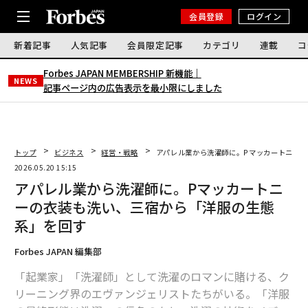
会員登録
ログイン
新着記事
人気記事
会員限定記事
カテゴリ
連載
コ
Forbes JAPAN MEMBERSHIP 新機能｜
NEWS
記事ページ内の広告表示を最小限にしました
トップ
ビジネス
経営・戦略
アパレル業から洗濯師に。Pマッカートニー
2026.05.20 15:15
アパレル業から洗濯師に。Pマッカートニ
ーの衣装も洗い、三宿から「洋服の生態
系」を回す
Forbes JAPAN 編集部
「起業家」「洗濯師」として洗濯のロマンに賭ける、ク
リーニング界のエヴァンジェリストたちがいる。「洋服