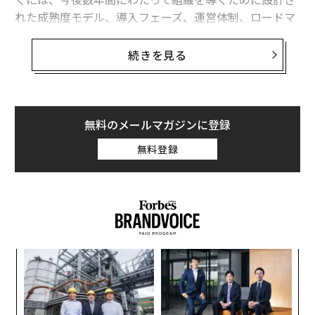
した。逆に、伸びたものを縮める勉強もしましたね」
れた成熟度モデル、導入フェーズ、運営体制、ロードマ
ップが含まれている。
なんと、同業者、つまり、他のクリーニング会社で傷つ
続きを見る
けてしまった顧客の衣類の持ち込み相談もあるという。
興味深いタイミングだ。2026年の第1四半期には、
250以上
の新しいAIモデルが市場に登場した。数週間ご
とに新しい機能が登場し続けている。コンテンツの作成
方法、カスタマーエクスペリエンス（顧客体験）の提供
無料のメールマガジンに登録
方法、業務の自動化方法、そして意思決定の方法を変え
無料登録
るツールを、現場のチームは手に入れつつある。
半年前のAIと現在のAIの違いを考えてみてほしい。い
や、わずか2カ月前のAIと現在のAIの違いだけでも考えて
みてほしい。控えめに言っても、それぞれの進化は極め
て大きなものだった。
内
グ
四半期ごとに新しい現実が訪れる
実
〜
全
「洗濯」を考えることがエコに繋
このイノベーションのスピードは、大半の組織が過去10
次ページ ＞
織