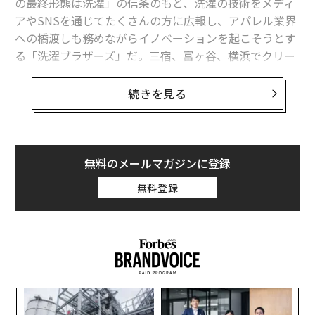
の最終形態は洗濯」の信条のもと、洗濯の技術をメディ
アやSNSを通じてたくさんの方に広報し、アパレル業界
への橋渡しも務めながらイノベーションを起こそうとす
る「洗濯ブラザーズ」だ。三宿、富ヶ谷、横浜でクリー
ニング店舗「LIVRER（リブレ）」を営業しながら、劇団
四季、クレイジーケンバンド、シルク・ドゥ・ソレイ
続きを見る
ユ、ポール・マッカートニーやブルーノ・マーズなどの
舞台衣装のクリーニングも請け負う。
かつて劇団四季の講演で来日していたイギリス人の振り
無料のメールマガジンに登録
付け師がプライベートでスエードのジャケットにつけた
無料登録
「エスカルゴのしみ」を相談され、みごとに解決、納品
したことは、劇団四季内では伝説にもなっているとい
う。
前編、
「スエードにエスカルゴしみ」もOK。劇団四季、B・マ
内
ーズが預ける街の洗濯屋さん
グ