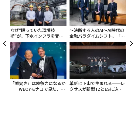
に続き、「LIVRER MISHIKU（リブレ三宿）」で長男・
実
〜
茂木貴史氏と次男・茂木康之氏に話を聞いた（注：「洗
全
織
濯ブラザーズ」は、もう1人のメンバーである今井良氏
う
が「三男」として活動している）。
T
なぜ“眠っていた環境技
〜決断する人のAI〜AI時代の
術”が、下水インフラを変え
金融パラダイムシフト、「超
たのか──産総研×月島JFE
個別化」の核心 【MUFG×ウ
アパレルからクリーニングへ─
アクアソリューションの10年
ェルスナビ×PwC】
実は、弟の康之氏はアパレル業界の出身だ。
「アパレルには、製造側のトラブルや問題点を引き受け
て衣類の修正をする、そういう業態があるんです。
「誠実さ」は競争力になるか
革新は下山で生まれる──レ
──WEOYモナコで見た、く
クサスが新型TZとESに込め
たとえば日本のアパレル企業が中国に衣類1000枚の発注
ら寿司の経営哲学
た「DISCOVER」の哲学
をかけたとします。品物が日本に届いたら検品して、A・
B・Cとレベル分けする。
A品はそのままクライアントに渡せるレベルですが、B・
C品にはミシン油のシミなど、製造過程でつく汚れがつ