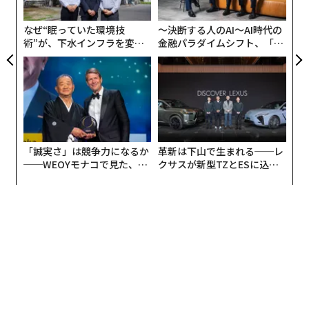
がる
う
年間に経験してきたものとは全く異なる計画環境を生み
T
出している。テクノロジーがこれほど急速に進化する
なぜ“眠っていた環境技
〜決断する人のAI〜AI時代の
と、前提条件の有効期限は短くなる。新たな機会が出現
1
2
3
4
術”が、下水インフラを変え
金融パラダイムシフト、「超
たのか──産総研×月島JFE
個別化」の核心 【MUFG×ウ
するたびに、優先順位はシフトする。チームは1四半期
アクアソリューションの10年
ェルスナビ×PwC】
前には想定していなかったユースケースを発見し、ベン
取材・構成＝石井節子 撮影＝藤井さおり
ダーは既存プロジェクトの投資対効果（経済性）を一変
させるような機能を導入する。
2026年9月号発売中
年の初めに策定されたロードマップは、年末になっても
「誠実さ」は競争力になるか
革新は下山で生まれる──レ
依然として価値ある戦略的指針を含んでいるかもしれな
──WEOYモナコで見た、く
クサスが新型TZとESに込め
最新号の購入はこちらから
ら寿司の経営哲学
た「DISCOVER」の哲学
いが、その前提条件の多くは途中で変化する可能性があ
る。テクノロジー自体の進化スピードが加速しているた
め、組織は意思決定をより頻繁に見直さざるを得なくな
メンバーシップに登録する
っている。
想定以上のスピードで風化するロードマップ
多くの組織は、従来のトランスフォーメーション・プロ
関連記事