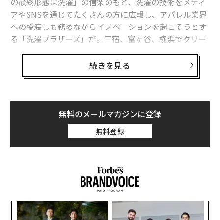
の最終形態は洗濯」の信条のもと、洗濯の技術をメディ
アやSNSを通じてたくさんの方に広報し、アパレル業界
への橋渡しも務めながらイノベーションを起こそうとす
る「洗濯ブラザーズ」だ。三宿、富ヶ谷、横浜でクリー
ニング店舗「LIVRER（リブレ）」を営業しながら、劇団
四季、クレイジーケンバンド、シルク・ドゥ・ソレイ
続きを見る
ユ、ポール・マッカートニーやブルーノ・マーズなどの
舞台衣装のクリーニングも請け負う。
かつて劇団四季の講演で来日していたイギリス人の振り
無料のメールマガジンに登録
付け師がプライベートでスエードのジャケットにつけた
無料登録
「エスカルゴのしみ」を相談され、みごとに解決、納品
したことは、劇団四季内では伝説にもなっているとい
う。
前編、
「スエードにエスカルゴしみ」もOK。劇団四季、B・マ
ナ併
目
ーズが預ける街の洗濯屋さん
k」
の