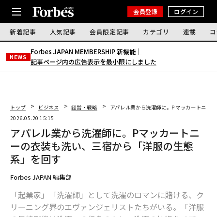
会員登録
ログイン
新着記事
人気記事
会員限定記事
カテゴリ
連載
コ
Forbes JAPAN MEMBERSHIP 新機能｜
NEWS
記事ページ内の広告表示を最小限にしました
トップ
ビジネス
経営・戦略
アパレル業から洗濯師に。Pマッカートニー
2026.05.20 15:15
アパレル業から洗濯師に。Pマッカートニ
ーの衣装も洗い、三宿から「洋服の生態
系」を回す
Forbes JAPAN 編集部
「起業家」「洗濯師」として洗濯のロマンに賭ける、ク
リーニング界のエヴァンジェリストたちがいる。「洋服