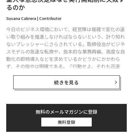
した。逆に、伸びたものを縮める勉強もしましたね」
るのか
なんと、同業者、つまり、他のクリーニング会社で傷つ
Susana Cabrera | Contributor
けてしまった顧客の衣類の持ち込み相談もあるという。
今日のビジネス環境において、経営陣は複雑で変化の速
い取り組みを推進しなければならないという、計り知れ
ないプレッシャーにさらされている。取締役会がビジネ
スモデルの急速な転換や、抜本的な業務再編、高度な自
動化の即時導入などを求めているかどうかにかかわら
ず、その指令は明確である。「行動せよ、それも迅速
に」というものだ。
続きを見る
しかし、洗練されたプレゼンテーションや取締役会での
満場一致の可決の裏では、よくあるパターンが展開し始
める。実行が始まると同時に、その取り組みは遅れ始め
る。締め切りは先送りされ、予想外の統合上の障害が浮
無料のメールマガジンに登録
上し、期待されていた投資収益率は低下し始める。
無料登録
「洗濯」を考えることがエコに繋
次ページ ＞
こうした重大な戦略的取り組みが行き詰まったとき、経