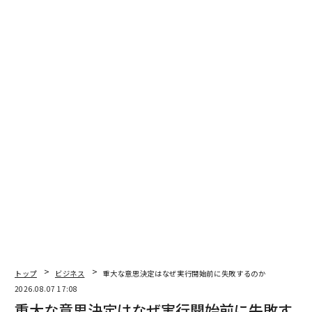
いていたり、『糸飛び』といって縫製しているところに
違う糸が入りこんでいたりする。B・C品のそんな課題を
解決する仕事で修行を積みました。縫製指示書の読み方
を勉強したり、細かな技術を体得したりしました。さま
ざまな生地の特性もそこで学びましたね。」
衣類の製造過程で生じる「バグ」、生活での汚れ以外の
汚染に対処する技術や知識は、今の仕事にどう活きてい
るのか。
「とくに法人からの依頼の際に活きていますね。たとえ
ば劇団四季の仕事で、演目が変わるときには衣装も新品
になるので、生地や装飾品、縫製方法などに対応した洗
い方を都度研究しています。
個人の方の場合も、シミ抜きをしたら色が抜けてしまっ
トップ
ビジネス
重大な意思決定はなぜ実行開始前に失敗するのか
たという相談には『色かけ』の技術が使えます。また、
2026.08.07 17:08
縮んだニットを『伸ばす』技術もアパレル時代に培いま
重大な意思決定はなぜ実行開始前に失敗す