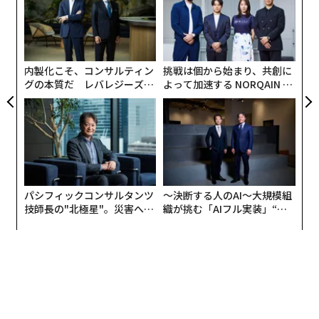
に続き、「LIVRER MISHIKU（リブレ三宿）」で長男・
ック
ン
〜
茂木貴史氏と次男・茂木康之氏に話を聞いた（注：「洗
由
金
濯ブラザーズ」は、もう1人のメンバーである今井良氏
個
が「三男」として活動している）。
ェ
内製化こそ、コンサルティン
挑戦は個から始まり、共創に
グの本質だ レバレジーズが
よって加速する NORQAIN JA
実践する、次世代ファームの
PAN 特別座談会
アパレルからクリーニングへ─
全貌
実は、弟の康之氏はアパレル業界の出身だ。
「アパレルには、製造側のトラブルや問題点を引き受け
て衣類の修正をする、そういう業態があるんです。
パシフィックコンサルタンツ
〜決断する人のAI〜大規模組
技師長の"北極星"。災害への
織が挑む「AIフル実装」“使
たとえば日本のアパレル企業が中国に衣類1000枚の発注
無力感を乗り越え見つけた、
う”企業から“動く”企業へ【N
をかけたとします。品物が日本に届いたら検品して、A・
防災一筋20年の答え
TTドコモビジネス×PwC】
B・Cとレベル分けする。
A品はそのままクライアントに渡せるレベルですが、B・
C品にはミシン油のシミなど、製造過程でつく汚れがつ