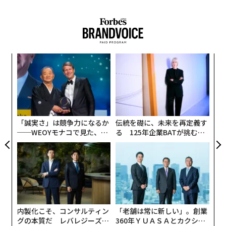
がる
営陣の反応はたいてい予測可能だ。リーダーたちは何が
不足しているのかを探し始める。失敗の原因は能力の不
1
2
3
4
足にあると考える。すぐに講じられる対策は、より多く
のテクノロジー、より多くのガバナンス層、より専門化
取材・構成＝石井節子 撮影＝藤井さおり
パシ
〜
された指標、より厳格な監督を追加することだ。
ラグ
織
う
だが、複雑な企業環境において、実行を阻む要因が「追
〜
T
2026年9月号発売中
金
加の不足」であることはめったにない。真の原因は、過
個
去から蓄積した「構造的負債」にある。
ェ
「誠実さ」は競争力になるか
伝統を礎に、未来を再定義す
最新号の購入はこちらから
──WEOYモナコで見た、く
る 125年企業BATが挑むス
目に見えないバランスシート
ら寿司の経営哲学
モークレスな未来
組織が下すあらゆる重要な決断は、単に取り組みを開始
メンバーシップに登録する
するだけでなく、組織の「前提条件」を作り出す。長年
にわたる成長や再編、戦略の転換を経て、これらの前提
条件は幾重にも積み重なっていく。目の前の局所的な問
題を迅速に解決するため、組織は自然と、独自のデータ
内製化こそ、コンサルティン
「老舗は常に新しい」。創業
関連記事
ベース、カスタマイズされたソフトウェアパッチ、非公
グの本質だ レバレジーズが
360年ＹＵＡＳＡとカクシン