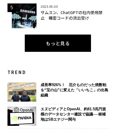
2023.05.03
サムスン、ChatGPTの社内使用禁
止 機密コードの流出受け
もっと見る
TREND
成長率926%！ 厄介ものだった焼酎粕
を“宝の山”に変えた「いいちこ」の出島
組織
エヌビディアとOpenAI、約81.5兆円規
模のデータセンター建設で協議──候補
地はSBエナジー関与