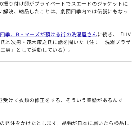
の振り付け師がプライベートでスエードのジャケットに
に解決、納品したことは、劇団四季内では伝説にもなっ
団四季、B・マーズが預ける街の洗濯屋さん
に続き、「LIV
木貴史氏と次男・茂木康之氏に話を聞いた（注：「洗濯ブラザ
「三男」として活動している）。
き受けて衣類の修正をする、そういう業態があるんで
枚の発注をかけたとします。品物が日本に届いたら検品し