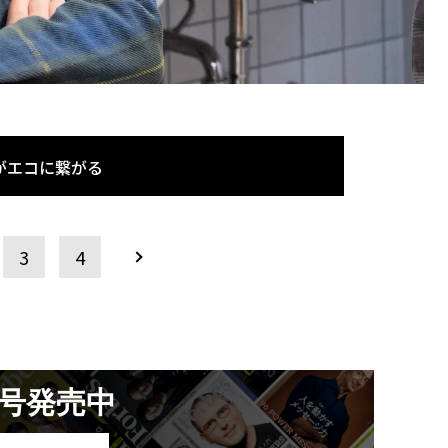
がエコに繋がる
3
4
月号発売中