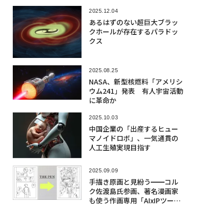
2025.12.04
あるはずのない超巨大ブラッ
クホールが存在するパラドッ
クス
2025.08.25
NASA、新型核燃料「アメリシ
ウム241」発表 有人宇宙活動
に革命か
2025.10.03
中国企業の「出産するヒュー
マノイドロボ」、一気通貫の
人工生殖実現目指す
2025.09.09
手描き原画と見紛う━━コル
ク佐渡島氏参画、著名漫画家
も使う作画専用「AIxIPツー
ル」