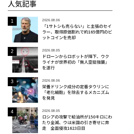
人気記事
2026.08.06
「1サトシも売らない」と主張のセイ
ラー、取得原価割れで約165億円のビ
ットコインを売却
2026.08.05
ドローンからロボットが降下、ウク
ライナが世界初の「無人空挺強襲」
を遂行
2026.08.06
栄養ドリンク成分の定番タウリンに
「老化細胞」を除去するメカニズム
を発見
2026.08.05
ロシアの攻撃で給油所が150キロにわ
たり全滅、ウは米国の引き寄せに奔
走 全面侵攻1623日目