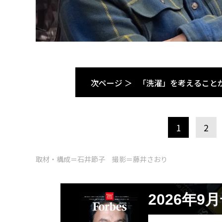
次ページ ＞
「洗濯」を考えること
1
2
取材・構成＝石井節子 撮影＝藤井さおり
2026年9