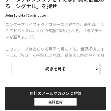
した。逆に、伸びたものを縮める勉強もしましたね」
る「シグナル」を探せ
なんと、同業者、つまり、他のクリーニング会社で傷つ
John Sviokla | Contributor
けてしまった顧客の衣類の持ち込み相談もあるという。
エンタープライズテクノロジーの世界で今、最も高くつ
くアドバイスは、わずか5語に集約される。「まずデー
タを整えよ」だ。
このフレーズはあらゆる場所で耳にする。世界経済フォ
ーラム（WEF）の報告によれば、企業の72%が今年のAI
投資として最も急速に成長させる領域にデータ基盤とパ
イプラインを優先すると回答している。ガートナーは、
続きを見る
2026年までに組織の60%が「AI対応」データに支えられ
ていないAIプロジェクトを放棄すると予測する。Cloude
raの最新のグローバル調査では、ITリーダーの96%がAI
統合を進めていると回答した一方、約80%がデータアク
無料のメールマガジンに登録
セスの制約によって取り組みが妨げられているとし、自
無料登録
社のデータが完全にガバナンスされていると答えたのは
「洗濯」を考えることがエコに繋
次ページ ＞
わずか18%にとどまった。Fivetranが500人超のシニア