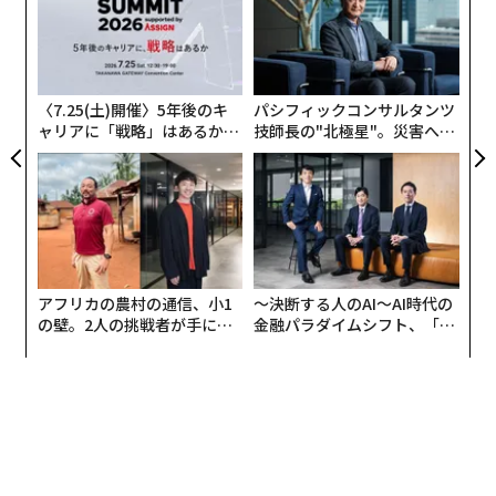
に続き、「LIVRER MISHIKU（リブレ三宿）」で長男・
グ
“
茂木貴史氏と次男・茂木康之氏に話を聞いた（注：「洗
オ
濯ブラザーズ」は、もう1人のメンバーである今井良氏
ジ
が「三男」として活動している）。
〈7.25(土)開催〉5年後のキ
パシフィックコンサルタンツ
ャリアに「戦略」はあるか。
技師長の"北極星"。災害への
トップエグゼクティブのキャ
無力感を乗り越え見つけた、
アパレルからクリーニングへ─
リアに触れる1日│CAREER S
防災一筋20年の答え
UMMIT 2026
実は、弟の康之氏はアパレル業界の出身だ。
「アパレルには、製造側のトラブルや問題点を引き受け
て衣類の修正をする、そういう業態があるんです。
アフリカの農村の通信、小1
〜決断する人のAI〜AI時代の
の壁。2人の挑戦者が手にし
金融パラダイムシフト、「超
たとえば日本のアパレル企業が中国に衣類1000枚の発注
た「次なる武器」
個別化」の核心 【MUFG×ウ
をかけたとします。品物が日本に届いたら検品して、A・
ェルスナビ×PwC】
B・Cとレベル分けする。
A品はそのままクライアントに渡せるレベルですが、B・
C品にはミシン油のシミなど、製造過程でつく汚れがつ