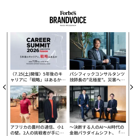
がる
データ・テクノロジーリーダーを対象に実施したベンチ
マーク調査では、1組織あたり年間平均2930万ドル（約4
1
2
3
4
6億4000万円）をデータに費やしているにもかかわら
ず、企業のデータ関連施策の73%が期待を下回っている
取材・構成＝石井節子 撮影＝藤井さおり
“
ことが明らかになった。
シ
グ
“
診断はいつも同じだ。もっとガバナンスを、もっとクレ
2026年9月号発売中
オ
ンジングを、もっとパイプラインエンジニアリングを。
ジ
データの土台を整えてから、AIを導入せよ、というわけ
〈7.25(土)開催〉5年後のキ
パシフィックコンサルタンツ
だ。
最新号の購入はこちらから
ャリアに「戦略」はあるか。
技師長の"北極星"。災害への
トップエグゼクティブのキャ
無力感を乗り越え見つけた、
これは賢明に聞こえる。だが、大規模に価値を破壊して
リアに触れる1日│CAREER S
防災一筋20年の答え
メンバーシップに登録する
UMMIT 2026
いる。
その論理の表面には、人を引きつける力がある。悪いデ
ータを入れれば、悪い意思決定が出てくる。これに異論
アフリカの農村の通信、小1
〜決断する人のAI〜AI時代の
を唱える人はいない。しかし多くの企業が導き出してい
関連記事
の壁。2人の挑戦者が手にし
金融パラダイムシフト、「超
る結論、すなわちAIが有用になるには、まずデータをク