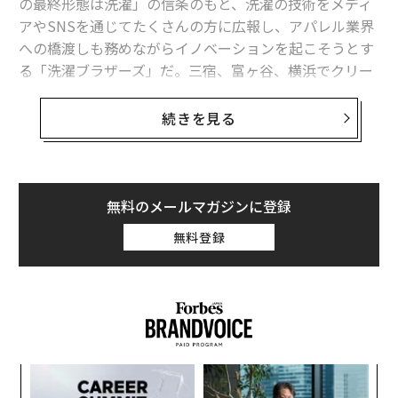
の最終形態は洗濯」の信条のもと、洗濯の技術をメディ
アやSNSを通じてたくさんの方に広報し、アパレル業界
への橋渡しも務めながらイノベーションを起こそうとす
る「洗濯ブラザーズ」だ。三宿、富ヶ谷、横浜でクリー
ニング店舗「LIVRER（リブレ）」を営業しながら、劇団
四季、クレイジーケンバンド、シルク・ドゥ・ソレイ
続きを見る
ユ、ポール・マッカートニーやブルーノ・マーズなどの
舞台衣装のクリーニングも請け負う。
かつて劇団四季の講演で来日していたイギリス人の振り
無料のメールマガジンに登録
付け師がプライベートでスエードのジャケットにつけた
無料登録
「エスカルゴのしみ」を相談され、みごとに解決、納品
したことは、劇団四季内では伝説にもなっているとい
う。
前編、
「スエードにエスカルゴしみ」もOK。劇団四季、B・マ
“
ーズが預ける街の洗濯屋さん
シ