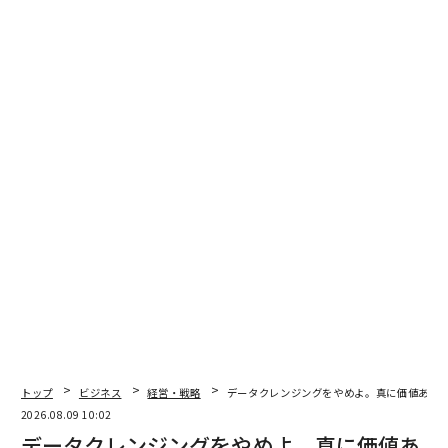
いていたり、『糸飛び』といって縫製しているところに
違う糸が入りこんでいたりする。B・C品のそんな課題を
解決する仕事で修行を積みました。縫製指示書の読み方
を勉強したり、細かな技術を体得したりしました。さま
ざまな生地の特性もそこで学びましたね。」
衣類の製造過程で生じる「バグ」、生活での汚れ以外の
汚染に対処する技術や知識は、今の仕事にどう活きてい
るのか。
「とくに法人からの依頼の際に活きていますね。たとえ
ば劇団四季の仕事で、演目が変わるときには衣装も新品
になるので、生地や装飾品、縫製方法などに対応した洗
い方を都度研究しています。
個人の方の場合も、シミ抜きをしたら色が抜けてしまっ
トップ
ビジネス
経営・戦略
データクレンジングをやめよ。真に価値ある
たという相談には『色かけ』の技術が使えます。また、
2026.08.09 10:02
縮んだニットを『伸ばす』技術もアパレル時代に培いま
データクレンジングをやめよ。真に価値あ