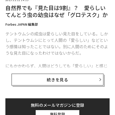
自然界でも『見た目は9割』？ 愛らしい
てんとう虫の幼虫はなぜ「グロテスク」か
Forbes JAPAN 編集部
テントウムシの成虫は愛らしい見た目をしている。しか
し、テントウムシにとって人間の「愛らしい」などとい
う感情は知ったことではない。別に人間のためにそのよ
うな見た目になったわけではないからだ。
にもかかわらず、人間はどうしても「愛らしい」と感じ
てしまう。それには理由があるのかもしれない。
続きを見る
「完全変態」という生きる術（すべ）
多くの昆虫がそうであるように、テントウムシも完全変
態をする昆虫である。完全変態とは幼虫からサナギにな
無料のメールマガジンに登録
り、まったく形態の異なる成虫へと変化するものを指
す。例としてカブトムシ、チョウ、ハチなど、挙げれば
無料登録