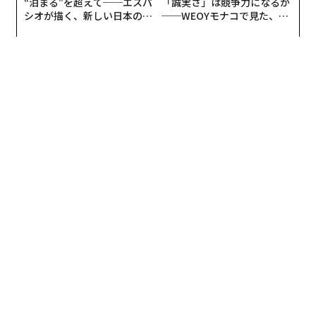
“泊まる”を超えて──エスパ
「誠実さ」は競争力になるか
ろう。私たちはこの世界に産み落とされておよそ1年
シオが描く、新しい日本のラ
──WEOYモナコで見た、く
グジュアリー（前編）
ら寿司の経営哲学
間、自分の足で立つこともできない。
産科学のジレンマ
人間がこれほど未熟な状態で生まれる一因は、賢くなり
すぎたことにあるという。自立に関する機能が備わるの
を待っていると脳が巨大化して産道を通らなくなり、そ
もそも生まれることが叶わなくなってしまうというので
ある。これをObstetrical dilemma（産科学のジレン
マ）と呼ぶようだ（参考：
Scientificamerican.com
）
これこそ、私たちが賢さと引き換えに背負ったリスク
だ。要するに、私たちには、他の動物よりも注意深く赤
ん坊を守らなければならない理由があるということなの
だ。
テントウムシは聖母マリア？