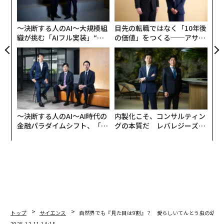
3
C
る
〜決断する人のAI〜大規模組
目先の転職ではなく「10年後
織が挑む「AIフル実装」“使
の価値」をつくる──アサイ
う”企業から“動く”企業へ【N
ンの長期伴走型支援とは
TTドコモビジネス×PwC】
〜決断する人のAI〜AI時代の
内製化こそ、コンサルティン
金融パラダイムシフト、「超
グの本質だ レバレジーズが
個別化」の核心 【MUFG×ウ
実践する、次世代ファームの
ェルスナビ×PwC】
全貌
トップ
サイエンス
自然界でも『見た目は9割』？ 愛らしいてんとう虫の幼虫
2025.12.11 14:15