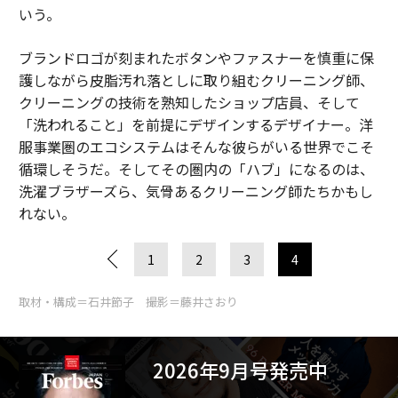
いう。
ブランドロゴが刻まれたボタンやファスナーを慎重に保
護しながら皮脂汚れ落としに取り組むクリーニング師、
クリーニングの技術を熟知したショップ店員、そして
「洗われること」を前提にデザインするデザイナー。洋
服事業圏のエコシステムはそんな彼らがいる世界でこそ
循環しそうだ。そしてその圏内の「ハブ」になるのは、
洗濯ブラザーズら、気骨あるクリーニング師たちかもし
れない。
1
2
3
4
取材・構成＝石井節子 撮影＝藤井さおり
2026年9月号発売中