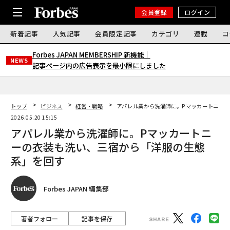
会員登録
ログイン
新着記事
人気記事
会員限定記事
カテゴリ
連載
コ
Forbes JAPAN MEMBERSHIP 新機能｜
NEWS
記事ページ内の広告表示を最小限にしました
トップ
ビジネス
経営・戦略
アパレル業から洗濯師に。Pマッカートニー
2026.05.20 15:15
アパレル業から洗濯師に。Pマッカートニ
ーの衣装も洗い、三宿から「洋服の生態
系」を回す
Forbes JAPAN 編集部
著者フォロー
記事を保存