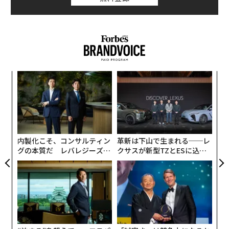
きりがない。
一見してサナギの状態は非常に無防備だ。それでも昆虫
のうち約8割が完全変態を経る。サナギとは、いわば成
虫への成長に集中する期間である。身動きや食事すら放
棄して、ただ熱心に自己を変化させるのだ。そのために
「
彼らは幼虫の時期にひたすら食事をしてエネルギーを溜
3
C
め込む。
な
る
術
た
何故それほど時間を費やし、リスクを冒すかといえば、
ア
成虫になって繁殖するためだ。繁殖のメカニズムは食事
内製化こそ、コンサルティン
革新は下山で生まれる──レ
や成長に比べて複雑で、それゆえに地道な準備期間が必
グの本質だ レバレジーズが
クサスが新型TZとESに込め
実践する、次世代ファームの
た「DISCOVER」の哲学
要なのである。完全変態の昆虫は幼虫（食事）、サナギ
全貌
（変化）、成虫（繁殖）という具合に、見た目によって
役割が大きく異なっているというわけだ。
逆に、昆虫からしてみれば……いや、多くの動物からし
てみれば、人間の成長過程の方がよほど無防備に映るだ