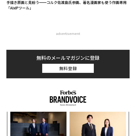
手描き原画と見紛う━━コルク佐渡島氏参画、著名漫画家も使う作画専用
「AIxIPツール」
advertisement
無料のメールマガジンに登録
無料登録
「
─
ら
「