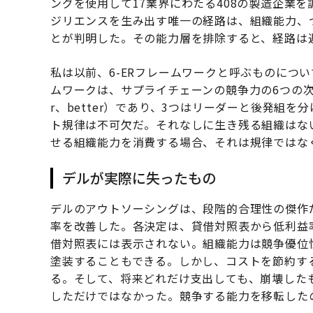
ングを使用して17業界にわたる408の製造企業
ジリエンスを生み出す唯一の経路は、組織能力、つまり
とが判明した。その能力層を排除すると、経路は
私は以前、6-ERフレームワークと呼ぶものについ
ムワークは、サプライチェーンの競争力の6つの次元を
r、better）であり、3つはリーダーと後発組を分ける
ト規律は不可欠だ。それなしに生き残る組織はな
せる組織能力を消費する場合、それは規律ではな
デルが実際に失ったもの
デルのアウトソーシングは、段階的合理性の傑作
率を改善した。各決定は、貸借対照表から低利益
借対照表には表示されない。組織能力は競争優位
塗装することもできる。しかし、コストを節約す
る。そして、将来どれだけ支出しても、崩壊した
しただけではなかった。競争する能力を移転した