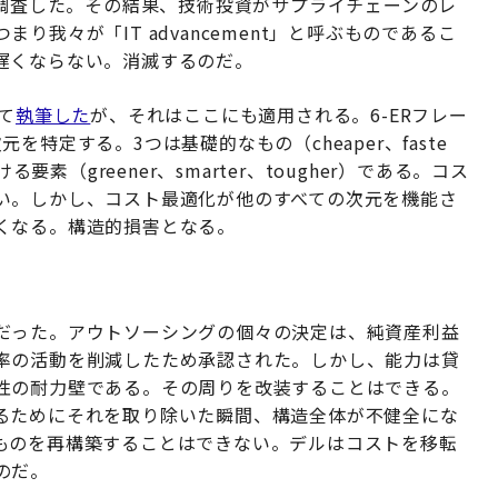
を調査した。その結果、技術投資がサプライチェーンのレ
我々が「IT advancement」と呼ぶものであるこ
遅くならない。消滅するのだ。
て
執筆した
が、それはここにも適用される。6-ERフレー
特定する。3つは基礎的なもの（cheaper、faste
要素（greener、smarter、tougher）である。コス
い。しかし、コスト最適化が他のすべての次元を機能さ
くなる。構造的損害となる。
だった。アウトソーシングの個々の決定は、純資産利益
率の活動を削減したため承認された。しかし、能力は貸
性の耐力壁である。その周りを改装することはできる。
るためにそれを取り除いた瞬間、構造全体が不健全にな
ものを再構築することはできない。デルはコストを移転
のだ。