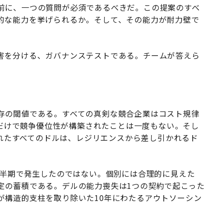
前に、一つの質問が必須であるべきだ。この提案のすべ
的な能力を挙げられるか。そして、その能力が耐力壁で
害を分ける、ガバナンステストである。チームが答えら
」は生存の閾値である。すべての真剣な競合企業はコスト規律
r」だけで競争優位性が構築されたことは一度もない。そし
約されたすべてのドルは、レジリエンスから差し引かれるド
四半期で発生したのではない。個別には合理的に見えた
定の蓄積である。デルの能力喪失は1つの契約で起こった
が構造的支柱を取り除いた10年にわたるアウトソーシン