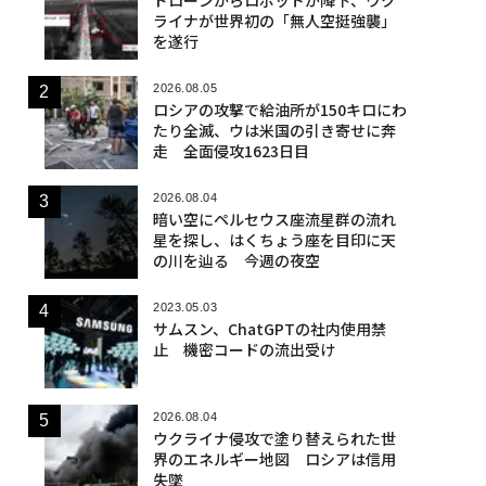
ライナが世界初の「無人空挺強襲」
を遂行
2026.08.05
ロシアの攻撃で給油所が150キロにわ
たり全滅、ウは米国の引き寄せに奔
走 全面侵攻1623日目
2026.08.04
暗い空にペルセウス座流星群の流れ
星を探し、はくちょう座を目印に天
の川を辿る 今週の夜空
2023.05.03
サムスン、ChatGPTの社内使用禁
止 機密コードの流出受け
2026.08.04
ウクライナ侵攻で塗り替えられた世
界のエネルギー地図 ロシアは信用
失墜