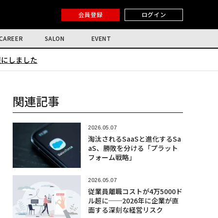
会員登録
ログイン
CAREER
SALON
EVENT
限にしました
関連記事
2026.05.07
淘汰されるSaaSと進化するSa
aS、勝敗を分ける「プラット
フォーム戦略」
2026.05.07
従業員離職コストが4万5000ド
ル超に──2026年に企業が直
面する深刻な経営リスク