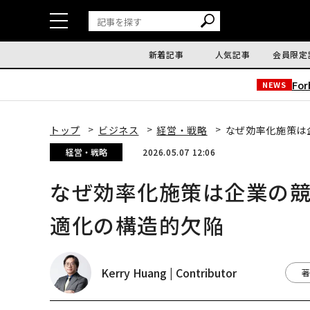
新着記事
人気記事
会員限定
Fo
NEWS
トップ
ビジネス
経営・戦略
なぜ効率化施策は
経営・戦略
2026.05.07 12:06
なぜ効率化施策は企業の
適化の構造的欠陥
Kerry Huang | Contributor
著