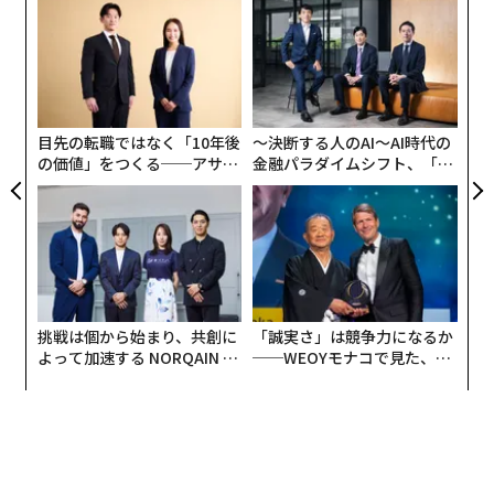
革
ク
た「
パ
技
無
防
目先の転職ではなく「10年後
〜決断する人のAI〜AI時代の
の価値」をつくる──アサイ
金融パラダイムシフト、「超
ンの長期伴走型支援とは
個別化」の核心 【MUFG×ウ
ェルスナビ×PwC】
挑戦は個から始まり、共創に
「誠実さ」は競争力になるか
よって加速する NORQAIN JA
──WEOYモナコで見た、く
PAN 特別座談会
ら寿司の経営哲学