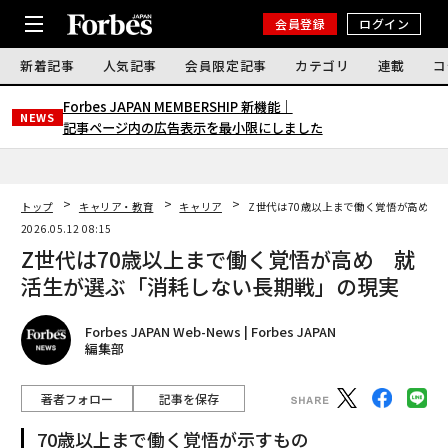
会員登録
ログイン
新着記事
人気記事
会員限定記事
カテゴリ
連載
コ
Forbes JAPAN MEMBERSHIP 新機能｜
NEWS
記事ページ内の広告表示を最小限にしました
トップ
キャリア・教育
キャリア
Z世代は70歳以上まで働く覚悟が高め 
2026.05.12 08:15
Z世代は70歳以上まで働く覚悟が高め 就
活生が選ぶ「消耗しない長期戦」の現実
Forbes JAPAN Web-News | Forbes JAPAN
編集部
著者フォロー
記事を保存
70歳以上まで働く覚悟が示すもの