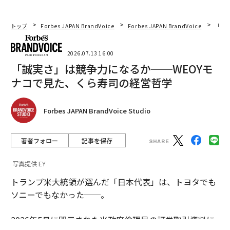
トップ
Forbes JAPAN BrandVoice
Forbes JAPAN BrandVoice
「誠
2026.07.13 16:00
「誠実さ」は競争力になるか──WEOYモ
ナコで見た、くら寿司の経営哲学
Forbes JAPAN BrandVoice Studio
著者フォロー
記事を保存
写真提供 EY
トランプ米大統領が選んだ「日本代表」は、トヨタでも
ソニーでもなかった──。
2026年5月に開示された米政府倫理局の証券取引資料に