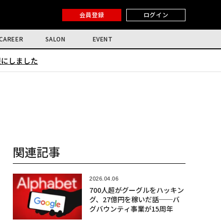
会員登録
ログイン
CAREER
SALON
EVENT
限にしました
関連記事
2026.04.06
700人超がグーグルをハッキン
グ、27億円を稼いだ話──バ
グバウンティ事業が15周年