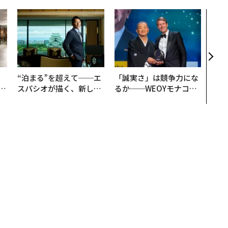
伝統
義す
が挑
来
、
“泊まる”を超えて──エ
「誠実さ」は競争力にな
が
スパシオが描く、新しい
るか──WEOYモナコで
」
日本のラグジュアリー
見た、くら寿司の経営哲
（前編）
学