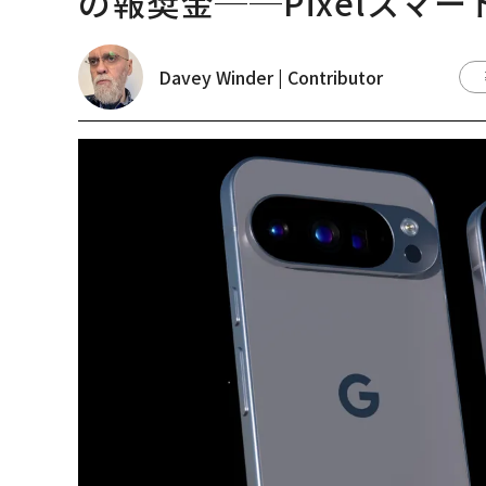
の報奨金──Pixelスマ
Davey Winder | Contributor