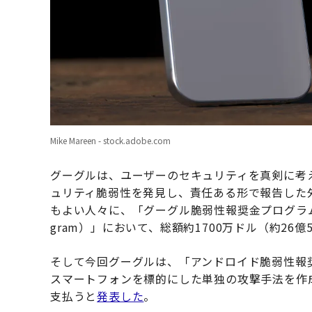
Mike Mareen - stock.adobe.com
グーグルは、ユーザーのセキュリティを真剣に考え
ュリティ脆弱性を発見し、責任ある形で報告した
もよい人々に、「グーグル脆弱性報奨金プログラム（グーグル V
gram）」において、総額約1700万ドル（約26億
そして今回グーグルは、「アンドロイド脆弱性報奨金
スマートフォンを標的にした単独の攻撃手法を作成
支払うと
発表した
。