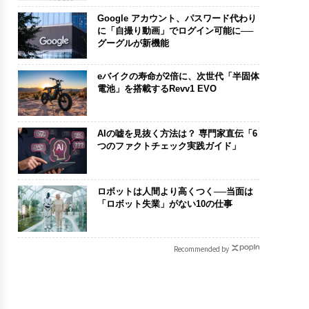
Google アカウント、パスワード代わり
に「自撮り動画」でログイン可能に──
グーグルが新機能
eバイクの寿命が2倍に、次世代「半固体
電池」を搭載するRevv1 EVO
AIの嘘を見抜く方法は？ 専門家直伝「6
つのファクトチェック実践ガイド」
ロボットは人間より高くつく──当面は
「ロボット失業」がない10の仕事
Recommended by