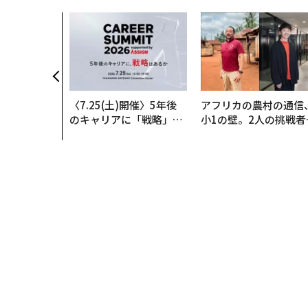
〈7.25(土)開催〉5年後
アフリカの農村の通信
のキャリアに「戦略」は
小1の壁。2人の挑戦者
あるか。トップエグゼク
手にした「次なる武器
ティブのキャリアに触れ
る1日│CAREER SUMMI
T 2026