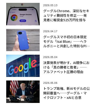
2026.03.13
グーグルChrome、深刻なセキ
ュリティ脆弱性を修正──発
見者に報奨金525万円を授与
2026.04.17
グーグルスマホ初の日本限定
モデル「Isai Blue」──ヘラ
ルボニーと共創した特別なPix
el 10a
2026.05.04
決算発表が明かす、AI競争にお
ける「真の勝者と敗者」──
アルファベット圧勝の理由
2026.05.06
トランプ政権、新AIモデルの公
開前審査へ──グーグル・マ
イクロソフト・xAIと合意