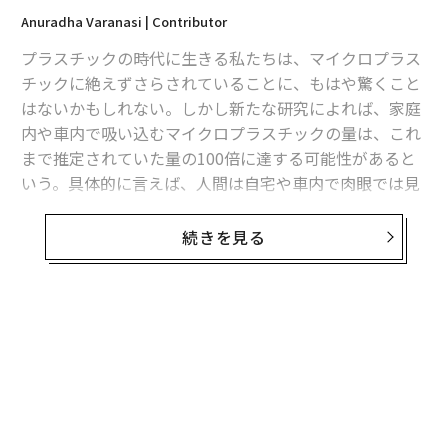
Anuradha Varanasi | Contributor
プラスチックの時代に生きる私たちは、マイクロプラス
チックに絶えずさらされていることに、もはや驚くこと
はないかもしれない。しかし新たな研究によれば、家庭
内や車内で吸い込むマイクロプラスチックの量は、これ
まで推定されていた量の100倍に達する可能性があると
いう。具体的に言えば、人間は自宅や車内で肉眼では見
えないマイクロプラスチック粒子を1日に約6万8000個吸
い込んでいるのだ。
続きを見る
ナディア・ヤコベンコ博士を
論文
の筆頭著者とする仏ト
ゥールーズ大学の研究チームは、自宅や自家用車内から
16種類の空気サンプルを採取した。研究者らは各空気サ
無料のメールマガジンに登録
ンプルに含まれるマイクロプラスチックの濃度と大きさ
無料登録
を測定する中で、特に10マイクロメートル未満のマイク
ロプラスチックに着目した。これは、それ以上の大きさ
の微粒子や肉眼で見える粒子と比べ、肺組織の深部まで