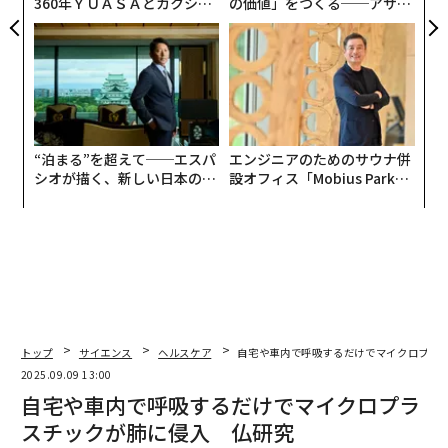
360年ＹＵＡＳＡとカクシン
の価値」をつくる──アサイ
CEO田尻望が語る、AIを超え
ンの長期伴走型支援とは
る人の価値
“泊まる”を超えて──エスパ
エンジニアのためのサウナ併
シオが描く、新しい日本のラ
設オフィス「Mobius Park」
グジュアリー（前編）
がオープン──タマディック
が健康経営を徹底する理由
トップ
サイエンス
ヘルスケア
自宅や車内で呼吸するだけでマイクロプラ
2025.09.09 13:00
自宅や車内で呼吸するだけでマイクロプラ
スチックが肺に侵入 仏研究