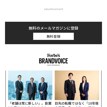
advertisement
無料のメールマガジンに登録
無料登録
なく
パ
Ja
技
er」
無
な
防
術
た
ア
「老舗は常に新しい」。創業
目先の転職ではなく「10年後