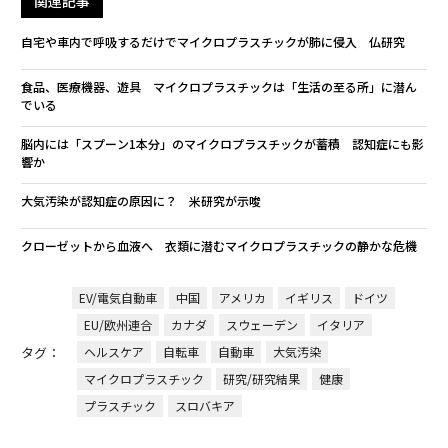
関連記事
自宅や車内で呼吸するだけでマイクロプラスチックが肺に侵入 仏研究
食品、医療機器、遊具 マイクロプラスチックは「生活の至る所」に潜ん
でいる
脳内には「スプーン1本分」のマイクロプラスチックが蓄積 認知症にも影
響か
大気汚染が認知症の原因に？ 米研究が示唆
クローゼットから血液へ 衣類に潜むマイクロプラスチックの静かな危機
EV/電気自動車
中国
アメリカ
イギリス
ドイツ
EU/欧州連合
カナダ
スウェーデン
イタリア
タグ：
ヘルスケア
自転車
自動車
大気汚染
マイクロプラスチック
研究/研究結果
健康
プラスチック
スロバキア