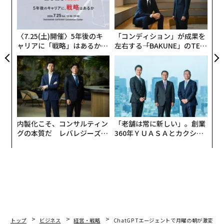
世界のエネルギーシステムによるCO2排出量の
約4分の1
金
個
を占めていると報告した。これは、重工業やサプライチ
ェ
ェーンにおける運営上の意思決定がいかに重要であるか
〈7.25(土)開催〉5年後のキ
「コンディション」が成果を
を浮き彫りにしている。一方、国連環境計画（UNEP）
ャリアに「戦略」はあるか。
左右する――「BAKUNE」のTEN
トップエグゼクティブのキャ
TIALが支える「挑戦者の明
も2022年に、建築・建設セクターが世界のエネルギー関
リアに触れる1日│CAREER S
日」
連およびプロセス関連のCO2排出量の
約37%
を占めてい
UMMIT 2026
ると報告しており、建築環境とそのサプライネットワー
クが気候変動にいかに密接に結びついているかを示して
いる。
内製化こそ、コンサルティン
「老舗は常に新しい」。創業
これらのセクターのリーダーにとって、サステナビリテ
グの本質だ レバレジーズが
360年ＹＵＡＳＡとカクシン
実践する、次世代ファームの
CEO田尻望が語る、AIを超え
ィはもはやコミュニケーションのための取り組みとして
全貌
る人の価値
傍流に置いておくことはできない。実行の規律であるべ
きだ。今後数年で際立つ企業は、必ずしも最も大きな約
束を声高に掲げる企業ではなく、環境への責任が通常の
パフォーマンスの一部となるよう日常のプロセスを再設
計する企業だと、私は考えている。
トップ
ビジネス
経営・戦略
ChatGPTエージェントで月曜の朝が激変す