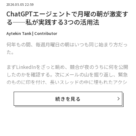
これはまた、より多くの企業がサーキュラリティ（循環
2026.05.05 22:59
性）を理論から戦略へと移行させている理由でもある。
ChatGPTエージェントで月曜の朝が激変す
UNEPの「Global Resources Outlook 2024」によると、
る──私が実践する3つの活用法
「資源の採掘と加工は、地球温暖化を引き起こす排出量
Aytekin Tank | Contributor
の
60%以上
を占めている」。OECDも同様に、資源効率
と循環型経済の実践は、採掘、輸送、製造、消費、回
何年もの間、毎週月曜日の朝はいつも同じ始まり方だっ
収、廃棄という
た。
ライフサイクル全体にわたって重要である
と強調してい
る。材料効率、再利用、責任ある回収、資産の長寿命化
まずLinkedInをざっと眺め、競合が夜のうちに何を公開
は、単なる環境配慮のジェスチャーにとどまらない。事
したのかを確認する。次にメールの山を掘り返し、緊急
業インパクトを低減するための中核的なレバーにもなり
のものに印を付け、長いスレッドの中に埋もれたアクシ
得るのである。
ョンアイテムを探し出す。最後に20分かけて、その週最
初の会議の準備をする。古いメールのやり取りを開き、
続きを見る
サステナビリティのビジネスケース
「前回どこまで進んでいたか」を思い出そうとするの
だ。こうした無秩序な情報の泥沼から、その日に何が待
今日これがとりわけ重要なのは、信頼性の問題があるか
ち受けているのかを頭の中で全体像として組み立ててい
らだ。私が見てきたところ、顧客、投資家、パートナー
た。
は、「見せるサステナビリティ」と「検証可能なサステ