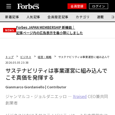
会員登録
ログイン
新着記事
人気記事
会員限定記事
カテゴリ
連載
コ
Forbes JAPAN MEMBERSHIP 新機能｜
NEWS
記事ページ内の広告表示を最小限にしました
トップ
ビジネス
経営・戦略
サステナビリティは事業運営に組み込んでこ
2026.05.05 23:38
サステナビリティは事業運営に組み込んで
こそ真価を発揮する
Gianmarco Giordaniello | Contributor
ジャンマルコ・ジョルダニエッロ —
Xraised
CEO兼共同
創業者