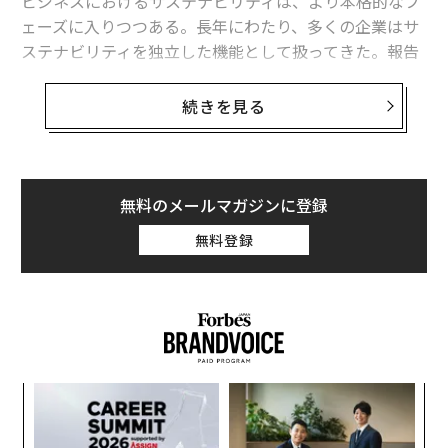
ビジネスにおけるサステナビリティは、より本格的なフ
ェーズに入りつつある。長年にわたり、多くの企業はサ
ステナビリティを独立した機能として扱ってきた。報告
書の作成、ブランディング、あるいは定期的なキャンペ
ーンを通じて管理するものとして位置づけてきたのであ
続きを見る
る。しかし、産業、インフラ、建設、製造、サプライチ
ェーンの各分野において、そうしたモデルは説得力を失
いつつある。
無料のメールマガジンに登録
私の経験では、より持続性のあるアプローチは、サステ
無料登録
ナビリティをオペレーションに直接組み込むことだ。す
なわち、材料をどう扱うか、廃棄物をどう減らすか、サ
プライヤーをどう選ぶか、成長をどう測るか、といった
点に落とし込む。その転換が重要なのは、リスクが決し
て抽象的なものではないからである。
産業セクターが直面する環境上の課題
ンツ
伝
への
る
た、
モ
国際エネルギー機関（IEA）は2022年、産業セクターが
〜