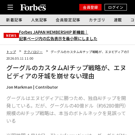
会員登録
ログイン
新着記事
人気記事
会員限定記事
カテゴリ
連載
コ
Forbes JAPAN MEMBERSHIP 新機能｜
NEWS
記事ページ内の広告表示を最小限にしました
トップ
テクノロジー
グーグルのカスタムAIチップ戦略が、エヌビディアの牙城
2026.05.11 11:00
グーグルのカスタムAIチップ戦略が、エヌ
ビディアの牙城を崩せない理由
Jon Markman | Contributor
グーグルはエヌビディアに勝つため、独自AIチップを開
発している。だが、グーグルの40億ドル（約6280億円）
規模のAIチップ戦略は、本当のボトルネックを見誤って
いる