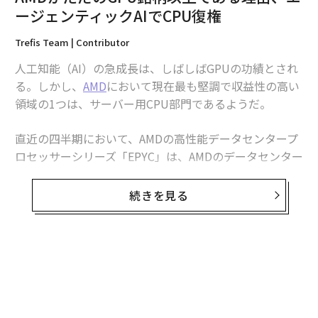
ージェンティックAIでCPU復権
Trefis Team | Contributor
人工知能（AI）の急成長は、しばしばGPUの功績とされ
る。しかし、
AMD
において現在最も堅調で収益性の高い
領域の1つは、サーバー用CPU部門であるようだ。
直近の四半期において、AMDの高性能データセンタープ
ロセッサーシリーズ「EPYC」は、AMDのデータセンター
売上高を
インテル（INTC）
の売上高を超える水準まで押
し上げ、フリーキャッシュフローを前年同期比で3倍に
続きを見る
増加させた。さらに、すべてのAIクラスターがワークロ
ード、メモリー、GPU間の通信を管理するために多数の
コアを持つCPUに依存し続けているため、
エヌビディア（NVDA）
がアクセラレーターを提供する
翻訳＝酒匂寛
場合でも、AMDは恩恵を受けることができる。
では、これはAMD株にとって何を意味するのだろうか。