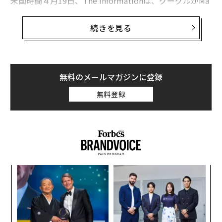
米国時間４月19日、The Informationは、グーグルがMa
rvell Technology（マーベル・テクノロジー）と2種類の
新しいカスタムAIチップを共同開発するため、
続きを見る
最終段階の協議に入っている
と報じた（編注：Google C
loud Next 2026で発表された、ブロードコムTPU 8t、
メディアテックTPU 8iとは異なる）。1つは、グーグル
の既存のテンソル・プロセッシング・ユニット（TPU）
無料のメールマガジンに登録
と組み合わせるメモリー処理ユニットである。もう1つ
無料登録
は、AI推論に特化したまったく新しいTPUだ。推論と
は、AIモデルが質問に答えるたびに行うリアルタイム処
理のことで、そのモデルを最初に作り上げる大規模な学
習処理とは異なる。
マーベルとの契約が成立すれば、グーグルのカスタム半
な
導体の供給網には、ブロードコム（Broadcom）、メデ
術
ィアテック（MediaTek）、マーベル、そしてグーグル
た
「
社内チームという4つの設計パートナーが関わることに
ア
左右
なる。グーグルは現在、TPUの出荷台数が
T