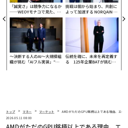
2026年に430万個
、2028年には3500万個に達すると見
日
「誠実さ」は競争力になるか
挑戦は個から始まり、共創に
込んでいる。TrendForceの予測では、カスタムAIチップ
──WEOYモナコで見た、く
よって加速する NORQAIN JA
の売上高は2026年に45％増加する。一方、標準的なGP
ら寿司の経営哲学
PAN 特別座談会
Uの伸びは16％にとどまる見通しだ。グーグルは、クラ
ウド事業者に金銭的な保証を提示し、本番運用のAI処理
でTPUを標準採用してもらおうとしている。また、開発
者がエヌビディアの開発環境から移行しやすくするた
め、TorchTPUという新しいソフトウェア層も投入す
〜決断する人のAI〜大規模組
伝統を礎に、未来を再定義す
る。
織が挑む「AIフル実装」“使
る 125年企業BATが挑むス
う”企業から“動く”企業へ【N
モークレスな未来
TTドコモビジネス×PwC】
トップ
マネー
マーケット
AMDがただのGPU銘柄以上である理由、エージ
2026.05.11 08:00
AMDがただのGPU銘柄以上である理由、エ