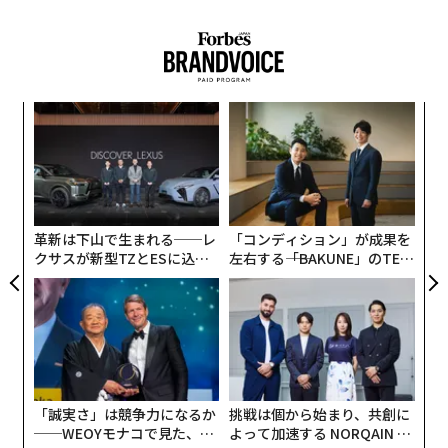
ポッドキャスト
で語った。「プロダクトマネージャー
は、エージェントが作成しているコードに責任を持つ。
営業リーダーは、顧客やクライアントに関するすべての
調査とインプットに責任を持つ。自律性は素晴らしい
伝
が、最終的には私たち次第なのです」
る
モ
A
ビジネスを運営するには、例えば、エージェントによっ
顧客
てサポートされる財務担当者が必要だ。「私は財務に対
pa
して説明責任を持つ人物を求めている」と同氏は述べ
な
革新は下山で生まれる──レ
「コンディション」が成果を
た。「規制上のトラブルから私を守ってくれる人物。税
クサスが新型TZとESに込め
左右する――「BAKUNE」のTEN
務処理や請求処理が正しく行われることを確認してくれ
た「DISCOVER」の哲学
TIALが支える「挑戦者の明
る人物。誰かがそれを担当し、AIを使ってできる限りの
日」
作業を行う必要があるのです」
AIやAIエージェントは、単に雇用やコストを削減するた
めの手段として使われるなら、それは誤用だ。むしろ、
「誠実さ」は競争力になるか
挑戦は個から始まり、共創に
それらは「エージェント型プロセス・リエンジニアリン
──WEOYモナコで見た、く
よって加速する NORQAIN JA
グ」と呼ばれる概念において重要な役割を果たすことに