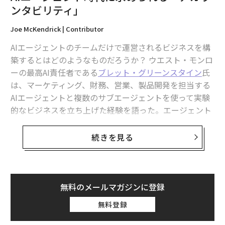
ンタビリティ」
Joe McKendrick | Contributor
AIエージェントのチームだけで運営されるビジネスを構
築するとはどのようなものだろうか？ ウエスト・モンロ
ーの最高AI責任者である
ブレット・グリーンスタイン
氏
は、マーケティング、財務、営業、製品開発を担当する
AIエージェントと複数のサブエージェントを使って実験
的なビジネスを立ち上げた経験を語った。エージェント
たちはそのパフォーマンスとスピードにおいて印象的だ
ったが、重要な要素が欠けていた。それは人間による監
続きを見る
督だ。エージェントたちは「ただ私にやるべきことを与
え続けた」と同氏は述べた。「承認が必要だとか、処理
できない、先に進めないと言ってくるのです」
無料のメールマガジンに登録
結論として、プロセスがどれほど高速で自動化されてい
無料登録
ても、最終的には人間が説明責任を負う必要があると、
グリーンスタイン氏は最近のCAIO Connectの