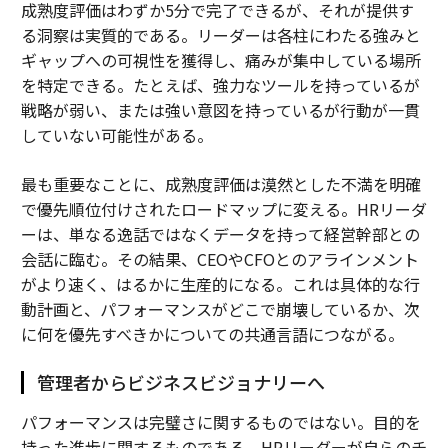
成熟度評価はわずか5分で完了できるが、それが提供す
る洞察は実質的である。リーダーは各柱にわたる強みと
ギャップへの可視性を獲得し、痛みが集中している場所
を特定できる。たとえば、強力なツールを持っているが
戦略が弱い、または強い意図を持っているが行動が一貫
していない可能性がある。
最も重要なことに、成熟度評価は漠然とした不満を明確
で優先順位付けされたロードマップに変える。HRリーダ
ーは、単なる逸話ではなくデータを持って経営幹部との
会話に臨む。その結果、CEOやCFOとのアラインメント
がより速く、はるかに生産的になる。これは具体的な行
動計画と、パフォーマンスがどこで崩壊しているか、次
に何を優先すべきかについての共通言語につながる。
管理者からビジネスビジョナリーへ
パフォーマンスは完璧さに関するものではない。目的を
持った進歩に関するものである。HRリーダーが自らのチ