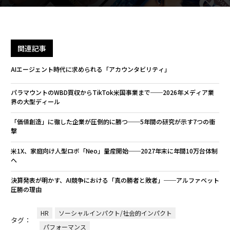
関連記事
AIエージェント時代に求められる「アカウンタビリティ」
パラマウントのWBD買収からTikTok米国事業まで──2026年メディア業
界の大型ディール
「価値創造」に徹した企業が圧倒的に勝つ──5年間の研究が示す7つの衝
撃
米1X、家庭向け人型ロボ「Neo」量産開始──2027年末に年間10万台体制
へ
決算発表が明かす、AI競争における「真の勝者と敗者」──アルファベット
圧勝の理由
HR
ソーシャルインパクト/社会的インパクト
タグ：
パフォーマンス