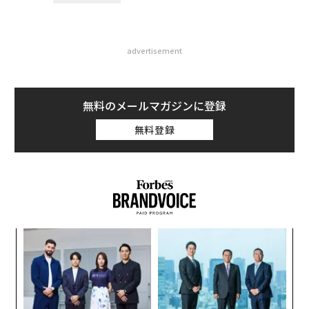
advertisement
無料のメールマガジンに登録
無料登録
革
ク
た「
伝
る
モ