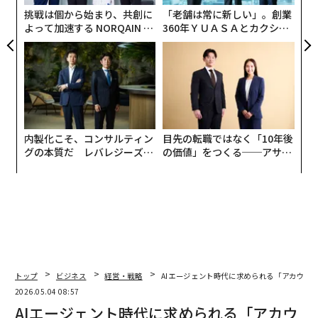
挑戦は個から始まり、共創に
「老舗は常に新しい」。創業
よって加速する NORQAIN JA
360年ＹＵＡＳＡとカクシン
PAN 特別座談会
CEO田尻望が語る、AIを超え
る人の価値
内製化こそ、コンサルティン
目先の転職ではなく「10年後
グの本質だ レバレジーズが
の価値」をつくる──アサイ
実践する、次世代ファームの
ンの長期伴走型支援とは
全貌
トップ
ビジネス
経営・戦略
AIエージェント時代に求められる「アカウン
2026.05.04 08:57
AIエージェント時代に求められる「アカウ