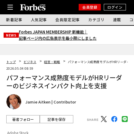
会員登録
ログイン
新着記事
人気記事
会員限定記事
カテゴリ
連載
コ
Forbes JAPAN MEMBERSHIP 新機能｜
NEWS
記事ページ内の広告表示を最小限にしました
トップ
ビジネス
経営・戦略
パフォーマンス成熟度モデルがHRリーダーの
2026.05.04 08:59
パフォーマンス成熟度モデルがHRリーダ
ーのビジネスインパクト向上を支援
Jamie Aitken | Contributor
著者フォロー
記事を保存
Adobe Stock