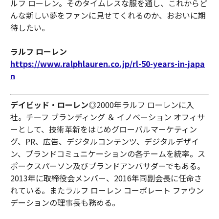
ルフ ローレン。そのタイムレスな服を通し、これからど
んな新しい夢をファンに見せてくれるのか、おおいに期
待したい。
ラルフ ローレン
https://www.ralphlauren.co.jp/rl-50-years-in-japa
n
デイビッド・ローレン
◎2000年ラルフ ローレンに入
社。チーフ ブランディング ＆ イノベーション オフィサ
ーとして、技術革新をはじめグローバルマーケティン
グ、PR、広告、デジタルコンテンツ、デジタルデザイ
ン、ブランドコミュニケーションの各チームを統率。ス
ポークスパーソン及びブランドアンバサダーでもある。
2013年に取締役会メンバー、2016年同副会長に任命さ
れている。またラルフ ローレン コーポレート ファウン
デーションの理事長も務める。