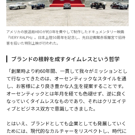
アメリカの放送局HBOが約3年を費やして制作したドキュメンタリー映画
『VERY RALPH』。日本上陸50周年を記念し、先日迎賓館赤坂離宮で招待
客を招いた特別上映が行われた。
ブランドの根幹を成すタイムレスという哲学
「創業時より約60年間、一貫して我々がミッションとし
て行なってきたのは、オーセンティックなスタイルを通
し、お客様により良き豊かな人生を提案することです。
オーセンティックとは年月を経ても色褪せず、逆に良く
なっていくタイムレスなものであり、それはクリエイテ
ィブとビジネス双方で意識してきました。
とはいえ、ブランドとしても企業としても発展していく
ためには、現代的なカルチャーをリスペクトし、時代に