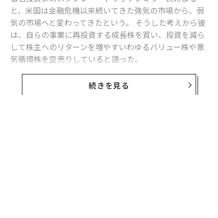
と、米国は金融危機以来続いてきた強気の市場から、弱
気の市場へと変わってきたという。 そうした考えから彼
は、自らの事業に再投資する成長株を買い、投資を減ら
して株主へのリターンを増やすいわゆるバリュー株や景
気循環株を空売りしていると語った。
11月3日、ニューヨークタイムズが主催のDealBook会議
続きを見る
で同氏は「私自身は大変弱気になっている。強気になる
ことは考えられない」と話した。
ヘッジファンド界の巨人、デュケーヌ・キャピタルの元
経営者であるドラッケンミラー氏は、現在、ベータ値が
高く市場全体よりも成長の速い株を買っていると話し
た。「株を買い戻し、循環的成長を必要としている多く
のバリュー企業株を空売りしている」