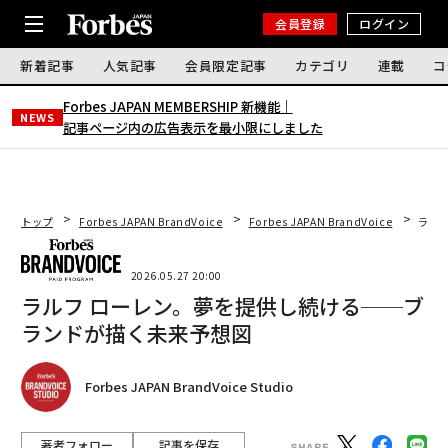
会員登録
ログイン
新着記事
人気記事
会員限定記事
カテゴリ
連載
コ
Forbes JAPAN MEMBERSHIP 新機能｜
NEWS
記事ページ内の広告表示を最小限にしました
トップ
Forbes JAPAN BrandVoice
Forbes JAPAN BrandVoice
ラル
2026.05.27 20:00
ラルフ ローレン。夢を提供し続ける──ブ
ランドが描く未来予想図
Forbes JAPAN BrandVoice Studio
著者フォロー
記事を保存