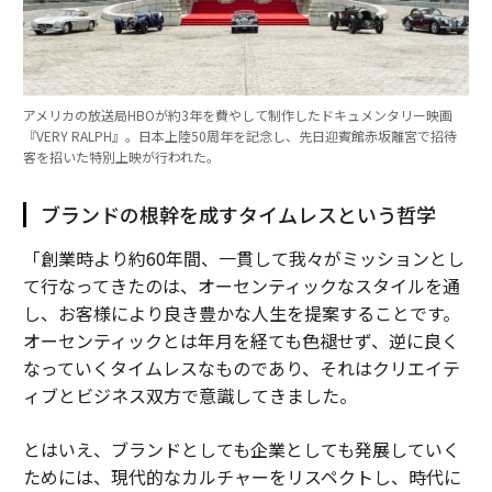
アメリカの放送局HBOが約3年を費やして制作したドキュメンタリー映画
『VERY RALPH』。日本上陸50周年を記念し、先日迎賓館赤坂離宮で招待
客を招いた特別上映が行われた。
ブランドの根幹を成すタイムレスという哲学
「創業時より約60年間、一貫して我々がミッションとし
て行なってきたのは、オーセンティックなスタイルを通
し、お客様により良き豊かな人生を提案することです。
オーセンティックとは年月を経ても色褪せず、逆に良く
なっていくタイムレスなものであり、それはクリエイテ
ィブとビジネス双方で意識してきました。
とはいえ、ブランドとしても企業としても発展していく
ためには、現代的なカルチャーをリスペクトし、時代に