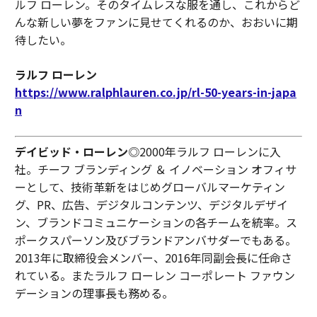
ルフ ローレン。そのタイムレスな服を通し、これからど
んな新しい夢をファンに見せてくれるのか、おおいに期
待したい。
ラルフ ローレン
https://www.ralphlauren.co.jp/rl-50-years-in-japa
n
デイビッド・ローレン
◎2000年ラルフ ローレンに入
社。チーフ ブランディング ＆ イノベーション オフィサ
ーとして、技術革新をはじめグローバルマーケティン
グ、PR、広告、デジタルコンテンツ、デジタルデザイ
ン、ブランドコミュニケーションの各チームを統率。ス
ポークスパーソン及びブランドアンバサダーでもある。
2013年に取締役会メンバー、2016年同副会長に任命さ
れている。またラルフ ローレン コーポレート ファウン
デーションの理事長も務める。