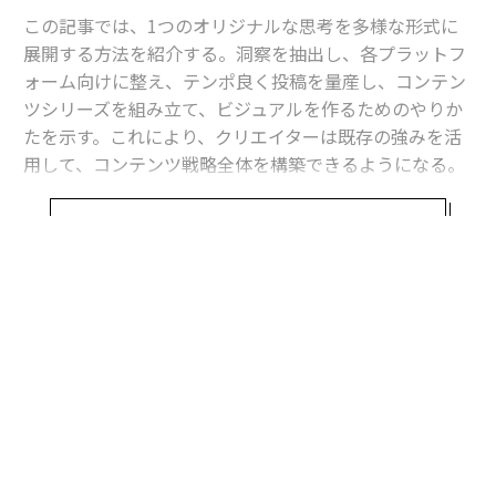
この記事では、1つのオリジナルな思考を多様な形式に
展開する方法を紹介する。洞察を抽出し、各プラットフ
ォーム向けに整え、テンポ良く投稿を量産し、コンテン
ツシリーズを組み立て、ビジュアルを作るためのやりか
たを示す。これにより、クリエイターは既存の強みを活
用して、コンテンツ戦略全体を構築できるようになる。
コンテンツ制作は、かつてはブレーンストーミング、執
続きを見る
筆、編集に何時間もかかっていた。しかしAIは、タイプ
するより速く視野を広げる。まずは、実質のあるオリジ
ナルな思考を1つ用意する。心配しなくても良い、あな
たの最高のアイデアは、自分でも気づかないうちにすで
に書き残されているはずだ。
たとえば、先週のクライアントとの通話で得た1つの鋭
い洞察が、数カ月分のコンテンツになり得る。完成まで
に何日もかかった戦略文書は、そのままSNSの連続投稿
原稿になり得る。独自のアプローチを説明した詳細なメ