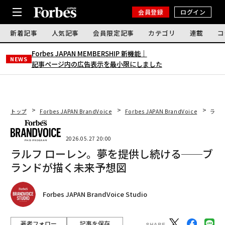
会員登録
ログイン
新着記事
人気記事
会員限定記事
カテゴリ
連載
コ
Forbes JAPAN MEMBERSHIP 新機能｜
NEWS
記事ページ内の広告表示を最小限にしました
トップ
Forbes JAPAN BrandVoice
Forbes JAPAN BrandVoice
ラル
2026.05.27 20:00
ラルフ ローレン。夢を提供し続ける──ブ
ランドが描く未来予想図
Forbes JAPAN BrandVoice Studio
著者フォロー
記事を保存