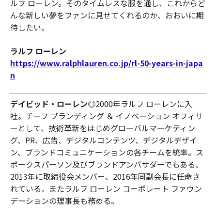
ルフ ローレン。そのタイムレスな服を通し、これからど
んな新しい夢をファンに見せてくれるのか、おおいに期
待したい。
ラルフ ローレン
https://www.ralphlauren.co.jp/rl-50-years-in-japa
n
デイビッド・ローレン
◎2000年ラルフ ローレンに入
社。チーフ ブランディング ＆ イノベーション オフィサ
ーとして、技術革新をはじめグローバルマーケティン
グ、PR、広告、デジタルコンテンツ、デジタルデザイ
ン、ブランドコミュニケーションの各チームを統率。ス
ポークスパーソン及びブランドアンバサダーでもある。
2013年に取締役会メンバー、2016年同副会長に任命さ
れている。またラルフ ローレン コーポレート ファウン
デーションの理事長も務める。