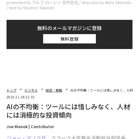
promoted by ラルフ ローレン 合同会社 / direction by Akira Shimada
/ text by Yasuhiro Takeishi
無料のメールマガジンに登録
無料登録
トップ
ビジネス
経営・戦略
AIの不均衡：ツールには惜しみなく、人材に
2025.11.26 21:32
AIの不均衡：ツールには惜しみなく、人材
には消極的な投資傾向
Joe Manok | Contributor
ジョー・マノク氏
、クラーク大学募金活動担当副学長。