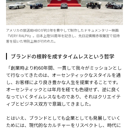
アメリカの放送局HBOが約3年を費やして制作したドキュメンタリー映画
『VERY RALPH』。日本上陸50周年を記念し、先日迎賓館赤坂離宮で招待
客を招いた特別上映が行われた。
ブランドの根幹を成すタイムレスという哲学
「創業時より約60年間、一貫して我々がミッションとし
て行なってきたのは、オーセンティックなスタイルを通
し、お客様により良き豊かな人生を提案することです。
オーセンティックとは年月を経ても色褪せず、逆に良く
なっていくタイムレスなものであり、それはクリエイテ
ィブとビジネス双方で意識してきました。
とはいえ、ブランドとしても企業としても発展していく
ためには、現代的なカルチャーをリスペクトし、時代に