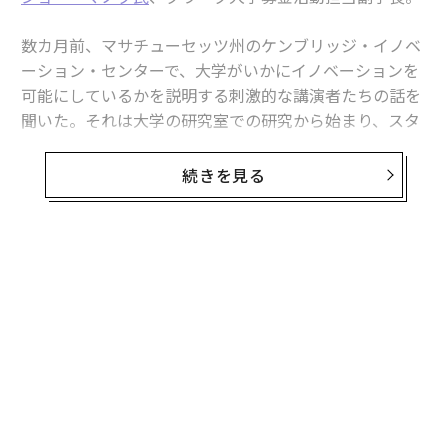
数カ月前、マサチューセッツ州のケンブリッジ・イノベ
ーション・センターで、大学がいかにイノベーションを
可能にしているかを説明する刺激的な講演者たちの話を
聞いた。それは大学の研究室での研究から始まり、スタ
ートアップを経て産業へとスケールアップする強力なプ
ロセスだ。この研究は人工知能（AI）やバイオテクノロ
続きを見る
ジーなどの分野でのブレークスルーを促進している。
私たちの会議場からほんの数ブロック離れたところに
は、スタータ・センターやマクガバン研究所、ホワイト
ヘッド研究所、ブロード研究所など、フィランソロピー
と協働の記念碑とも言える施設がある。それぞれが革新
的な研究が生まれる研究室を支援することで、革命を推
進している。
ウースターに車で戻る途中、その対比について考えずに
はいられなかった。発見から破壊的イノベーションへの