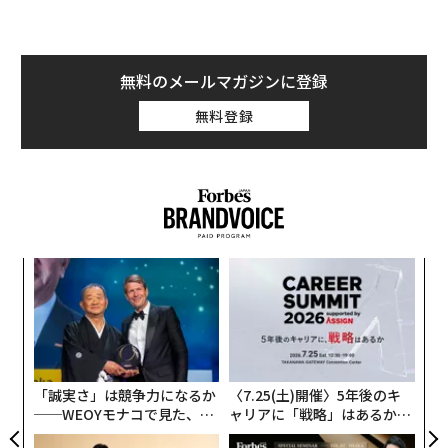
サイクルが、高速道路の反対側にまで循環することはめ
ったにない。これらのイノベーションは、多くが数十年
前に構築されたスプレッドシートやデータベースに依存
無料のメールマガジンに登録
したままの募金活動部門や非営利団体のシステム強化に
無料登録
は還元されていないのだ。
AIは、かつてクリーンエネルギーやバイオテクノロジー
が科学研究室にもたらしたような変革の可能性をこれら
の組織にも提供している。しかし、研究室とは異なり、
ほとんどの募金活動チームはまだ傍観者のままだ。現時
点でのAI導入の真の障壁はプラットフォームではなく、
A
顧客
主に人材にある。
pa
パ
な
なぜAIプロジェクトの95%が失敗するのか
技
無
MITの最近のレポート「
防
「誠実さ」は競争力になるか
〈7.25(土)開催〉5年後のキ
生成AI格差：ビジネスにおけるAIの現状2025
」による
──WEOYモナコで見た、く
ャリアに「戦略」はあるか。
と、生成AIパイロットプロジェクトのうち、規模を拡大
ら寿司の経営哲学
トップエグゼクティブのキャ