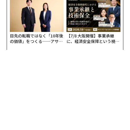
リアに触れる1日│CAREER S
して成長や効率性をもたらすのはわずか5%で、95%は
UMMIT 2026
失敗している。以下に5つの一般的な落とし穴を示す：
• ツールが日常業務のワークフローに統合されていな
い。
目先の転職ではなく「10年後
【7/8 大阪開催】事業承継
の価値」をつくる──アサイ
に、経済安全保障という視点
• モデルが静的なままである。
ンの長期伴走型支援とは
が加わるとき──経営者が問
われる新たな判断軸
• リーダーの期待が現実と合っておらず、チームが適応
するための時間が必要。
• ガバナンスが弱く、バイアスや監視が不十分。
• データ環境が断片化している。
これらの失敗は表面的には技術的な問題に見えるかもし
れないが、共通の根本原因がある。組織は多くの場合、
変革の人的側面を過小評価している。人々がツールを信