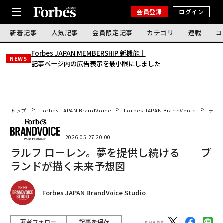
会員登録
ログイン
新着記事
人気記事
会員限定記事
カテゴリ
連載
コ
Forbes JAPAN MEMBERSHIP 新機能｜
NEWS
記事ページ内の広告表示を最小限にしました
トップ
Forbes JAPAN BrandVoice
Forbes JAPAN BrandVoice
ラル
2026.05.27 20:00
ラルフ ローレン。夢を提供し続ける──ブ
ランドが描く未来予想図
Forbes JAPAN BrandVoice Studio
著者フォロー
記事を保存