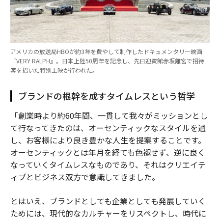
アメリカの放送局HBOが約3年を費やして制作したドキュメンタリー映画
『VERY RALPH』。日本上陸50周年を記念し、先日迎賓館赤坂離宮で招待
客を招いた特別上映が行われた。
ブランドの根幹を成すタイムレスという哲学
「創業時より約60年間、一貫して我々がミッションとし
て行なってきたのは、オーセンティックなスタイルを通
し、お客様により良き豊かな人生を提案することです。
オーセンティックとは年月を経ても色褪せず、逆に良く
なっていくタイムレスなものであり、それはクリエイテ
ィブとビジネス双方で意識してきました。
とはいえ、ブランドとしても企業としても発展していく
ためには、現代的なカルチャーをリスペクトし、時代に