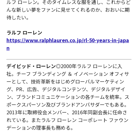
ルフ ローレン。そのタイムレスな服を通し、これからど
んな新しい夢をファンに見せてくれるのか、おおいに期
待したい。
ラルフ ローレン
https://www.ralphlauren.co.jp/rl-50-years-in-japa
n
デイビッド・ローレン
◎2000年ラルフ ローレンに入
社。チーフ ブランディング ＆ イノベーション オフィサ
ーとして、技術革新をはじめグローバルマーケティン
グ、PR、広告、デジタルコンテンツ、デジタルデザイ
ン、ブランドコミュニケーションの各チームを統率。ス
ポークスパーソン及びブランドアンバサダーでもある。
2013年に取締役会メンバー、2016年同副会長に任命さ
れている。またラルフ ローレン コーポレート ファウン
デーションの理事長も務める。