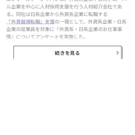
ル企業を中心に人材採用支援を行う人材紹介会社であ
る。同社は日系企業から外資系企業に転職する
「外資越境転職」支援
の一環として、外資系企業・日系
企業の従業員を対象に「外資系・日系企業のお仕事事
情」についてアンケートを実施した。
以下、名古屋商科大学経営大学院（MBA）植田統教授の
続きを見る
解説、ならびに同アンケート調査の結果を同社
HPからの転載
で紹介する。
見極めよ。「ジョブ型」か「メンバーシップ
型」か
この調査結果は、日系企業と外資系企業の違いをよく表
している。一言で言えば、外資系企業は、給与は高く、
昇給も大きく、やりがいがあり、休暇も取りやすいとい
う結果である。それらの点で、外資系企業が日系企業よ