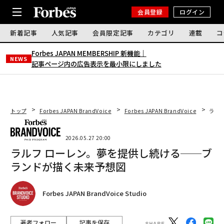
会員登録
ログイン
新着記事
人気記事
会員限定記事
カテゴリ
連載
コ
Forbes JAPAN MEMBERSHIP 新機能｜
NEWS
記事ページ内の広告表示を最小限にしました
トップ
Forbes JAPAN BrandVoice
Forbes JAPAN BrandVoice
ラル
2026.05.27 20:00
ラルフ ローレン。夢を提供し続ける──ブ
ランドが描く未来予想図
Forbes JAPAN BrandVoice Studio
著者フォロー
記事を保存