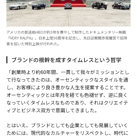
アメリカの放送局HBOが約3年を費やして制作したドキュメンタリー映画
『VERY RALPH』。日本上陸50周年を記念し、先日迎賓館赤坂離宮で招待
客を招いた特別上映が行われた。
ブランドの根幹を成すタイムレスという哲学
「創業時より約60年間、一貫して我々がミッションとし
て行なってきたのは、オーセンティックなスタイルを通
し、お客様により良き豊かな人生を提案することです。
オーセンティックとは年月を経ても色褪せず、逆に良く
なっていくタイムレスなものであり、それはクリエイテ
ィブとビジネス双方で意識してきました。
とはいえ、ブランドとしても企業としても発展していく
ためには、現代的なカルチャーをリスペクトし、時代に