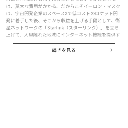
は、莫大な費用がかかる。だからこそイーロン・マスク
は、宇宙開発企業のスペースXで低コストのロケット開
発に着手した後、そこから収益を上げる手段として、衛
星ネットワークの「Starlink（スターリンク）」を立ち
上げて、人里離れた地域にインターネット接続を提供す
ることにした。「スターリンクは、人類を火星に送るた
めの資金源だ」とマスクは昨年のX（旧ツイッター）の
続きを見る
投稿
で述べていた。
スターリンクの進展は目覚ましい。このサービスの加入
者数は、立ち上げから5年足らずの今年3月に500万人に
到達し、投資家がスペースXに巨額の資金を投資する主
な理由の1つとなっている。スペースXの評価額は、昨年
12月のインサイダー向けの取引で
3500億ドル
（約50兆
円）に達し、世界で最も価値の高い非公開企業となっ
た。
マスクが率いる電気自動車（EV）メーカー、テスラの株