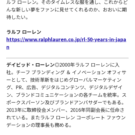
ルフ ローレン。そのタイムレスな服を通し、これからど
んな新しい夢をファンに見せてくれるのか、おおいに期
待したい。
ラルフ ローレン
https://www.ralphlauren.co.jp/rl-50-years-in-japa
n
デイビッド・ローレン
◎2000年ラルフ ローレンに入
社。チーフ ブランディング ＆ イノベーション オフィサ
ーとして、技術革新をはじめグローバルマーケティン
グ、PR、広告、デジタルコンテンツ、デジタルデザイ
ン、ブランドコミュニケーションの各チームを統率。ス
ポークスパーソン及びブランドアンバサダーでもある。
2013年に取締役会メンバー、2016年同副会長に任命さ
れている。またラルフ ローレン コーポレート ファウン
デーションの理事長も務める。