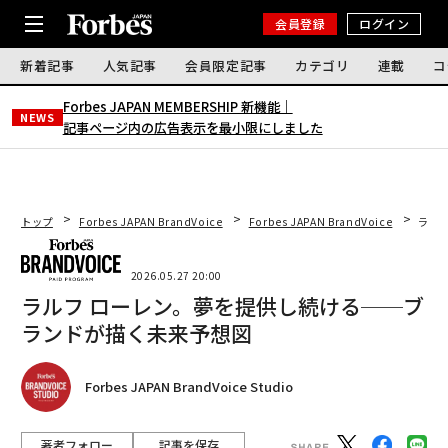
会員登録
ログイン
新着記事
人気記事
会員限定記事
カテゴリ
連載
コ
Forbes JAPAN MEMBERSHIP 新機能｜
NEWS
記事ページ内の広告表示を最小限にしました
トップ
Forbes JAPAN BrandVoice
Forbes JAPAN BrandVoice
ラル
2026.05.27 20:00
ラルフ ローレン。夢を提供し続ける──ブ
ランドが描く未来予想図
Forbes JAPAN BrandVoice Studio
著者フォロー
記事を保存