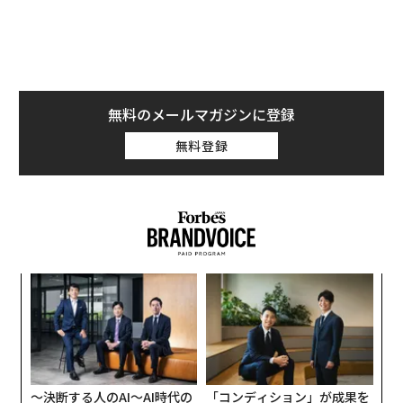
無料のメールマガジンに登録
無料登録
年後
挑
サイ
よっ
PA
ンツ
エ
への
設オ
た、
が
が
〜決断する人のAI〜AI時代の
「コンディション」が成果を