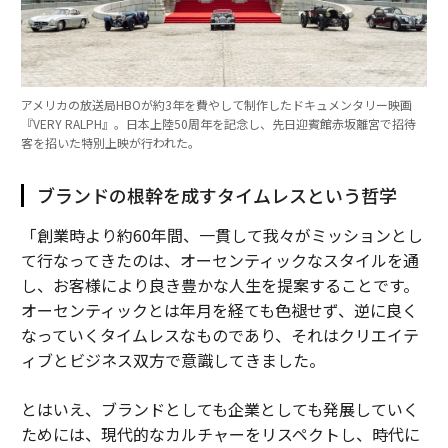
アメリカの放送局HBOが約3年を費やして制作したドキュメンタリー映画
『VERY RALPH』。日本上陸50周年を記念し、先日迎賓館赤坂離宮で招待
客を招いた特別上映が行われた。
ブランドの根幹を成すタイムレスという哲学
「創業時より約60年間、一貫して我々がミッションとし
て行なってきたのは、オーセンティックなスタイルを通
し、お客様により良き豊かな人生を提案することです。
オーセンティックとは年月を経ても色褪せず、逆に良く
なっていくタイムレスなものであり、それはクリエイテ
ィブとビジネス双方で意識してきました。
とはいえ、ブランドとしても企業としても発展していく
ためには、現代的なカルチャーをリスペクトし、時代に