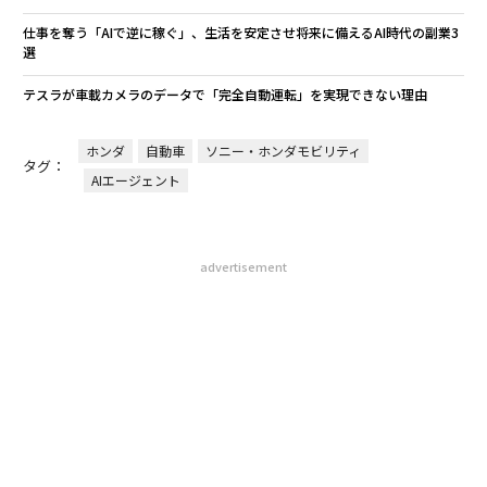
仕事を奪う「AIで逆に稼ぐ」、生活を安定させ将来に備えるAI時代の副業3
選
テスラが車載カメラのデータで「完全自動運転」を実現できない理由
ホンダ
自動車
ソニー・ホンダモビリティ
タグ：
AIエージェント
advertisement