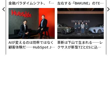
金融パラダイムシフト、「超
左右する――「BAKUNE」のTEN
個別化」の核心 【MUFG×ウ
TIALが支える「挑戦者の明
ェルスナビ×PwC】
日」
AIが変えるのは効率ではなく
革新は下山で生まれる──レ
顧客体験だ──HubSpot Ja
クサスが新型TZとESに込め
panが語る「Grow Better」
た「DISCOVER」の哲学
な組織のつくり方