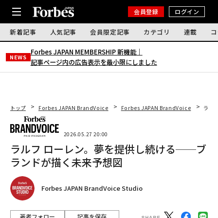
会員登録
ログイン
新着記事
人気記事
会員限定記事
カテゴリ
連載
コ
Forbes JAPAN MEMBERSHIP 新機能｜
NEWS
記事ページ内の広告表示を最小限にしました
トップ
Forbes JAPAN BrandVoice
Forbes JAPAN BrandVoice
ラル
2026.05.27 20:00
ラルフ ローレン。夢を提供し続ける──ブ
ランドが描く未来予想図
Forbes JAPAN BrandVoice Studio
著者フォロー
記事を保存