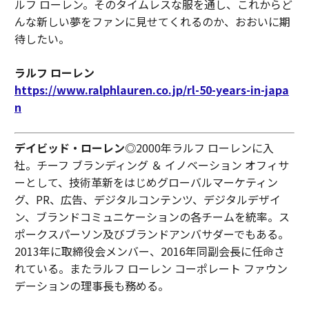
ルフ ローレン。そのタイムレスな服を通し、これからど
んな新しい夢をファンに見せてくれるのか、おおいに期
待したい。
ラルフ ローレン
https://www.ralphlauren.co.jp/rl-50-years-in-japa
n
デイビッド・ローレン
◎2000年ラルフ ローレンに入
社。チーフ ブランディング ＆ イノベーション オフィサ
ーとして、技術革新をはじめグローバルマーケティン
グ、PR、広告、デジタルコンテンツ、デジタルデザイ
ン、ブランドコミュニケーションの各チームを統率。ス
ポークスパーソン及びブランドアンバサダーでもある。
2013年に取締役会メンバー、2016年同副会長に任命さ
れている。またラルフ ローレン コーポレート ファウン
デーションの理事長も務める。