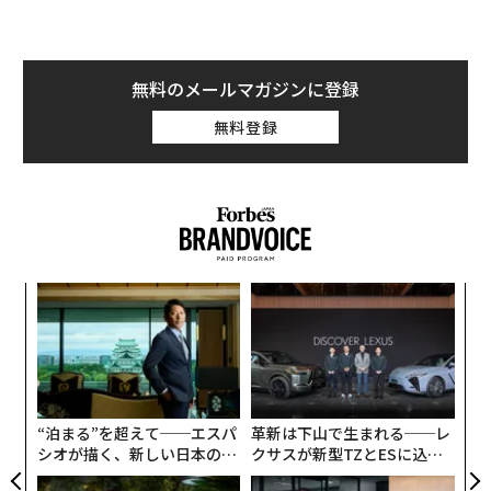
無料のメールマガジンに登録
無料登録
伝
る
モ
〜
織
う
T
“泊まる”を超えて──エスパ
革新は下山で生まれる──レ
シオが描く、新しい日本のラ
クサスが新型TZとESに込め
グジュアリー（前編）
た「DISCOVER」の哲学