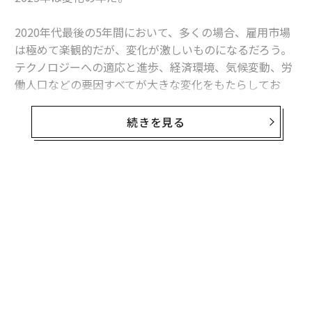
2020年代最後の5年間において、多くの場合、雇用市場
は極めて楽観的だが、変化が激しいものになるだろう。
テクノロジーへの適応と進歩、経済環境、気候変動、労
働人口などの要因すべてが大きな変化をもたらしてお
り、そうした変化がすでに雇用市場に混乱を引き起こし
ている。
続きを見る
その結果として、Courseraのジェフ・マッジョンカルダ
CEOは、世界経済フォーラム（WEF）が発表した
『Future of Jobs』
の要約の中で、2030年までに「9200
万人の雇用が失われ、1億7000万人の雇用が新たに創出
され、7800万人の純増となる」と述べている。