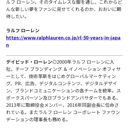
ルフ ローレン。そのタイムレスな服を通し、これからど
んな新しい夢をファンに見せてくれるのか、おおいに期
待したい。
ラルフ ローレン
https://www.ralphlauren.co.jp/rl-50-years-in-japa
n
デイビッド・ローレン
◎2000年ラルフ ローレンに入
社。チーフ ブランディング ＆ イノベーション オフィサ
ーとして、技術革新をはじめグローバルマーケティン
グ、PR、広告、デジタルコンテンツ、デジタルデザイ
ン、ブランドコミュニケーションの各チームを統率。ス
ポークスパーソン及びブランドアンバサダーでもある。
2013年に取締役会メンバー、2016年同副会長に任命さ
れている。またラルフ ローレン コーポレート ファウン
デーションの理事長も務める。