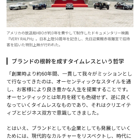
アメリカの放送局HBOが約3年を費やして制作したドキュメンタリー映画
『VERY RALPH』。日本上陸50周年を記念し、先日迎賓館赤坂離宮で招待
客を招いた特別上映が行われた。
ブランドの根幹を成すタイムレスという哲学
「創業時より約60年間、一貫して我々がミッションとし
て行なってきたのは、オーセンティックなスタイルを通
し、お客様により良き豊かな人生を提案することです。
オーセンティックとは年月を経ても色褪せず、逆に良く
なっていくタイムレスなものであり、それはクリエイテ
ィブとビジネス双方で意識してきました。
とはいえ、ブランドとしても企業としても発展していく
ためには、現代的なカルチャーをリスペクトし、時代に