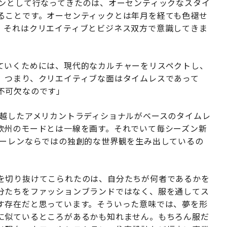
ョンとして行なってきたのは、オーセンティックなスタイ
ることです。オーセンティックとは年月を経ても色褪せ
、それはクリエイティブとビジネス双方で意識してきま
ていくためには、現代的なカルチャーをリスペクトし、
。つまり、クリエイティブな面はタイムレスであって
不可欠なのです」
超越したアメリカントラディショナルがベースのタイムレ
欧州のモードとは一線を画す。それでいて毎シーズン新
ローレンならではの独創的な世界観を生み出しているの
を切り抜けてこられたのは、自分たちが何者であるかを
分たちをファッションブランドではなく、服を通してス
す存在だと思っています。そういった意味では、夢を形
に似ているところがあるかも知れません。もちろん服だ