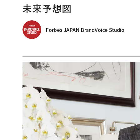
未来予想図
Forbes JAPAN BrandVoice Studio