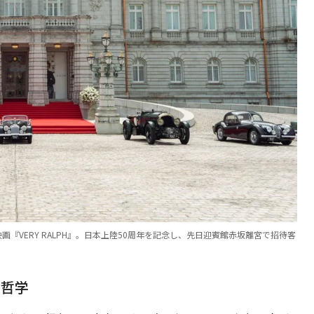
『VERY RALPH』。日本上陸50周年を記念し、先日迎賓館赤坂離宮で招待客
う哲学