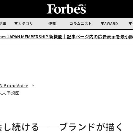
記事
カテゴリ
連載
コラムニスト
AWARD
rbes JAPAN MEMBERSHIP 新機能｜
記事ページ内の広告表示を最小
N BrandVoice
未来予想図
供し続ける──ブランドが描く