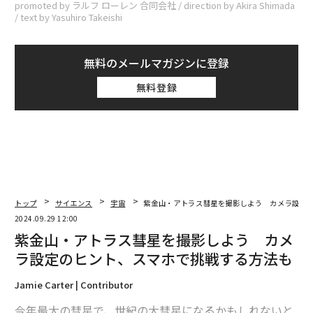
promoted by ラルフ ローレン 合同会社 / direction by Akira Shimada
/ text by Yasuhiro Takeishi
無料のメールマガジンに登録
無料登録
トップ
サイエンス
宇宙
紫金山・アトラス彗星を撮影しよう カメラ設定
2024.09.29 12:00
紫金山・アトラス彗星を撮影しよう カメ
ラ設定のヒント、スマホで挑戦する方法も
Jamie Carter | Contributor
今年最大の彗星で、世紀の大彗星になるかもしれないと