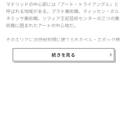
マドリッドの中心部には「アート・トライアングル」と
呼ばれる地域がある。プラド美術館、ティッセン・ボル
ネミッサ美術館、ソフィア王妃芸術センターの三つの美
術館に囲まれたアートの中心地だ。
そのエリアに20世紀初頭に建てられたベル・エポック様
式のホテル「ホテル・リッツ・マドリッド」が改修を経
て、2021年、「マンダリン オリエンタル リッツ マドリ
続きを見る
ッド」に生まれ変わった。もともとの優雅さを活かしつ
つ、館内には数多くの現代アートが飾られ、まるで美術
館のような佇まいだ。