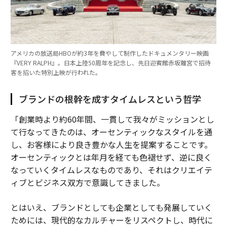
アメリカの放送局HBOが約3年を費やして制作したドキュメンタリー映画
『VERY RALPH』。日本上陸50周年を記念し、先日迎賓館赤坂離宮で招待
客を招いた特別上映が行われた。
ブランドの根幹を成すタイムレスという哲学
「創業時より約60年間、一貫して我々がミッションとし
て行なってきたのは、オーセンティックなスタイルを通
し、お客様により良き豊かな人生を提案することです。
オーセンティックとは年月を経ても色褪せず、逆に良く
なっていくタイムレスなものであり、それはクリエイテ
ィブとビジネス双方で意識してきました。
とはいえ、ブランドとしても企業としても発展していく
ためには、現代的なカルチャーをリスペクトし、時代に