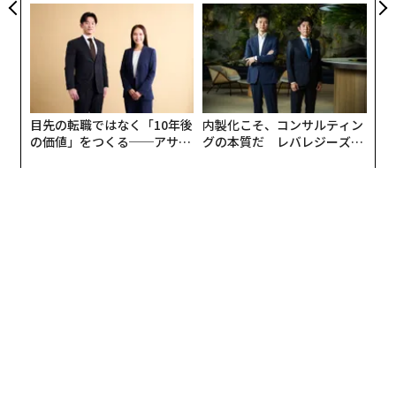
CEO田尻望が語る、AIを超え
panが語る「Grow Better」
得たレストランで、天職と出会った。
る人の価値
な組織のつくり方
「素朴なレストランでしたが、そこでポール・ボキュー
ズ、ミッシェル・ゲラール、
ジョルジュ・ブラン
とい
う、3人の伝説的なシェフが著した本と出会ったので
す。優雅なカトラリーやインテリアと調和した、美しい
目先の転職ではなく「10年後
内製化こそ、コンサルティン
料理。見たこともないものでした。なんと表現するもの
の価値」をつくる──アサイ
グの本質だ レバレジーズが
ンの長期伴走型支援とは
実践する、次世代ファームの
なのかは知らなかったのですが、この世界が、自分の求
全貌
めているものだ、と強く感じたのです」
その後、下積みから働き、最終的にシェフとなったデニ
アの店「エル・ポーブレ」を買い取り、オーナーシェフ
に。もともと良い食材を使う素朴な店だったが、デニア
名産の赤海老の完璧な調理温度を追求するなど、独自の
調理理論で食材の味を引き出した、モダンでテクニカル
な料理で注目を集め、2008年
に「キケ・ダ・コスタ」に
改名。2012年から三つ星に輝いている。