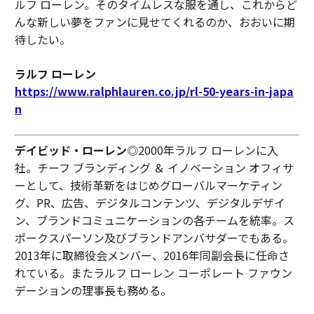
ルフ ローレン。そのタイムレスな服を通し、これからど
んな新しい夢をファンに見せてくれるのか、おおいに期
待したい。
ラルフ ローレン
https://www.ralphlauren.co.jp/rl-50-years-in-japa
n
デイビッド・ローレン
◎2000年ラルフ ローレンに入
社。チーフ ブランディング ＆ イノベーション オフィサ
ーとして、技術革新をはじめグローバルマーケティン
グ、PR、広告、デジタルコンテンツ、デジタルデザイ
ン、ブランドコミュニケーションの各チームを統率。ス
ポークスパーソン及びブランドアンバサダーでもある。
2013年に取締役会メンバー、2016年同副会長に任命さ
れている。またラルフ ローレン コーポレート ファウン
デーションの理事長も務める。