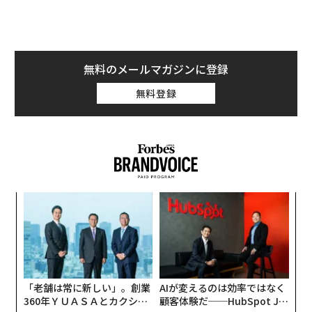
無料のメールマガジンに登録
無料登録
このホテルの料理全体を統括し、現在ミシュラン二つ星
のメインダイニング「デッサ」のシェフを務めるのが、
エンリケ（通称キケ）・ダコスタ シェフだ。シェフとし
て初めて、スペイン国王から「芸術功労金メダル」を受
賞し、スペインで「美食はアートである」という認識を
確立した人物でもある。
な
術
料理は教科書から、アイデアはアートから
た
挑
ア
スペイン中部のエストレマドゥーラ州、ハランディージ
よっ
PA
ャ・デ・ラ・ベラ出身で、農業を営む両親のもとに生ま
れたが、家業を継ぐ気になれず、14歳で故郷を出てバレ
「老舗は常に新しい」。創業
AIが変えるのは効率ではなく
ンシア州の海沿いの街、デニアへ。偶然皿洗いの仕事を
360年ＹＵＡＳＡとカクシン
顧客体験だ──HubSpot Ja