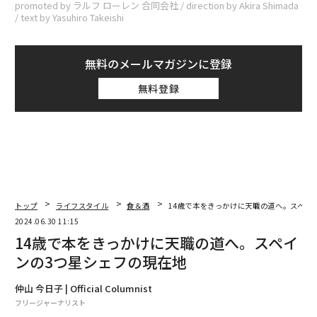
promoted by ラルフ ローレン 合同会社 / direction by Akira Shimada
/ text by Yasuhiro Takeishi
無料のメールマガジンに登録
無料登録
トップ
ライフスタイル
食＆酒
14歳で本をきっかけに天職の道へ。スペイ
2024.06.30 11:15
14歳で本をきっかけに天職の道へ。スペイ
ンの3つ星シェフの現在地
仲山 今日子 | Official Columnist
フリージャーナリスト