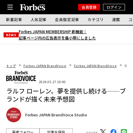
会員登録
ログイン
新着記事
人気記事
会員限定記事
カテゴリ
連載
コ
Forbes JAPAN MEMBERSHIP 新機能｜
NEWS
記事ページ内の広告表示を最小限にしました
トップ
Forbes JAPAN BrandVoice
Forbes JAPAN BrandVoice
ラル
2026.05.27 20:00
ラルフ ローレン。夢を提供し続ける──ブ
ランドが描く未来予想図
Forbes JAPAN BrandVoice Studio
著者フォロー
記事を保存