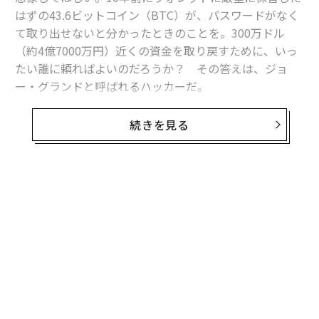
はずの43.6ビットコイン（BTC）が、パスワードがなく
て取り出せないと分かったときのことを。300万ドル
（約4億7000万円）近くの資金を取り戻すために、いっ
たい誰に頼ればよいのだろうか？ その答えは、ジョ
ー・グランドと呼ばれるハッカーだ。
この件を最初に報じたWired誌のキム・ゼッターによる
続きを見る
と、ジョー・グランドとその仲間がそのビットコインを
回収できたのは、10年前に安全なパスワードを生成する
ために使用されたRoboFormというパスワードマネージ
ャーの以前のバージョンにあった欠陥のおかげだった。
物語は2022年、そのウォレットの持ち主（匿名希望、仮
名マイケル）がジョー・グランドに接触した時に始まっ
た。グランドはパスワードが分からなくなったウォレッ
トからビットコインを取り戻すことで名を成していた人
物だ。記事によると、グランドは当初、ヨーロッパに住
むマイケルからの依頼を断った。