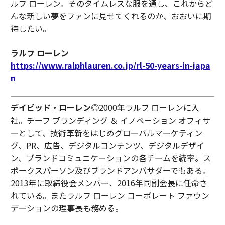
ルフ ローレン。そのタイムレスな服を通し、これからど
んな新しい夢をファンに見せてくれるのか、おおいに期
待したい。
ラルフ ローレン
https://www.ralphlauren.co.jp/rl-50-years-in-japa
n
デイビッド・ローレン
◎2000年ラルフ ローレンに入
社。チーフ ブランディング ＆ イノベーション オフィサ
ーとして、技術革新をはじめグローバルマーケティン
グ、PR、広告、デジタルコンテンツ、デジタルデザイ
ン、ブランドコミュニケーションの各チームを統率。ス
ポークスパーソン及びブランドアンバサダーでもある。
2013年に取締役会メンバー、2016年同副会長に任命さ
れている。またラルフ ローレン コーポレート ファウン
デーションの理事長も務める。