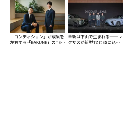
る人の価値
な組織のつくり方
「コンディション」が成果を
革新は下山で生まれる──レ
左右する――「BAKUNE」のTEN
クサスが新型TZとESに込め
TIALが支える「挑戦者の明
た「DISCOVER」の哲学
日」
翻訳＝高橋信夫
2026年9月号発売中
最新号の購入はこちらから
メンバーシップに登録する