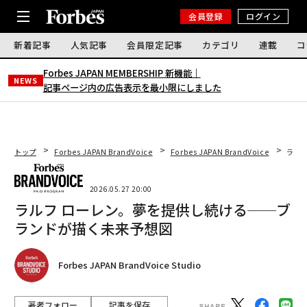
会員登録
ログイン
新着記事
人気記事
会員限定記事
カテゴリ
連載
コ
Forbes JAPAN MEMBERSHIP 新機能｜
NEWS
記事ページ内の広告表示を最小限にしました
トップ
Forbes JAPAN BrandVoice
Forbes JAPAN BrandVoice
ラル
2026.05.27 20:00
ラルフ ローレン。夢を提供し続ける──ブ
ランドが描く未来予想図
Forbes JAPAN BrandVoice Studio
著者フォロー
記事を保存