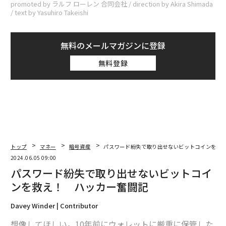
promoted by ラルフ ローレン 合同会社 / direction by Akira Shimada
/ text by Yasuhiro Takeishi
無料のメールマガジンに登録
無料登録
トップ
マネー
暗号資産
パスワード紛失で取り出せないビットコインを救
2024.06.05 09:00
パスワード紛失で取り出せないビットコイ
ンを救え！ ハッカー奮闘記
Davey Winder | Contributor
想像してほしい。10年前にウォレットに厳重に保管した