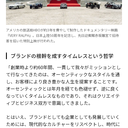
アメリカの放送局HBOが約3年を費やして制作したドキュメンタリー映画
『VERY RALPH』。日本上陸50周年を記念し、先日迎賓館赤坂離宮で招待
客を招いた特別上映が行われた。
ブランドの根幹を成すタイムレスという哲学
「創業時より約60年間、一貫して我々がミッションとし
て行なってきたのは、オーセンティックなスタイルを通
し、お客様により良き豊かな人生を提案することです。
オーセンティックとは年月を経ても色褪せず、逆に良く
なっていくタイムレスなものであり、それはクリエイテ
ィブとビジネス双方で意識してきました。
とはいえ、ブランドとしても企業としても発展していく
ためには、現代的なカルチャーをリスペクトし、時代に