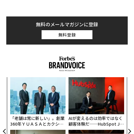
無料のメールマガジンに登録
無料登録
るか
“
、く
オ
ジ
挑
よっ
PA
「老舗は常に新しい」。創業
AIが変えるのは効率ではなく
360年ＹＵＡＳＡとカクシン
顧客体験だ──HubSpot Ja
CEO田尻望が語る、AIを超え
panが語る「Grow Better」