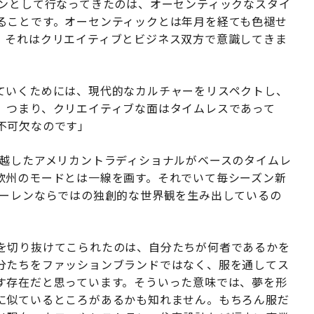
ョンとして行なってきたのは、オーセンティックなスタイ
ることです。オーセンティックとは年月を経ても色褪せ
、それはクリエイティブとビジネス双方で意識してきま
ていくためには、現代的なカルチャーをリスペクトし、
。つまり、クリエイティブな面はタイムレスであって
不可欠なのです」
超越したアメリカントラディショナルがベースのタイムレ
欧州のモードとは一線を画す。それでいて毎シーズン新
ローレンならではの独創的な世界観を生み出しているの
を切り抜けてこられたのは、自分たちが何者であるかを
分たちをファッションブランドではなく、服を通してス
す存在だと思っています。そういった意味では、夢を形
に似ているところがあるかも知れません。もちろん服だ