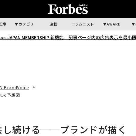
記事
カテゴリ
連載
コラムニスト
AWARD
rbes JAPAN MEMBERSHIP 新機能｜
記事ページ内の広告表示を最小
N BrandVoice
未来予想図
供し続ける──ブランドが描く