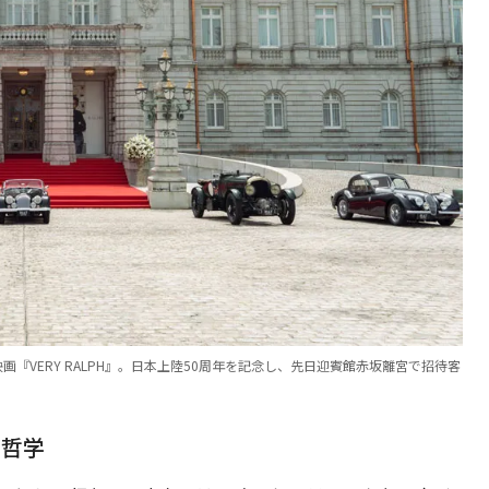
『VERY RALPH』。日本上陸50周年を記念し、先日迎賓館赤坂離宮で招待客
う哲学