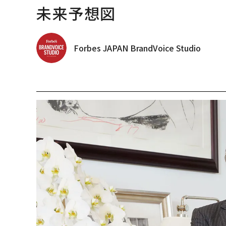
未来予想図
Forbes JAPAN BrandVoice Studio