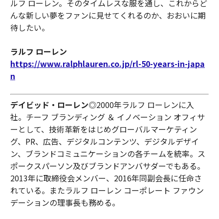
ルフ ローレン。そのタイムレスな服を通し、これからど
んな新しい夢をファンに見せてくれるのか、おおいに期
待したい。
ラルフ ローレン
https://www.ralphlauren.co.jp/rl-50-years-in-japa
n
デイビッド・ローレン
◎2000年ラルフ ローレンに入
社。チーフ ブランディング ＆ イノベーション オフィサ
ーとして、技術革新をはじめグローバルマーケティン
グ、PR、広告、デジタルコンテンツ、デジタルデザイ
ン、ブランドコミュニケーションの各チームを統率。ス
ポークスパーソン及びブランドアンバサダーでもある。
2013年に取締役会メンバー、2016年同副会長に任命さ
れている。またラルフ ローレン コーポレート ファウン
デーションの理事長も務める。