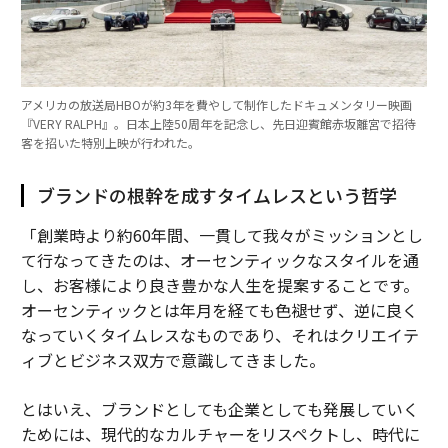
アメリカの放送局HBOが約3年を費やして制作したドキュメンタリー映画
『VERY RALPH』。日本上陸50周年を記念し、先日迎賓館赤坂離宮で招待
客を招いた特別上映が行われた。
ブランドの根幹を成すタイムレスという哲学
「創業時より約60年間、一貫して我々がミッションとし
て行なってきたのは、オーセンティックなスタイルを通
し、お客様により良き豊かな人生を提案することです。
オーセンティックとは年月を経ても色褪せず、逆に良く
なっていくタイムレスなものであり、それはクリエイテ
ィブとビジネス双方で意識してきました。
とはいえ、ブランドとしても企業としても発展していく
ためには、現代的なカルチャーをリスペクトし、時代に