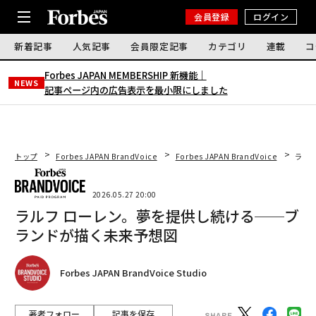
会員登録
ログイン
新着記事
人気記事
会員限定記事
カテゴリ
連載
コ
Forbes JAPAN MEMBERSHIP 新機能｜
NEWS
記事ページ内の広告表示を最小限にしました
トップ
Forbes JAPAN BrandVoice
Forbes JAPAN BrandVoice
ラル
2026.05.27 20:00
ラルフ ローレン。夢を提供し続ける──ブ
ランドが描く未来予想図
Forbes JAPAN BrandVoice Studio
著者フォロー
記事を保存