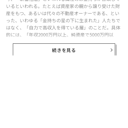
いるといわれる。たとえば資産家の親から譲り受けた財
産をもつ、あるいは代々の不動産オーナーである、とい
った、いわゆる「金持ちの星の下に生まれた」人たちで
はなく、「自力で高収入を得ている層」のことだ。具体
的には、「年収2000万円以上、純資産で5000万円以
上」の層を指す。
続きを見る
コロナ禍の生活も3年目となり、経済活動も低迷してい
る情勢が続く中、彼ら新富裕層は活発にお金を動かし、
経済を牽引しているという。
それでは、彼らは具体的にどのような行動をしているの
か、Mastercard（R）最上位のクレジットカードとして
ミレニアル世代に人気のLUXURY CARD（以下、ラグジ
ュアリーカード）が発表した、2021年の新富裕層の消費
動向を見ていこう。