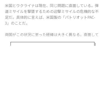
米国とウクライナは現在、同じ問題に直面している。弾
道ミサイルを撃墜するための迎撃ミサイルの危機的な不
足だ。具体的に言えば、米国製の「パトリオットPAC-
3」のことだ。
両国がこの状況に至った経緯は大きく異なる。直面して
いる課題は本質的に同じだが、模索する解決策もまた大
きく異なるものになるかもしれない。これは非対称戦、
続きを見る
つまり敵に貴重な資源をより多く消耗させる方法をめぐ
る問題であり、この分野では、相手よりも多くの資金を
投入できることを頼みにしてきた米国防総省よりも、限
られた資源で戦ってきたウクライナに分がある。
ウクライナへの長期にわたる「ミサイル攻囲」
ウクライナは4年以上にわたりロシアの空襲にさらされ
ており、それはエスカレートし続けている。攻撃は当初
は、航空機から発射される空対地ミサイル、巡航ミサイ