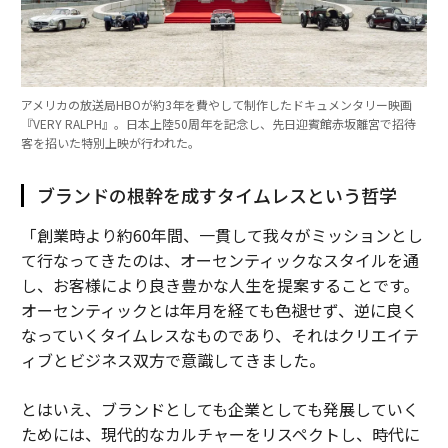
アメリカの放送局HBOが約3年を費やして制作したドキュメンタリー映画
『VERY RALPH』。日本上陸50周年を記念し、先日迎賓館赤坂離宮で招待
客を招いた特別上映が行われた。
ブランドの根幹を成すタイムレスという哲学
「創業時より約60年間、一貫して我々がミッションとし
て行なってきたのは、オーセンティックなスタイルを通
し、お客様により良き豊かな人生を提案することです。
オーセンティックとは年月を経ても色褪せず、逆に良く
なっていくタイムレスなものであり、それはクリエイテ
ィブとビジネス双方で意識してきました。
とはいえ、ブランドとしても企業としても発展していく
ためには、現代的なカルチャーをリスペクトし、時代に