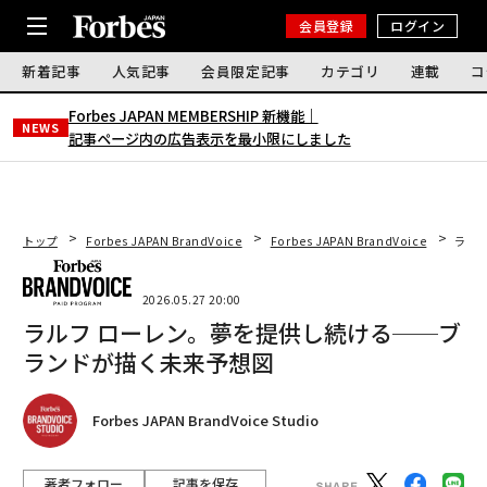
会員登録
ログイン
新着記事
人気記事
会員限定記事
カテゴリ
連載
コ
Forbes JAPAN MEMBERSHIP 新機能｜
NEWS
記事ページ内の広告表示を最小限にしました
トップ
Forbes JAPAN BrandVoice
Forbes JAPAN BrandVoice
ラル
2026.05.27 20:00
ラルフ ローレン。夢を提供し続ける──ブ
ランドが描く未来予想図
Forbes JAPAN BrandVoice Studio
著者フォロー
記事を保存