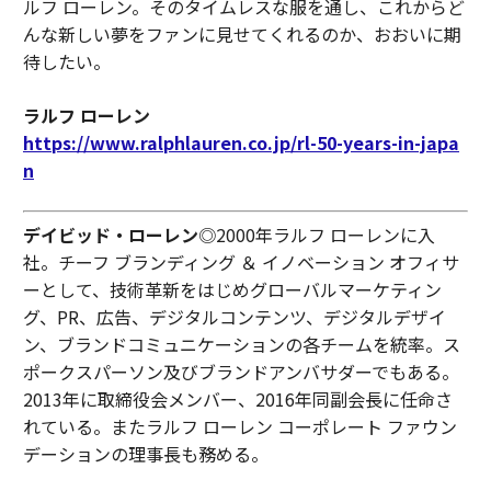
ルフ ローレン。そのタイムレスな服を通し、これからど
んな新しい夢をファンに見せてくれるのか、おおいに期
待したい。
ラルフ ローレン
https://www.ralphlauren.co.jp/rl-50-years-in-japa
n
デイビッド・ローレン
◎2000年ラルフ ローレンに入
社。チーフ ブランディング ＆ イノベーション オフィサ
ーとして、技術革新をはじめグローバルマーケティン
グ、PR、広告、デジタルコンテンツ、デジタルデザイ
ン、ブランドコミュニケーションの各チームを統率。ス
ポークスパーソン及びブランドアンバサダーでもある。
2013年に取締役会メンバー、2016年同副会長に任命さ
れている。またラルフ ローレン コーポレート ファウン
デーションの理事長も務める。