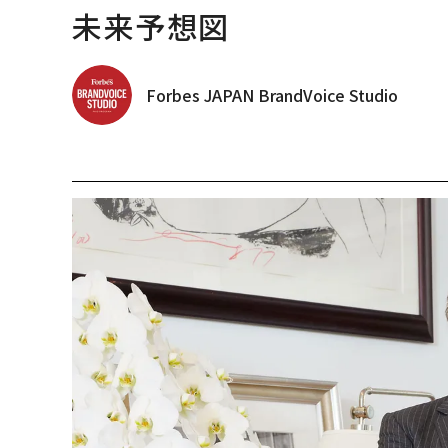
未来予想図
Forbes JAPAN BrandVoice Studio