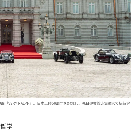
『VERY RALPH』。日本上陸50周年を記念し、先日迎賓館赤坂離宮で招待客
う哲学