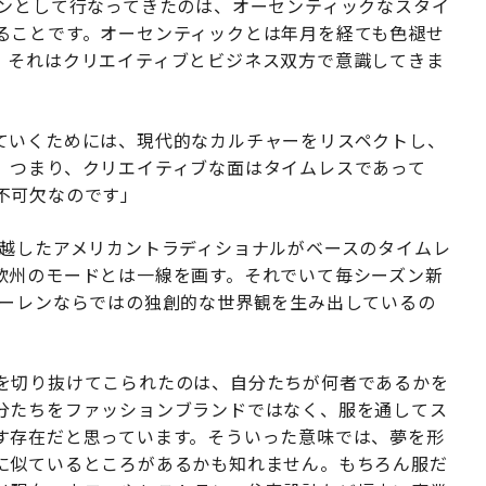
ョンとして行なってきたのは、オーセンティックなスタイ
ることです。オーセンティックとは年月を経ても色褪せ
、それはクリエイティブとビジネス双方で意識してきま
ていくためには、現代的なカルチャーをリスペクトし、
。つまり、クリエイティブな面はタイムレスであって
不可欠なのです」
超越したアメリカントラディショナルがベースのタイムレ
欧州のモードとは一線を画す。それでいて毎シーズン新
ローレンならではの独創的な世界観を生み出しているの
を切り抜けてこられたのは、自分たちが何者であるかを
分たちをファッションブランドではなく、服を通してス
す存在だと思っています。そういった意味では、夢を形
に似ているところがあるかも知れません。もちろん服だ