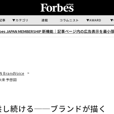
記事
カテゴリ
連載
コラムニスト
AWARD
rbes JAPAN MEMBERSHIP 新機能｜
記事ページ内の広告表示を最小
N BrandVoice
未来予想図
供し続ける──ブランドが描く