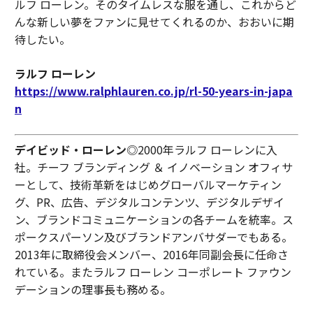
ルフ ローレン。そのタイムレスな服を通し、これからど
んな新しい夢をファンに見せてくれるのか、おおいに期
待したい。
ラルフ ローレン
https://www.ralphlauren.co.jp/rl-50-years-in-japa
n
デイビッド・ローレン
◎2000年ラルフ ローレンに入
社。チーフ ブランディング ＆ イノベーション オフィサ
ーとして、技術革新をはじめグローバルマーケティン
グ、PR、広告、デジタルコンテンツ、デジタルデザイ
ン、ブランドコミュニケーションの各チームを統率。ス
ポークスパーソン及びブランドアンバサダーでもある。
2013年に取締役会メンバー、2016年同副会長に任命さ
れている。またラルフ ローレン コーポレート ファウン
デーションの理事長も務める。