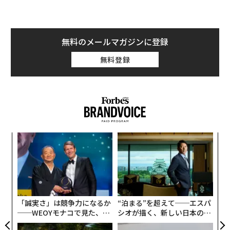
無料のメールマガジンに登録
無料登録
パ
技
無
A
防
顧客
pa
な
「誠実さ」は競争力になるか
“泊まる”を超えて──エスパ
──WEOYモナコで見た、く
シオが描く、新しい日本のラ
ら寿司の経営哲学
グジュアリー（前編）