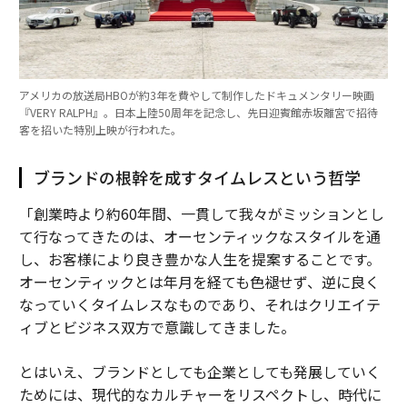
アメリカの放送局HBOが約3年を費やして制作したドキュメンタリー映画
『VERY RALPH』。日本上陸50周年を記念し、先日迎賓館赤坂離宮で招待
客を招いた特別上映が行われた。
ブランドの根幹を成すタイムレスという哲学
「創業時より約60年間、一貫して我々がミッションとし
て行なってきたのは、オーセンティックなスタイルを通
し、お客様により良き豊かな人生を提案することです。
オーセンティックとは年月を経ても色褪せず、逆に良く
なっていくタイムレスなものであり、それはクリエイテ
ィブとビジネス双方で意識してきました。
とはいえ、ブランドとしても企業としても発展していく
ためには、現代的なカルチャーをリスペクトし、時代に