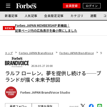
会員登録
ログイン
新着記事
人気記事
会員限定記事
カテゴリ
連載
コ
Forbes JAPAN MEMBERSHIP 新機能｜
NEWS
記事ページ内の広告表示を最小限にしました
トップ
Forbes JAPAN BrandVoice
Forbes JAPAN BrandVoice
ラル
2026.05.27 20:00
ラルフ ローレン。夢を提供し続ける──ブ
ランドが描く未来予想図
Forbes JAPAN BrandVoice Studio
著者フォロー
記事を保存