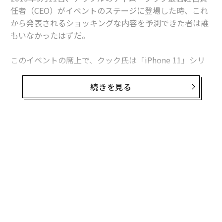
任者（CEO）がイベントのステージに登場した時、これ
から発表されるショッキングな内容を予測できた者は誰
もいなかったはずだ。
このイベントの席上で、クック氏は「iPhone 11」シリ
ーズを披露した。アップル製スマートフォンとしては最
も高性能の新モデルだ。しかし、最も大きな注目を集め
続きを見る
たのは、トリプルカメラでも、ツヤ感のある表面仕上げ
でもなかった。焦点となったのは、この最新機種の価格
設定だ。
アップルは今回、史上初めて、高機能タイプのiPhoneの
価格を引き下げた。後述するように、これは、何として
もiPhoneの販売実績を回復させたいと考えるアップルの
苦渋の決断だ。そしてこの価格引き下げは、市場で圧倒
的なシェアを獲得してきたアップルの黄金期に終止符が
打たれるきっかけとなるかもしれない。