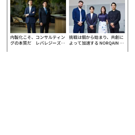
内製化こそ、コンサルティン
挑戦は個から始まり、共創に
グの本質だ レバレジーズが
よって加速する NORQAIN JA
実践する、次世代ファームの
PAN 特別座談会
翻訳＝長谷睦/ガリレオ
全貌
2026年9月号発売中
最新号の購入はこちらから
メンバーシップに登録する