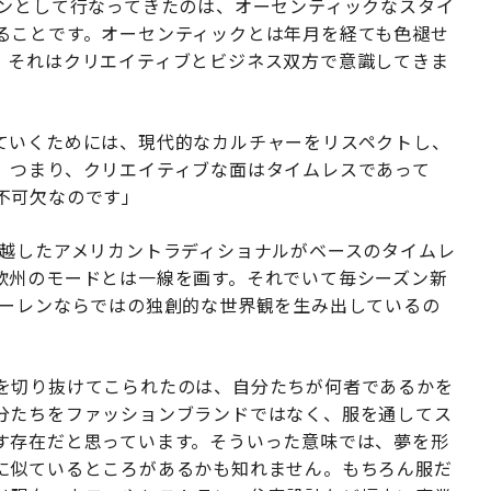
ョンとして行なってきたのは、オーセンティックなスタイ
ることです。オーセンティックとは年月を経ても色褪せ
、それはクリエイティブとビジネス双方で意識してきま
ていくためには、現代的なカルチャーをリスペクトし、
。つまり、クリエイティブな面はタイムレスであって
不可欠なのです」
超越したアメリカントラディショナルがベースのタイムレ
欧州のモードとは一線を画す。それでいて毎シーズン新
ローレンならではの独創的な世界観を生み出しているの
を切り抜けてこられたのは、自分たちが何者であるかを
分たちをファッションブランドではなく、服を通してス
す存在だと思っています。そういった意味では、夢を形
に似ているところがあるかも知れません。もちろん服だ