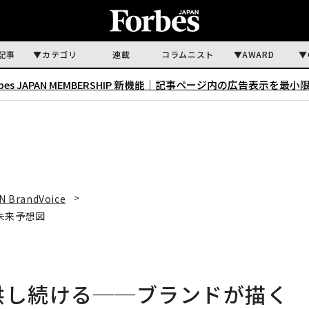
記事
カテゴリ
連載
コラムニスト
AWARD
rbes JAPAN MEMBERSHIP 新機能｜
記事ページ内の広告表示を最小
N BrandVoice
未来予想図
供し続ける──ブランドが描く