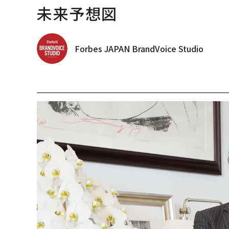
未来予想図
Forbes JAPAN BrandVoice Studio