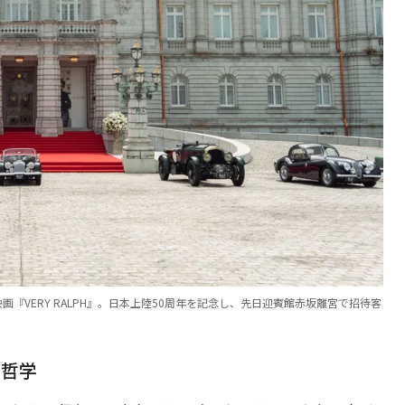
『VERY RALPH』。日本上陸50周年を記念し、先日迎賓館赤坂離宮で招待客
う哲学