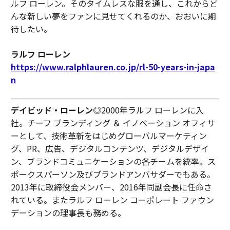
ルフ ローレン。そのタイムレスな服を通し、これからど
んな新しい夢をファンに見せてくれるのか、おおいに期
待したい。
ラルフ ローレン
https://www.ralphlauren.co.jp/rl-50-years-in-japa
n
デイビッド・ローレン
◎2000年ラルフ ローレンに入
社。チーフ ブランディング ＆ イノベーション オフィサ
ーとして、技術革新をはじめグローバルマーケティン
グ、PR、広告、デジタルコンテンツ、デジタルデザイ
ン、ブランドコミュニケーションの各チームを統率。ス
ポークスパーソン及びブランドアンバサダーでもある。
2013年に取締役会メンバー、2016年同副会長に任命さ
れている。またラルフ ローレン コーポレート ファウン
デーションの理事長も務める。