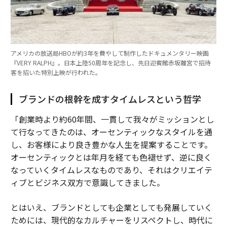
アメリカの放送局HBOが約3年を費やして制作したドキュメンタリー映画
『VERY RALPH』。日本上陸50周年を記念し、先日迎賓館赤坂離宮で招待
客を招いた特別上映が行われた。
ブランドの根幹を成すタイムレスという哲学
「創業時より約60年間、一貫して我々がミッションとし
て行なってきたのは、オーセンティックなスタイルを通
し、お客様により良き豊かな人生を提案することです。
オーセンティックとは年月を経ても色褪せず、逆に良く
なっていくタイムレスなものであり、それはクリエイテ
ィブとビジネス双方で意識してきました。
とはいえ、ブランドとしても企業としても発展していく
ためには、現代的なカルチャーをリスペクトし、時代に