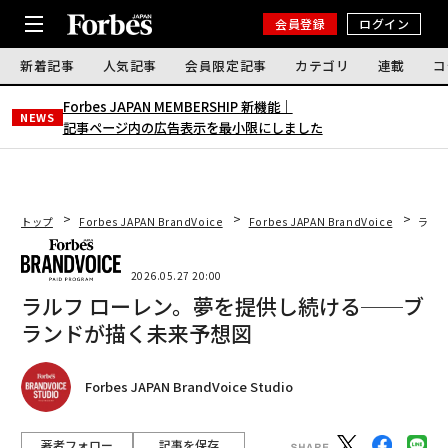
会員登録
ログイン
新着記事
人気記事
会員限定記事
カテゴリ
連載
コ
Forbes JAPAN MEMBERSHIP 新機能｜
NEWS
記事ページ内の広告表示を最小限にしました
トップ
Forbes JAPAN BrandVoice
Forbes JAPAN BrandVoice
ラル
2026.05.27 20:00
ラルフ ローレン。夢を提供し続ける──ブ
ランドが描く未来予想図
Forbes JAPAN BrandVoice Studio
著者フォロー
記事を保存