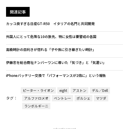
関連記事
カッコ良すぎる日産GT-R50 イタリアの名門と共同開発
外国人にとって危険な10の旅先、特に女性は要警戒の各国
高級時計の目利きが惚れる「子や孫に引き継ぎたい時計」
伊藤忠を総合商社ナンバーワンに導いた「気づき」と「気遣い」
iPhoneバッテリー交換で「パフォーマンスが2倍に」という報告
ピーター・ライオン
eight
アストン
デル／Dell
タグ：
アルファロメオ
ベントレー
ポルシェ
マツダ
ランボルギーニ
advertisement