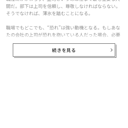
間だ。部下は上司を信頼し、尊敬しなければならない。
そうでなければ、薄氷を踏むことになる。
職場でもどこでも、“恐れ”は強い動機となる。もしあな
たの会社の上司が恐れを抱いている人だった場合、必要
と感じたらすぐにあなたを犠牲にするだろう。たとえ
ば、自分のミスを認めたくがないために、あなたを犠牲
続きを見る
にするのだ。
現状に満足している上司は自分の部下を擁護するだろう
が、臆病者の上司は他人を擁護せず、自分自身さえもか
ばえないだろう。