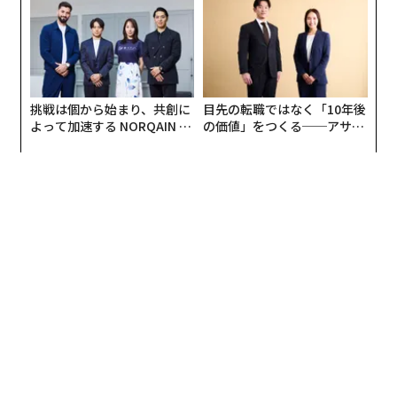
編集＝遠藤宗生
2026年9月号発売中
挑戦は個から始まり、共創に
目先の転職ではなく「10年後
よって加速する NORQAIN JA
の価値」をつくる──アサイ
PAN 特別座談会
ンの長期伴走型支援とは
最新号の購入はこちらから
メンバーシップに登録する
関連記事
上司に嫌われていても仕事で成功する方法