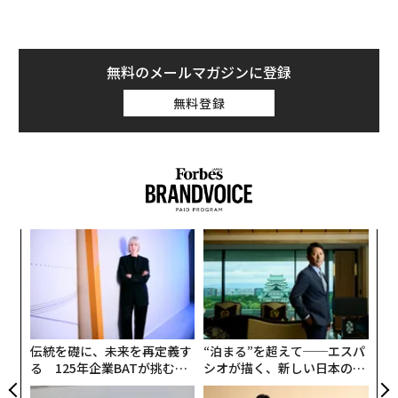
無料のメールマガジンに登録
無料登録
ナ併
“
k」
オ
ック
ジ
パ
由
技
無
防
伝統を礎に、未来を再定義す
“泊まる”を超えて──エスパ
る 125年企業BATが挑むス
シオが描く、新しい日本のラ
モークレスな未来
グジュアリー（前編）