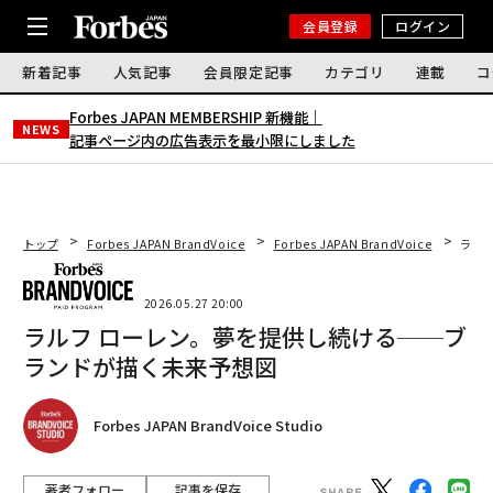
会員登録
ログイン
新着記事
人気記事
会員限定記事
カテゴリ
連載
コ
Forbes JAPAN MEMBERSHIP 新機能｜
NEWS
記事ページ内の広告表示を最小限にしました
トップ
Forbes JAPAN BrandVoice
Forbes JAPAN BrandVoice
ラル
2026.05.27 20:00
ラルフ ローレン。夢を提供し続ける──ブ
ランドが描く未来予想図
Forbes JAPAN BrandVoice Studio
著者フォロー
記事を保存