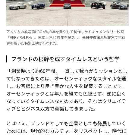
アメリカの放送局HBOが約3年を費やして制作したドキュメンタリー映画
『VERY RALPH』。日本上陸50周年を記念し、先日迎賓館赤坂離宮で招待
客を招いた特別上映が行われた。
ブランドの根幹を成すタイムレスという哲学
「創業時より約60年間、一貫して我々がミッションとし
て行なってきたのは、オーセンティックなスタイルを通
し、お客様により良き豊かな人生を提案することです。
オーセンティックとは年月を経ても色褪せず、逆に良く
なっていくタイムレスなものであり、それはクリエイテ
ィブとビジネス双方で意識してきました。
とはいえ、ブランドとしても企業としても発展していく
ためには、現代的なカルチャーをリスペクトし、時代に