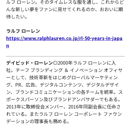
ルフ ローレン。そのタイムレスな服を通し、これからど
んな新しい夢をファンに見せてくれるのか、おおいに期
待したい。
ラルフ ローレン
https://www.ralphlauren.co.jp/rl-50-years-in-japa
n
デイビッド・ローレン
◎2000年ラルフ ローレンに入
社。チーフ ブランディング ＆ イノベーション オフィサ
ーとして、技術革新をはじめグローバルマーケティン
グ、PR、広告、デジタルコンテンツ、デジタルデザイ
ン、ブランドコミュニケーションの各チームを統率。ス
ポークスパーソン及びブランドアンバサダーでもある。
2013年に取締役会メンバー、2016年同副会長に任命さ
れている。またラルフ ローレン コーポレート ファウン
デーションの理事長も務める。