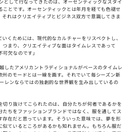
ョンとして行なってきたのは、オーセンティックなスタイ
ることです。オーセンティックとは年月を経ても色褪せ
、それはクリエイティブとビジネス双方で意識してきま
ていくためには、現代的なカルチャーをリスペクトし、
。つまり、クリエイティブな面はタイムレスであって
不可欠なのです」
超越したアメリカントラディショナルがベースのタイムレ
欧州のモードとは一線を画す。それでいて毎シーズン新
ローレンならではの独創的な世界観を生み出しているの
を切り抜けてこられたのは、自分たちが何者であるかを
分たちをファッションブランドではなく、服を通してス
す存在だと思っています。そういった意味では、夢を形
に似ているところがあるかも知れません。もちろん服だ