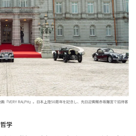
『VERY RALPH』。日本上陸50周年を記念し、先日迎賓館赤坂離宮で招待客
う哲学