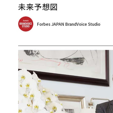
未来予想図
Forbes JAPAN BrandVoice Studio