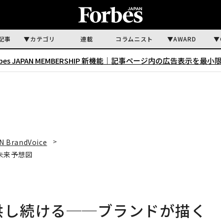
記事
カテゴリ
連載
コラムニスト
AWARD
rbes JAPAN MEMBERSHIP 新機能｜
記事ページ内の広告表示を最小
N BrandVoice
未来予想図
供し続ける──ブランドが描く