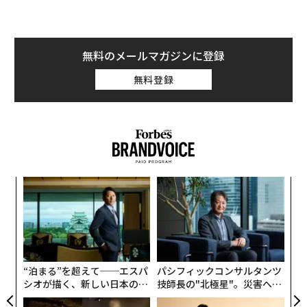
無料のメールマガジンに登録
無料登録
伝
る
モ
革
ク
た「
“泊まる”を超えて──エスパ
パシフィックコンサルタンツ
シオが描く、新しい日本のラ
技師長の"北極星"。災害への
グジュアリー（前編）
無力感を乗り越え見つけた、