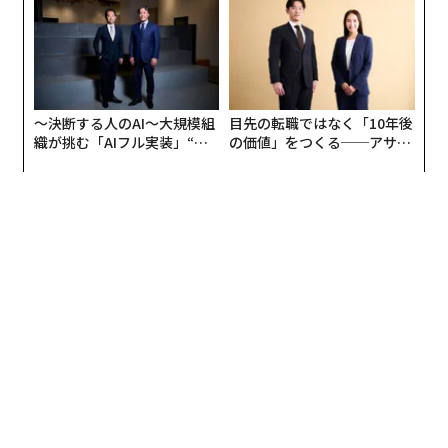
編集＝木内涼子
防災一筋20年の答え
2026年9月号発売中
〜決断する人のAI〜大規模組
目先の転職ではなく「10年後
最新号の購入はこちらから
織が挑む「AIフル実装」“使
の価値」をつくる──アサイ
う”企業から“動く”企業へ【N
ンの長期伴走型支援とは
TTドコモビジネス×PwC】
メンバーシップに登録する
関連記事
世界で評判の良い国ランキング 米国は「トランプ効果」で大幅後退
精神的に強い人が「絶対にしない」10のこと