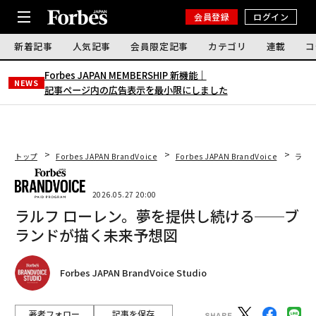
会員登録
ログイン
新着記事
人気記事
会員限定記事
カテゴリ
連載
コ
Forbes JAPAN MEMBERSHIP 新機能｜
NEWS
記事ページ内の広告表示を最小限にしました
トップ
Forbes JAPAN BrandVoice
Forbes JAPAN BrandVoice
ラル
2026.05.27 20:00
ラルフ ローレン。夢を提供し続ける──ブ
ランドが描く未来予想図
Forbes JAPAN BrandVoice Studio
著者フォロー
記事を保存