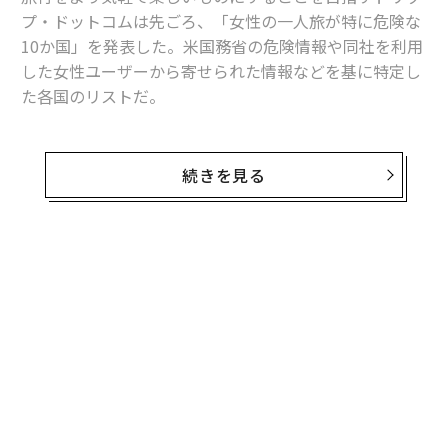
プ・ドットコムは先ごろ、「女性の一人旅が特に危険な
10か国」を発表した。米国務省の危険情報や同社を利用
した女性ユーザーから寄せられた情報などを基に特定し
た各国のリストだ。
これらは必ずしも旅行するのを「避けるべき国」ではな
い。だが、特に「警戒を要する国」だ。以下、最も評判
続きを見る
の悪かった国から順に紹介する。
1. エジプト