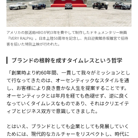
アメリカの放送局HBOが約3年を費やして制作したドキュメンタリー映画
『VERY RALPH』。日本上陸50周年を記念し、先日迎賓館赤坂離宮で招待
客を招いた特別上映が行われた。
ブランドの根幹を成すタイムレスという哲学
「創業時より約60年間、一貫して我々がミッションとし
て行なってきたのは、オーセンティックなスタイルを通
し、お客様により良き豊かな人生を提案することです。
オーセンティックとは年月を経ても色褪せず、逆に良く
なっていくタイムレスなものであり、それはクリエイテ
ィブとビジネス双方で意識してきました。
とはいえ、ブランドとしても企業としても発展していく
ためには、現代的なカルチャーをリスペクトし、時代に