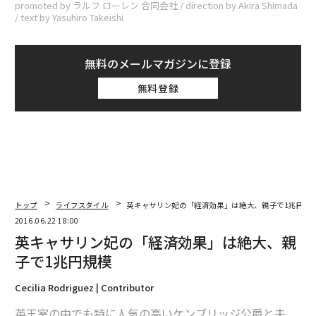
promoted by ラルフ ローレン 合同会社 / direction by Akira Shimada
/ text by Yasuhiro Takeishi
無料のメールマガジンに登録
無料登録
トップ
ライフスタイル
英キャサリン妃の「経済効果」は絶大、親子で1兆円規
2016.06.22 18:00
英キャサリン妃の「経済効果」は絶大、親
子で1兆円規模
Cecilia Rodriguez | Contributor
英王室の中でも特に人気の高いケンブリッジ公爵と夫