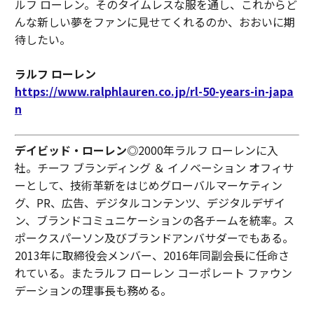
ルフ ローレン。そのタイムレスな服を通し、これからど
んな新しい夢をファンに見せてくれるのか、おおいに期
待したい。
ラルフ ローレン
https://www.ralphlauren.co.jp/rl-50-years-in-japa
n
デイビッド・ローレン
◎2000年ラルフ ローレンに入
社。チーフ ブランディング ＆ イノベーション オフィサ
ーとして、技術革新をはじめグローバルマーケティン
グ、PR、広告、デジタルコンテンツ、デジタルデザイ
ン、ブランドコミュニケーションの各チームを統率。ス
ポークスパーソン及びブランドアンバサダーでもある。
2013年に取締役会メンバー、2016年同副会長に任命さ
れている。またラルフ ローレン コーポレート ファウン
デーションの理事長も務める。