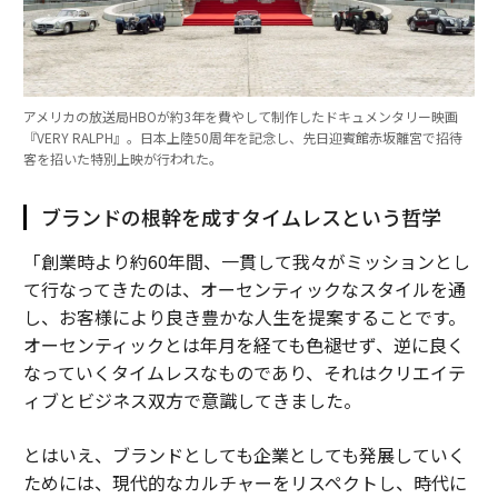
アメリカの放送局HBOが約3年を費やして制作したドキュメンタリー映画
『VERY RALPH』。日本上陸50周年を記念し、先日迎賓館赤坂離宮で招待
客を招いた特別上映が行われた。
ブランドの根幹を成すタイムレスという哲学
「創業時より約60年間、一貫して我々がミッションとし
て行なってきたのは、オーセンティックなスタイルを通
し、お客様により良き豊かな人生を提案することです。
オーセンティックとは年月を経ても色褪せず、逆に良く
なっていくタイムレスなものであり、それはクリエイテ
ィブとビジネス双方で意識してきました。
とはいえ、ブランドとしても企業としても発展していく
ためには、現代的なカルチャーをリスペクトし、時代に