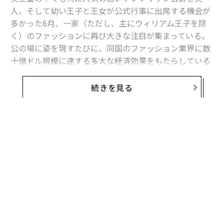
人、そして幼い王子と王女が公式行事に出席する機会が
多かった6月、一家（ただし、主にウィリアム王子を除
く）のファッションに再び大きな注目が集まっている。
公の場に姿を現すたびに、同国のファッション業界に数
十億ドル規模に達する多大な経済効果をもたらしている
のだ。
続きを見る
「ケンブリッジ公爵夫人効果」（ケイト効果、とも）呼
ばれるキャサリン妃の影響は、同妃やジョージ王子、シ
ャーロット王女が身に付けたすべてのアイテムが、写真
が公開されると同時に飛ぶように売れることを意味す
る。それぞれの価格やどこで販売されているかなどの情
報も、瞬時に明らかになる。
この現象は世界的に広く行きわたっており、ファッショ
ン業界に与える影響は相当に大きい。ニューズウィーク
誌が伝えたところによれば、「ケイト効果」は英国のフ
ァッション業界に10億ポンド（約1,538億円）以上をも