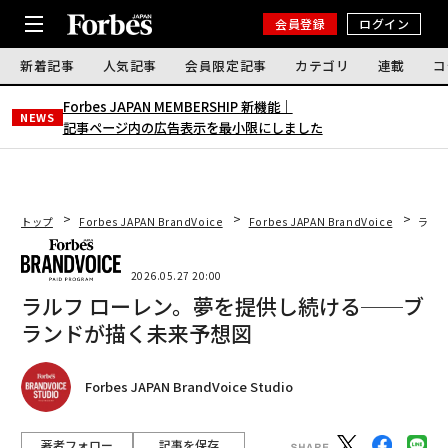
会員登録
ログイン
新着記事
人気記事
会員限定記事
カテゴリ
連載
コ
Forbes JAPAN MEMBERSHIP 新機能｜
NEWS
記事ページ内の広告表示を最小限にしました
トップ
Forbes JAPAN BrandVoice
Forbes JAPAN BrandVoice
ラル
2026.05.27 20:00
ラルフ ローレン。夢を提供し続ける──ブ
ランドが描く未来予想図
Forbes JAPAN BrandVoice Studio
著者フォロー
記事を保存