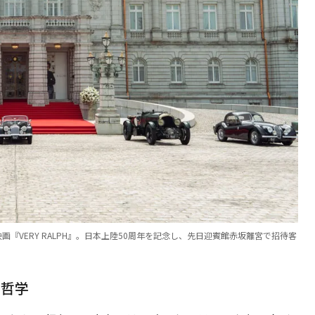
『VERY RALPH』。日本上陸50周年を記念し、先日迎賓館赤坂離宮で招待客
う哲学