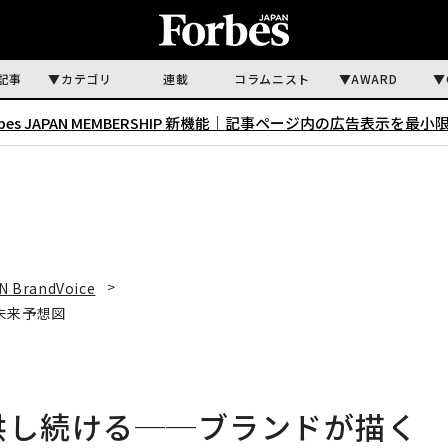
記事
カテゴリ
連載
コラムニスト
AWARD
rbes JAPAN MEMBERSHIP 新機能｜
記事ページ内の広告表示を最小
N BrandVoice
未来予想図
供し続ける──ブランドが描く