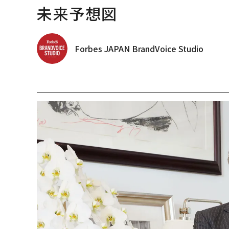
未来予想図
Forbes JAPAN BrandVoice Studio