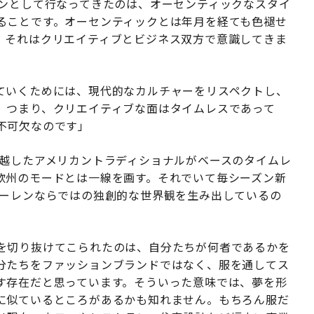
ョンとして行なってきたのは、オーセンティックなスタイ
ることです。オーセンティックとは年月を経ても色褪せ
、それはクリエイティブとビジネス双方で意識してきま
ていくためには、現代的なカルチャーをリスペクトし、
。つまり、クリエイティブな面はタイムレスであって
不可欠なのです」
超越したアメリカントラディショナルがベースのタイムレ
欧州のモードとは一線を画す。それでいて毎シーズン新
ローレンならではの独創的な世界観を生み出しているの
を切り抜けてこられたのは、自分たちが何者であるかを
分たちをファッションブランドではなく、服を通してス
す存在だと思っています。そういった意味では、夢を形
に似ているところがあるかも知れません。もちろん服だ