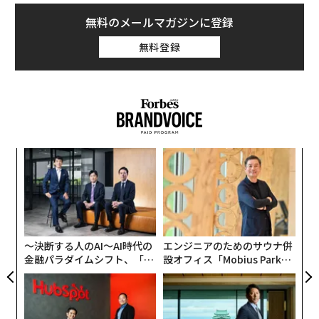
に成り立っている。
無料のメールマガジンに登録
無料登録
そこで問われるのは、経営幹部はいかにして戦略的に考
える能力を取り戻すのか、ということだ。
戦略には余白が必要である
戦略的思考は、会議と会議の合間に生まれるものではな
い。過密な予定表や、空になった受信箱の副産物でもな
革
い。戦略には余白が必要である。
ク
た「
【
難しいのは、ほとんどの組織が意図せずしてその余白を
に
なくすように設計されていることだ。リーダーは、即応
が
性、対応可能性、即時の問題解決によって評価される。
わ
〜決断する人のAI〜AI時代の
エンジニアのためのサウナ併
こうした期待は時間とともに、絶え間ない活動が有効性
金融パラダイムシフト、「超
設オフィス「Mobius Park」
と取り違えられる文化を生み出す。
個別化」の核心 【MUFG×ウ
がオープン──タマディック
ェルスナビ×PwC】
が健康経営を徹底する理由
おそらく最も重要な違いは、活動とインパクトは同じで