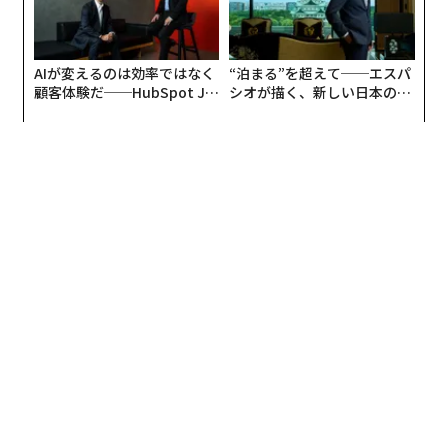
はないという点である。
リーダーが長期的な価値を創造するためには、新たなリ
AIが変えるのは効率ではなく
“泊まる”を超えて──エスパ
スクを見極め、機会を評価し、前提を問い直し、組織内
顧客体験だ──HubSpot Ja
シオが描く、新しい日本のラ
および業界全体の動向をつなげて考える時間を、意識的
panが語る「Grow Better」
グジュアリー（前編）
に確保しなければならない。
な組織のつくり方
戦略的思考は贅沢ではない。それはリーダーの責務であ
る。
組織内のノイズには隠れたコストがある
戦略的リーダーシップにとって最大の障壁の1つが、組
織内のノイズであると私は感じている。
ノイズはさまざまな形で現れる。過剰な会議、経営幹部
の優柔不断や慣性、望ましくないリーダーシップ行動、
不要な注意散漫を生む機能不全の文化、絶え間ないエス
カレーション、繰り返し浮上する業務上の問題などであ