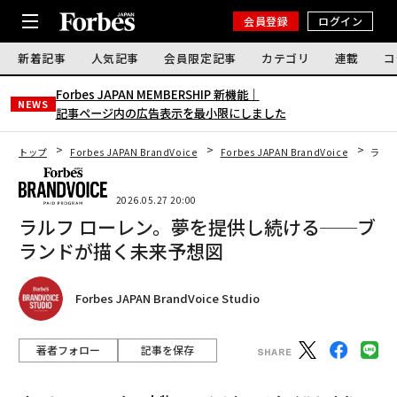
会員登録
ログイン
新着記事
人気記事
会員限定記事
カテゴリ
連載
コ
Forbes JAPAN MEMBERSHIP 新機能｜
NEWS
記事ページ内の広告表示を最小限にしました
トップ
Forbes JAPAN BrandVoice
Forbes JAPAN BrandVoice
ラル
2026.05.27 20:00
ラルフ ローレン。夢を提供し続ける──ブ
ランドが描く未来予想図
Forbes JAPAN BrandVoice Studio
著者フォロー
記事を保存