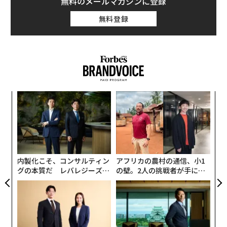
無料のメールマガジンに登録
無料登録
果を
「
EN
─
明
ら
革
ク
た「
内製化こそ、コンサルティン
アフリカの農村の通信、小1
グの本質だ レバレジーズが
の壁。2人の挑戦者が手にし
実践する、次世代ファームの
た「次なる武器」
全貌