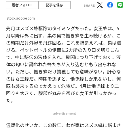
著者フォロー
記事を保存
stock.adobe.com
先月はスズメ蜂駆除のタイミングだった。女王蜂は、5
月以降は外に出ず、巣の奥で働き蜂を生み続けるが、こ
の時期だけ外界を飛び回る。これを捕まえれば、巣は滅
びる。ペットボトルの側面に2カ所の入り口を切りこん
で、中に秘伝の液体を入れ、樹間につり下げておく。液
体の匂いに誘われた蜂たちが入り込むともう出られな
い。ただし、働き蜂だけ捕獲しても意味がない。肝心な
のは女王蜂だ。時期を逃すと、働き蜂しか来ないし、何
匹も襲来するのでかえって危険だ。4月は働き蜂より二
回りも大きく、腹部が丸みを帯びた女王が引っかかっ
た。
advertisement
温暖化のせいか、この数年、わが家はスズメ蜂に悩まさ