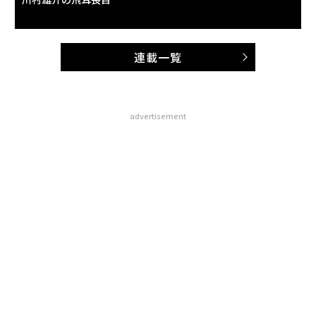
連載一覧
advertisement
無料のメールマガジンに登録
無料登録
果を
「