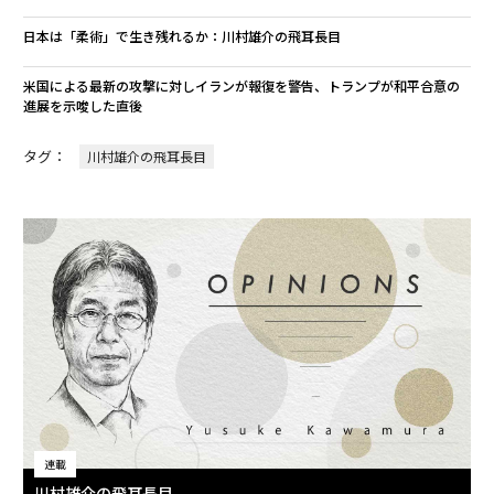
日本は「柔術」で生き残れるか：川村雄介の飛耳長目
米国による最新の攻撃に対しイランが報復を警告、トランプが和平合意の
進展を示唆した直後
タグ：
川村雄介の飛耳長目
連載
川村雄介の飛耳長目