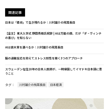
関連記事
日本は「柔術」で生き残れるか：川村雄介の飛耳長目
【全文】東大入学式 野田秀樹氏祝辞 | AIは万能の顔、だが「ダ・ヴィンチ
の喜び」を知らない
AIは直木賞を選べるか：川村雄介の飛耳長目
脳の過敏反応を抑えてストレス耐性を築く3つのアプローチ
スウェーデン在住20年の日本人医師が、一時帰国してイマドキ日本語に思
うこと
タグ：
川村雄介の飛耳長目
日本経済