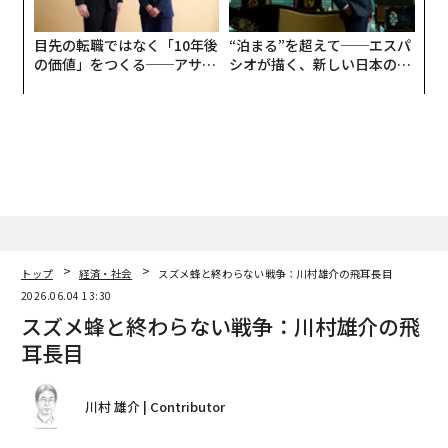
目先の転職ではなく「10年後
“泊まる”を超えて──エスパ
の価値」をつくる──アサイ
シオが描く、新しい日本のラ
ンの長期伴走型支援とは
グジュアリー（前編）
トップ
経済・社会
スズメ蜂と終わらない戦争：川村雄介の飛耳長目
2026.06.04 13:30
スズメ蜂と終わらない戦争：川村雄介の飛
耳長目
川村 雄介 | Contributor