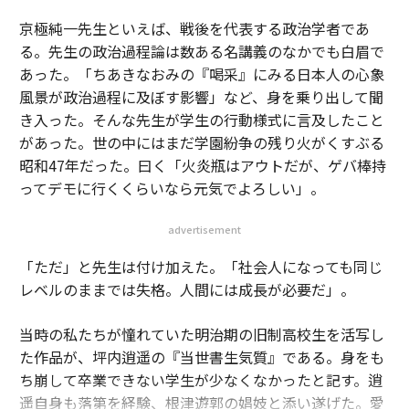
京極純一先生といえば、戦後を代表する政治学者であ
る。先生の政治過程論は数ある名講義のなかでも白眉で
あった。「ちあきなおみの『喝采』にみる日本人の心象
風景が政治過程に及ぼす影響」など、身を乗り出して聞
き入った。そんな先生が学生の行動様式に言及したこと
があった。世の中にはまだ学園紛争の残り火がくすぶる
昭和47年だった。曰く「火炎瓶はアウトだが、ゲバ棒持
ってデモに行くくらいなら元気でよろしい」。
advertisement
「ただ」と先生は付け加えた。「社会人になっても同じ
レベルのままでは失格。人間には成長が必要だ」。
当時の私たちが憧れていた明治期の旧制高校生を活写し
た作品が、坪内逍遥の『当世書生気質』である。身をも
ち崩して卒業できない学生が少なくなかったと記す。逍
遥自身も落第を経験、根津遊郭の娼妓と添い遂げた。愛