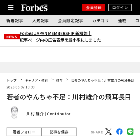
会員登録
ログイン
新着記事
人気記事
会員限定記事
カテゴリ
連載
コ
Forbes JAPAN MEMBERSHIP 新機能｜
NEWS
記事ページ内の広告表示を最小限にしました
トップ
キャリア・教育
教育
若者のやんちゃ不足：川村雄介の飛耳長目
2026.05.07 13:30
若者のやんちゃ不足：川村雄介の飛耳長目
川村 雄介 | Contributor
著者フォロー
記事を保存