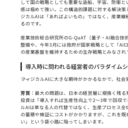
して国の戦略としても重要な造船、宇宙、防衛と
感は極めて強い。この構造的課題に対する解決策
ジカルAIは「あればよいもの」ではなく、産業
るのです。
産業技術総合研究所のG-QuAT（量子・AI融
整備や、今年3月には政府が国家戦略として「AI
の産業基盤を維持するための生存戦略とみなされ
導入時に問われる経営者のパラダイムシ
――フィジカルAIに大きな期待がかかるなかで、
芳賀
：最大の問題は、日本の経営層に根強く残る短
投資は「導入すれば生産性向上で2〜3年で回収
ルAIは単なる人の代替ではなく、生産プロセス
の蓄積や検証にコストがかかりますが、これを既
い」という袋小路に陥ってしまいます。