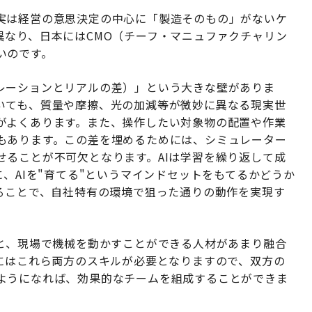
実は経営の意思決定の中心に「製造そのもの」がないケ
異なり、日本にはCMO（チーフ・マニュファクチャリン
いのです。
シミュレーションとリアルの差）」という大きな壁がありま
いても、質量や摩擦、光の加減等が微妙に異なる現実世
がよくあります。また、操作したい対象物の配置や作業
もあります。この差を埋めるためには、シミュレーター
せることが不可欠となります。AIは学習を繰り返して成
に、AIを"育てる"というマインドセットをもてるかどうか
げることで、自社特有の環境で狙った通りの動作を実現す
材と、現場で機械を動かすことができる人材があまり融合
うにはこれら両方のスキルが必要となりますので、双方の
ようになれば、効果的なチームを組成することができま