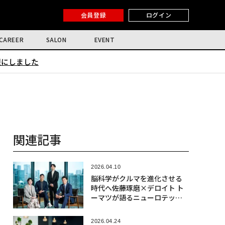
会員登録
ログイン
CAREER
SALON
EVENT
限にしました
関連記事
2026.04.10
脳科学がクルマを進化させる
時代へ――佐藤琢磨×デロイト ト
ーマツが語るニューロテック
社会実装の最前線
2026.04.24