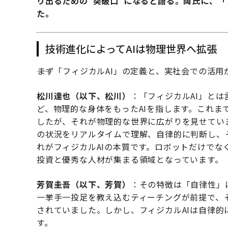
り出るための“突破口”になると語る。両氏に、「
た。
技術進化によってAIは物理世界へ拡張
――まず「フィジカルAI」の定義と、実社会での活
松川達也（以下、松川）
：「フィジカルAI」と
ど、物理的な身体をもったAIを指します。これま
したが、それが物理的な世界に広がりを見せてい
の状況をリアルタイムで理解、自律的に判断し、
れがフィジカルAIの本質です。ロボットだけで
投資と優秀な人材が集まる領域となっています。
芳賀圭吾（以下、芳賀）
：その特徴は「自律性」
一挙手一投足を教え込むティーチングが前提で、
されていました。しかし、フィジカルAIは自律
す。