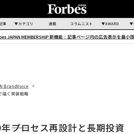
記事
カテゴリ
連載
コラムニスト
AWARD
rbes JAPAN MEMBERSHIP 新機能｜
記事ページ内の広告表示を最小
N BrandVoice
資で描く実装戦略
0年――プロセス再設計と長期投資