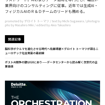
業界向けのコンサルティングに従事。近年では生成AI・
フィジカルAIのＲ＆Ｄチームのリードも務める。
promoted by デロイト トーマツ / text by Michi Sugawara / photogra
phs by Masahiro Miki / edited by Akio Takashiro
関連記事
脳科学がクルマを進化させる時代へ――佐藤琢磨×デロイト トーマツが語るニ
ューロテック社会実装の最前線
ポストAI競争の鍵はGXにあり——データセンターから読み解く次世代の企
業価値