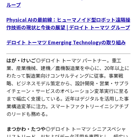
ループ
Physical AIの最前線：ヒューマノイド型ロボット遠隔操
作技術の現状と今後の展望 | デロイト トーマツ グループ
デロイト トーマツ Emerging Technologyの取り組み
はが・けいご
◎デロイト トーマツ パートナー。重工
業、産業機械、建機／農機製造業を中心に、20年以上に
わたって製造業向けコンサルティングに従事。事業戦
略、ビジネスモデル策定から、設計開発・営業・サプラ
イチェーン・サービスのオペレーション変革実行に至る
まで幅広く支援している。近年はデジタルを活用した事
業構造変革に注力。スマートファクトリーイニシアチブ
のリードも務める。
まつかわ・たつや
◎デロイト トーマツ シニアスペシャ
リストリード。AIおよびデータ活用を専門とし、幅広い