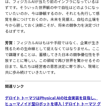
は、フィジカルAIが当たり前のインフラになっているは
ずです。そういった世界観の中で自社はどのようになっ
ていたいのか、今は静観するのか、それとも先行して感
覚を身につけておくのか。未来を見据え、自社の土壌を
今から耕しておく決断こそが、将来の競争力を決定づけ
るはずです。
芳賀
：フィジカルAIはもはや手段ではなく、企業が生き
残るための生命線として捉えなくてはなりません。ここ
で躊躇することは、蓄積してきた日本の競争優位性を手
放すことに等しい。この領域で再び世界を驚かせるその
日まで、私たちは経営者の意思決定に寄り添い、現場と
共に歩み続けていきたいです。
関連リンク
デロイト トーマツはPhysical AIの社会実装を目指し、
ヒューマノイド型ロボットを導入 | デロイト トーマツ グ