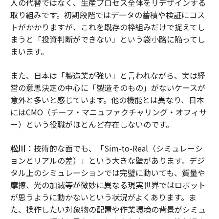
人の代替ではなく、生産プロセス全体をリデザインする
取り組みです。初期段階ではデータの蓄積や検証にコス
トがかかりますが、これを既存の枠組みだけで捉えてし
まうと「投資判断ができない」という袋小路に陥ってし
まいます。
また、日本は「製造業が強い」と言われながら、実は経
営の意思決定の中心に「製造そのもの」がないケースが
意外と多いと感じています。他の機能とは異なり、日本
にはCMO（チーフ・マニュファクチャリング・オフィサ
ー）という役職がほとんど存在しないのです。
松川
：技術的な面でも、「Sim-to-Real（シミュレーシ
ョンとリアルの差）」という大きな壁があります。デジ
タル上のシミュレーションでは完璧に動いても、質量や
摩擦、光の加減等が微妙に異なる現実世界ではロボット
が思うように動かないという状況がよくあります。ま
た、操作したい対象物の配置や作業環境の背景がシミュ