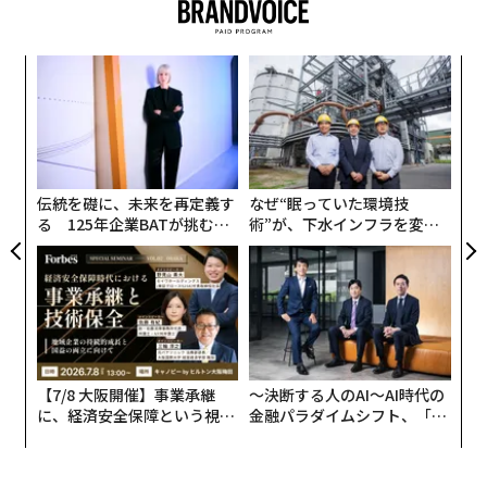
ア
の
た
挑
よっ
PA
伝統を礎に、未来を再定義す
なぜ“眠っていた環境技
る 125年企業BATが挑むス
術”が、下水インフラを変え
モークレスな未来
たのか──産総研×月島JFE
アクアソリューションの10年
【7/8 大阪開催】事業承継
〜決断する人のAI〜AI時代の
に、経済安全保障という視点
金融パラダイムシフト、「超
が加わるとき──経営者が問
個別化」の核心 【MUFG×ウ
われる新たな判断軸
ェルスナビ×PwC】