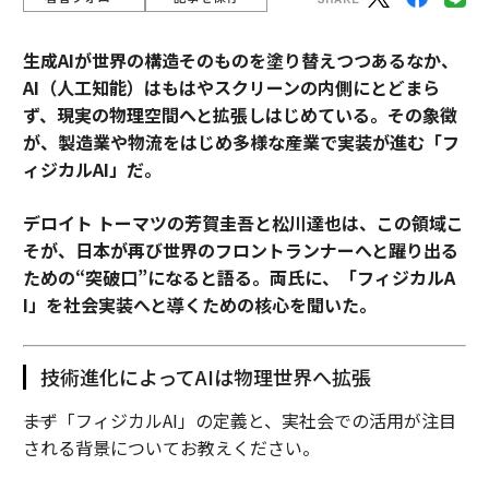
生成AIが世界の構造そのものを塗り替えつつあるなか、
AI（人工知能）はもはやスクリーンの内側にとどまら
ず、現実の物理空間へと拡張しはじめている。その象徴
が、製造業や物流をはじめ多様な産業で実装が進む「フ
ィジカルAI」だ。
デロイト トーマツの芳賀圭吾と松川達也は、この領域こ
そが、日本が再び世界のフロントランナーへと躍り出る
ための“突破口”になると語る。両氏に、「フィジカルA
I」を社会実装へと導くための核心を聞いた。
技術進化によってAIは物理世界へ拡張
――まず「フィジカルAI」の定義と、実社会での活用が注目
される背景についてお教えください。