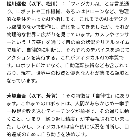
松川達也（以下、松川）
：「フィジカルAI」とは言葉通
り、ロボットや工作機械、あるいはドローンなど、物理
的な身体をもったAIを指します。これまでのAIはデジタ
ル空間のなかで動作し、進化をしてきましたが、それが
物理的な世界に広がりを見せています。カメラやセンサ
ーという「五感」を通じて目の前の状況をリアルタイム
で理解、自律的に判断し、それぞれのデバイスを通じて
アクションを実行する。これがフィジカルAIの本質で
す。ロボットだけでなく、自動運転技術なども含まれて
おり、現在、世界中の投資と優秀な人材が集まる領域と
なっています。
芳賀圭吾（以下、芳賀）
：その特徴は「自律性」にあり
ます。これまでのロボットは、人間があらかじめ一挙手
一投足を教え込むティーチングが前提で、その通りに動
くこと、つまり「繰り返し精度」が重要視されていまし
た。しかし、フィジカルAIは自律的に状況を判断し、目
的達成のために自ら動きを決めます。