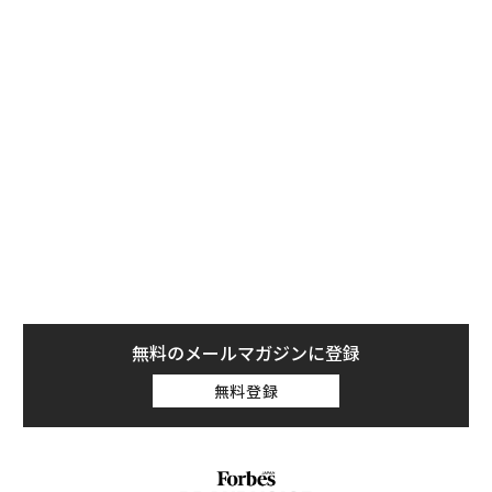
iOS 26シリーズの他のアップデートと同様、今回も2019
年以降に発売されたすべてのiPhoneが対象となる。つま
り、iPhone 11以降のモデルだ。第2世代および第3世代
のiPhone SEも含まれる。最新のiPhone 17eを含むiPho
ne 17シリーズ全機種、さらにiPhone Airも対応してい
る。
iOS 26.4のダウンロードとインストール方法
先週配信されたiOS 26.3.1（a）アップデートとは異な
り、今回はより一般的な手順でインストールできる。iP
honeの「設定」アプリを開き、「一般」から「ソフトウ
ェアアップデート」を選ぶ。ここに「ダウンロードして
インストール」が表示され、すぐにダウンロードが始ま
無料のメールマガジンに登録
る。筆者のiPhone 17 Pro Maxの場合ファイル容量3.09G
無料登録
Bと、やや大きめのアップデートだった。ダウンロード
とインストールにかかった時間は合計で20分未満だっ
た。