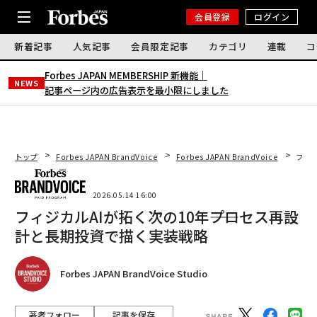
会員登録
ログイン
新着記事
人気記事
会員限定記事
カテゴリ
連載
コ
Forbes JAPAN MEMBERSHIP 新機能｜
NEWS
記事ページ内の広告表示を最小限にしました
トップ
Forbes JAPAN BrandVoice
Forbes JAPAN BrandVoice
フィジ
2026.05.14 16:00
フィジカルAIが拓く次の10年――プロセス再設
計と長期投資で描く実装戦略
Forbes JAPAN BrandVoice Studio
著者フォロー
記事を保存