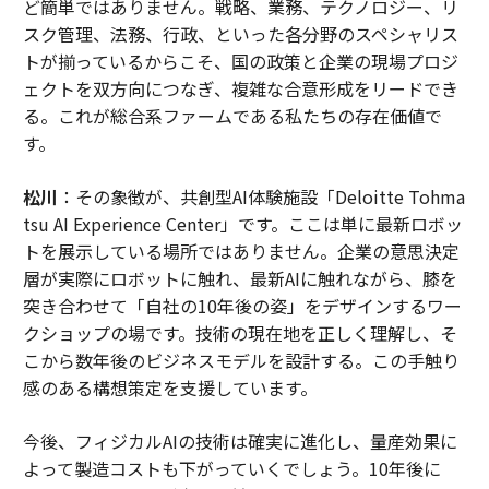
ど簡単ではありません。戦略、業務、テクノロジー、リ
スク管理、法務、行政、といった各分野のスペシャリス
トが揃っているからこそ、国の政策と企業の現場プロジ
ェクトを双方向につなぎ、複雑な合意形成をリードでき
る。これが総合系ファームである私たちの存在価値で
す。
松川
：その象徴が、共創型AI体験施設「Deloitte Tohma
tsu AI Experience Center」です。ここは単に最新ロボッ
トを展示している場所ではありません。企業の意思決定
層が実際にロボットに触れ、最新AIに触れながら、膝を
突き合わせて「自社の10年後の姿」をデザインするワー
クショップの場です。技術の現在地を正しく理解し、そ
こから数年後のビジネスモデルを設計する。この手触り
感のある構想策定を支援しています。
今後、フィジカルAIの技術は確実に進化し、量産効果に
よって製造コストも下がっていくでしょう。10年後に