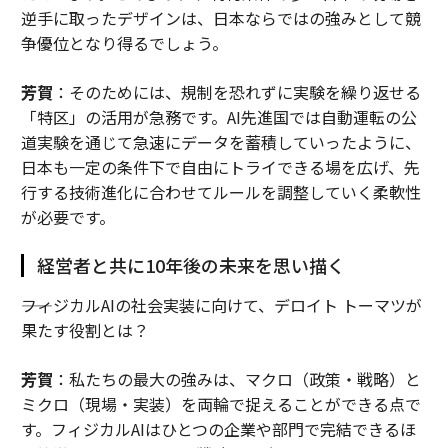
逆手に取ったデザインは、日本ならではの強みとして競
争優位となり得るでしょう。
芳賀
：そのためには、規制を恐れずに実験を繰り返せる
「特区」の活用が急務です。AI先進国では自動運転の公
道実験を通じて急速にデータを蓄積していったように、
日本も一定の条件下で自由にトライできる場を広げ、先
行する技術進化に合わせてルールを調整していく柔軟性
が必要です。
経営者と共に10年後の未来を思い描く
――フィジカルAIの社会実装に向けて、デロイト トーマツが
果たす役割とは？
芳賀
：私たちの最大の強みは、マクロ（政策・戦略）と
ミクロ（現場・実装）を両輪で捉えることができる点で
す。フィジカルAIはひとつの企業や部門で完結できるほ