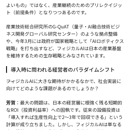
よいもの」ではなく、産業継続のためのプリレクイジッ
ト（前提条件）となりつつあるのです。
産業技術総合研究所のG-QuAT（量子・AI融合技術ビジ
ネス開発グローバル研究センター）のような拠点整備
や、今年3月には政府が国家戦略として「AIロボティクス
戦略」を打ち出すなど、フィジカルAIは日本の産業基盤
を維持するための生存戦略とみなされています。
導入時に問われる経営者のパラダイムシフト
――フィジカルAIに大きな期待がかかるなかで、社会実装に
向けてどのような課題があるのでしょうか？
芳賀
：最大の問題は、日本の経営層に根強く残る短期的
なROI（投資利益率）への固執です。従来の設備投資は
「導入すれば生産性向上で2〜3年で回収できる」という
計算が成り立ちました。しかし、フィジカルAIは単なる