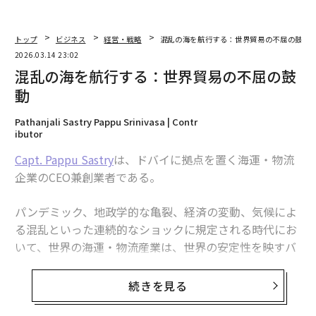
トップ
ビジネス
経営・戦略
混乱の海を航行する：世界貿易の不屈の鼓動
2026.03.14 23:02
混乱の海を航行する：世界貿易の不屈の鼓
動
Pathanjali Sastry Pappu Srinivasa | Contr
ibutor
Capt. Pappu Sastry
は、ドバイに拠点を置く海運・物流
企業のCEO兼創業者である。
パンデミック、地政学的な亀裂、経済の変動、気候によ
る混乱といった連続的なショックに規定される時代にお
いて、世界の海運・物流産業は、世界の安定性を映すバ
ロメーターであると同時に、その不可欠な循環システム
でもある。
続きを見る