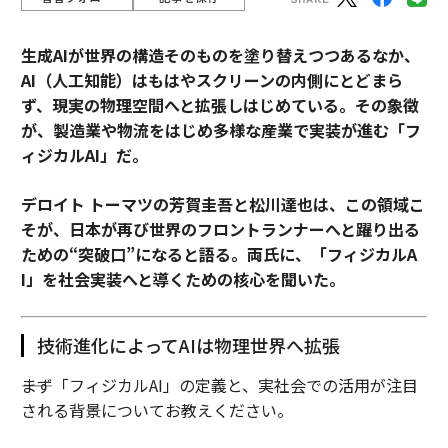
生成AIが世界の構造そのものを塗り替えつつあるなか、
AI（人工知能）はもはやスクリーンの内側にとどまら
ず、現実の物理空間へと拡張しはじめている。その象徴
が、製造業や物流をはじめ多様な産業で実装が進む「フ
ィジカルAI」だ。
デロイト トーマツの芳賀圭吾と松川達也は、この領域こ
そが、日本が再び世界のフロントランナーへと躍り出る
ための“突破口”になると語る。両氏に、「フィジカルA
I」を社会実装へと導くための核心を聞いた。
技術進化によってAIは物理世界へ拡張
――まず「フィジカルAI」の定義と、実社会での活用が注目
される背景についてお教えください。