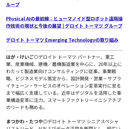
ループ
Physical AIの最前線：ヒューマノイド型ロボット遠隔操
作技術の現状と今後の展望 | デロイト トーマツ グループ
デロイト トーマツ Emerging Technologyの取り組み
はが・けいご
◎デロイト トーマツ パートナー。重工
業、産業機械、建機／農機製造業を中心に、20年以上に
わたって製造業向けコンサルティングに従事。事業戦
略、ビジネスモデル策定から、設計開発・営業・サプラ
イチェーン・サービスのオペレーション変革実行に至る
まで幅広く支援している。近年はデジタルを活用した事
業構造変革に注力。スマートファクトリーイニシアチブ
のリードも務める。
まつかわ・たつや
◎デロイト トーマツ シニアスペシャ
リストリード。AIおよびデータ活用を専門とし、幅広い