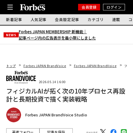
会員登録
ログイン
新着記事
人気記事
会員限定記事
カテゴリ
連載
コ
Forbes JAPAN MEMBERSHIP 新機能｜
NEWS
記事ページ内の広告表示を最小限にしました
トップ
Forbes JAPAN BrandVoice
Forbes JAPAN BrandVoice
フィジ
2026.05.14 16:00
フィジカルAIが拓く次の10年――プロセス再設
計と長期投資で描く実装戦略
Forbes JAPAN BrandVoice Studio
著者フォロー
記事を保存