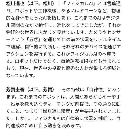
松川達也（以下、松川）
：「フィジカルAI」とは言葉通
り、ロボットや工作機械、あるいはドローンなど、物理
的な身体をもったAIを指します。これまでのAIはデジタ
ル空間のなかで動作し、進化をしてきましたが、それが
物理的な世界に広がりを見せています。カメラやセンサ
ーという「五感」を通じて目の前の状況をリアルタイム
で理解、自律的に判断し、それぞれのデバイスを通じて
アクションを実行する。これがフィジカルAIの本質で
す。ロボットだけでなく、自動運転技術なども含まれて
おり、現在、世界中の投資と優秀な人材が集まる領域と
なっています。
芳賀圭吾（以下、芳賀）
：その特徴は「自律性」にあり
ます。これまでのロボットは、人間があらかじめ一挙手
一投足を教え込むティーチングが前提で、その通りに動
くこと、つまり「繰り返し精度」が重要視されていまし
た。しかし、フィジカルAIは自律的に状況を判断し、目
的達成のために自ら動きを決めます。