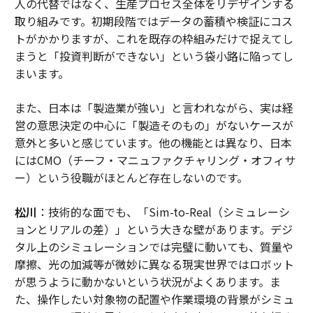
人の代替ではなく、生産プロセス全体をリデザインする
取り組みです。初期段階ではデータの蓄積や検証にコス
トがかかりますが、これを既存の枠組みだけで捉えてし
まうと「投資判断ができない」という袋小路に陥ってし
まいます。
また、日本は「製造業が強い」と言われながら、実は経
営の意思決定の中心に「製造そのもの」がないケースが
意外と多いと感じています。他の機能とは異なり、日本
にはCMO（チーフ・マニュファクチャリング・オフィサ
ー）という役職がほとんど存在しないのです。
松川
：技術的な面でも、「Sim-to-Real（シミュレーシ
ョンとリアルの差）」という大きな壁があります。デジ
タル上のシミュレーションでは完璧に動いても、質量や
摩擦、光の加減等が微妙に異なる現実世界ではロボット
が思うように動かないという状況がよくあります。ま
た、操作したい対象物の配置や作業環境の背景がシミュ