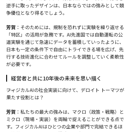
逆手に取ったデザインは、日本ならではの強みとして競
争優位となり得るでしょう。
芳賀
：そのためには、規制を恐れずに実験を繰り返せる
「特区」の活用が急務です。AI先進国では自動運転の公
道実験を通じて急速にデータを蓄積していったように、
日本も一定の条件下で自由にトライできる場を広げ、先
行する技術進化に合わせてルールを調整していく柔軟性
が必要です。
経営者と共に10年後の未来を思い描く
――フィジカルAIの社会実装に向けて、デロイト トーマツが
果たす役割とは？
芳賀
：私たちの最大の強みは、マクロ（政策・戦略）と
ミクロ（現場・実装）を両輪で捉えることができる点で
す。フィジカルAIはひとつの企業や部門で完結できるほ