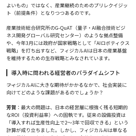
よいもの」ではなく、産業継続のためのプリレクイジッ
ト（前提条件）となりつつあるのです。
産業技術総合研究所のG-QuAT（量子・AI融合技術ビジ
ネス開発グローバル研究センター）のような拠点整備
や、今年3月には政府が国家戦略として「AIロボティクス
戦略」を打ち出すなど、フィジカルAIは日本の産業基盤
を維持するための生存戦略とみなされています。
導入時に問われる経営者のパラダイムシフト
――フィジカルAIに大きな期待がかかるなかで、社会実装に
向けてどのような課題があるのでしょうか？
芳賀
：最大の問題は、日本の経営層に根強く残る短期的
なROI（投資利益率）への固執です。従来の設備投資は
「導入すれば生産性向上で2〜3年で回収できる」という
計算が成り立ちました。しかし、フィジカルAIは単なる