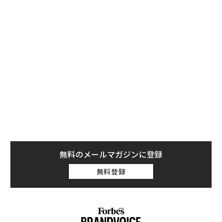
船舶、港湾、トラック、鉄道、航空機から成るこのネッ
トワークは、「世界的な騒乱」の震動に合わせ、絶えず
再調整を迫られている。だが不確実性のなかには、重要
な示唆がある。巨視的な出来事が航路を曲げ、コストを
押し上げることはあっても、商取引を動かす基本的なエ
ンジンを壊すことはめったにない。
コモディティの途切れない流れと、ニッチなオペレーシ
ョンがもたらす優位性は、この産業と世界経済が脆弱で
ある以上に強靭であることを示している。
世界的な騒乱の解剖
無料のメールマガジンに登録
現代のロジスティクスは、鋭い不均衡を管理する営みで
ある。とりわけ2022年以降の地政学環境は、その明確な
無料登録
ケーススタディを提供してきた。東欧や紅海で見られる
ように、戦争は即時的かつ多面的な衝撃をもたらす。
第一に、主要な輸送回廊が寸断される。領空閉鎖、水路