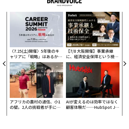
の機雷敷設、あるいは（船舶への
フーシ派の攻撃
のよう
な）攻撃の脅威は、劇的な迂回を強いる。アジア─欧州
内
の航路を喜望峰回りに変更すれば、航海距離は数千海里
グ
伸び、追加燃料を消費し、納期は数週間遅れ、結果とし
実
革
全
て船腹供給を市場から実質的に引き揚げることになる。
ク
た「
第二に、戦争は制裁体制を引き起こし、コンプライアン
〈7.25(土)開催〉5年後のキ
【7/8 大阪開催】事業承継
スという複雑な並行世界を生む。物流企業は、所有構
ャリアに「戦略」はあるか。
に、経済安全保障という視点
造、原産地、積み替え地点を精査するフォレンジック分
トップエグゼクティブのキャ
が加わるとき──経営者が問
リアに触れる1日│CAREER S
われる新たな判断軸
析者とならざるを得ず、各国の規制が入り組むパッチワ
UMMIT 2026
ークを進まねばならない。この法的迷宮は事務負担を増
大させ、高額なデューデリジェンスを必要とし、世界の
海運を「適合」と「非適合」の流れに分断する。
アフリカの農村の通信、小1
AIが変えるのは効率ではなく
第三に、そして広範な経済にとっておそらく最も重要な
の壁。2人の挑戦者が手にし
顧客体験だ──HubSpot Ja
のは、紛争がエネルギーと食料の不安を増幅させる点
た「次なる武器」
panが語る「Grow Better」
だ。穀物、肥料、炭化水素の主要生産国が戦争に巻き込
な組織のつくり方
まれると、世界の供給は引き締まる。これら生活必需品