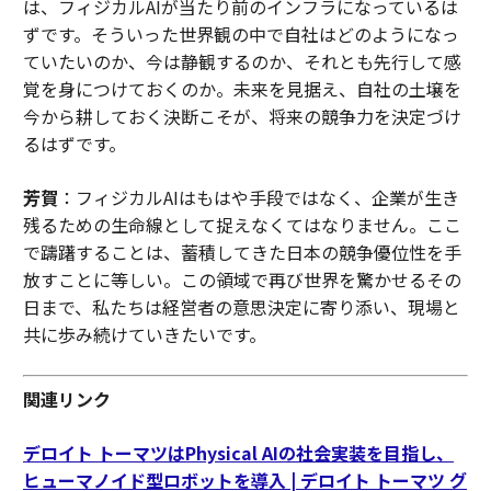
は、フィジカルAIが当たり前のインフラになっているは
ずです。そういった世界観の中で自社はどのようになっ
ていたいのか、今は静観するのか、それとも先行して感
覚を身につけておくのか。未来を見据え、自社の土壌を
今から耕しておく決断こそが、将来の競争力を決定づけ
るはずです。
芳賀
：フィジカルAIはもはや手段ではなく、企業が生き
残るための生命線として捉えなくてはなりません。ここ
で躊躇することは、蓄積してきた日本の競争優位性を手
放すことに等しい。この領域で再び世界を驚かせるその
日まで、私たちは経営者の意思決定に寄り添い、現場と
共に歩み続けていきたいです。
関連リンク
デロイト トーマツはPhysical AIの社会実装を目指し、
ヒューマノイド型ロボットを導入 | デロイト トーマツ グ