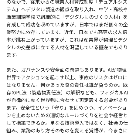
のなかで、従来からの職業人材育成制度「デュアルシス
テム」へデジタル製造の観点を取り入れ、中学・高校や
職業訓練学校で組織的に「デジタルものづくり人材」を
育成して成功を収めていますが、日本ではまだ個々の企
業努力に依存しています。近年、日本でも高専の求人倍
率が跳ね上がっていますが、これは産業界が物理とデジ
タルの交差点に立てる人材を渇望している証左でもあり
ます。
また、ガバナンスや安全面の問題もあります。AIが物理
世界でアクションを起こす以上、事故のリスクはゼロに
はなりません。何かあった際の責任は誰が負うのか。既
存のPL法（製造物責任法）の解釈なども、フィジカルAI
が自律的に動く世界観に合わせて再定義する必要があり
ます。安全性という「守り」を固めつつ、イノベーショ
ンを止めないための適切なルールづくりを社会や経営と
して構築できるか。単なる技術導入ではなく、社会の仕
組み、業務のあり方そのものを変える覚悟が、今まさに