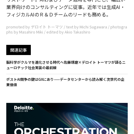
業界向けのコンサルティングに従事。近年では生成AI・
フィジカルAIのＲ＆Ｄチームのリードも務める。
promoted by デロイト トーマツ / text by Michi Sugawara / photogra
phs by Masahiro Miki / edited by Akio Takashiro
関連記事
脳科学がクルマを進化させる時代へ――佐藤琢磨×デロイト トーマツが語るニ
ューロテック社会実装の最前線
ポストAI競争の鍵はGXにあり——データセンターから読み解く次世代の企
業価値