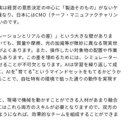
実は経営の意思決定の中心に「製造そのもの」がないケ
異なり、日本にはCMO（チーフ・マニュファクチャリン
いのです。
シミュレーションとリアルの差）」という大きな壁がありま
いても、質量や摩擦、光の加減等が微妙に異なる現実世
がよくあります。また、操作したい対象物の配置や作業
もあります。この差を埋めるためには、シミュレーター
せることが不可欠となります。AIは学習を繰り返して成
に、AIを"育てる"というマインドセットをもてるかどうか
げることで、自社特有の環境で狙った通りの動作を実現す
材と、現場で機械を動かすことができる人材があまり融合
うにはこれら両方のスキルが必要となりますので、双方の
ようになれば、効果的なチームを組成することができま