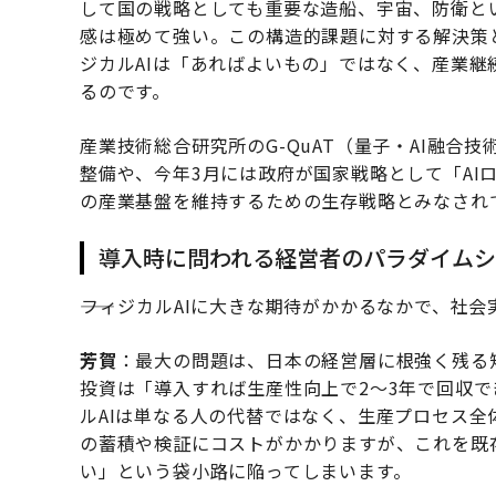
して国の戦略としても重要な造船、宇宙、防衛と
感は極めて強い。この構造的課題に対する解決策
ジカルAIは「あればよいもの」ではなく、産業
るのです。
産業技術総合研究所のG-QuAT（量子・AI融
整備や、今年3月には政府が国家戦略として「AI
の産業基盤を維持するための生存戦略とみなされ
導入時に問われる経営者のパラダイムシ
――フィジカルAIに大きな期待がかかるなかで、
芳賀
：最大の問題は、日本の経営層に根強く残る短
投資は「導入すれば生産性向上で2〜3年で回収
ルAIは単なる人の代替ではなく、生産プロセス
の蓄積や検証にコストがかかりますが、これを既
い」という袋小路に陥ってしまいます。