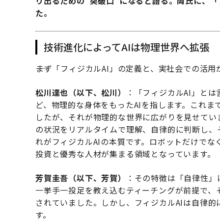
り出るための“突破口”になると語る。両氏に、「
た。
技術進化によってAIは物理世界へ拡張
――まず「フィジカルAI」の定義と、実社会での活
松川達也（以下、松川）
：「フィジカルAI」と
ど、物理的な身体をもったAIを指します。これま
したが、それが物理的な世界に広がりを見せてい
の状況をリアルタイムで理解、自律的に判断し、
れがフィジカルAIの本質です。ロボットだけで
投資と優秀な人材が集まる領域となっています。
芳賀圭吾（以下、芳賀）
：その特徴は「自律性」
一挙手一投足を教え込むティーチングが前提で、
されていました。しかし、フィジカルAIは自律
す。