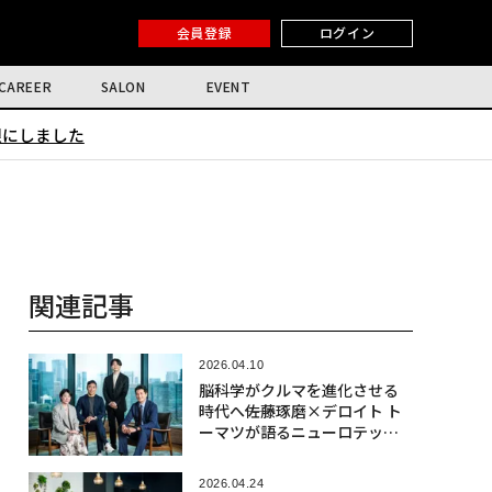
会員登録
ログイン
CAREER
SALON
EVENT
限にしました
関連記事
2026.04.10
脳科学がクルマを進化させる
時代へ――佐藤琢磨×デロイト ト
ーマツが語るニューロテック
社会実装の最前線
2026.04.24