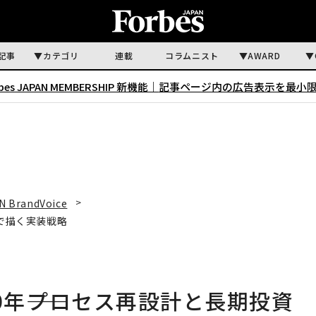
記事
カテゴリ
連載
コラムニスト
AWARD
rbes JAPAN MEMBERSHIP 新機能｜
記事ページ内の広告表示を最小
N BrandVoice
資で描く実装戦略
0年――プロセス再設計と長期投資