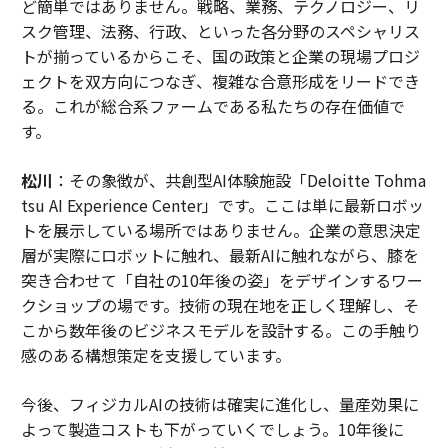
ど簡単ではありません。戦略、業務、テクノロジー、リ
スク管理、法務、行政、といった各分野のスペシャリス
トが揃っているからこそ、国の政策と企業の現場プロジ
ェクトを双方向につなぎ、複雑な合意形成をリードでき
る。これが総合系ファームである私たちの存在価値で
す。
松川
：その象徴が、共創型AI体験施設「Deloitte Tohma
tsu AI Experience Center」です。ここは単に最新ロボッ
トを展示している場所ではありません。企業の意思決定
層が実際にロボットに触れ、最新AIに触れながら、膝を
突き合わせて「自社の10年後の姿」をデザインするワー
クショップの場です。技術の現在地を正しく理解し、そ
こから数年後のビジネスモデルを設計する。この手触り
感のある構想策定を支援しています。
今後、フィジカルAIの技術は確実に進化し、量産効果に
よって製造コストも下がっていくでしょう。10年後に