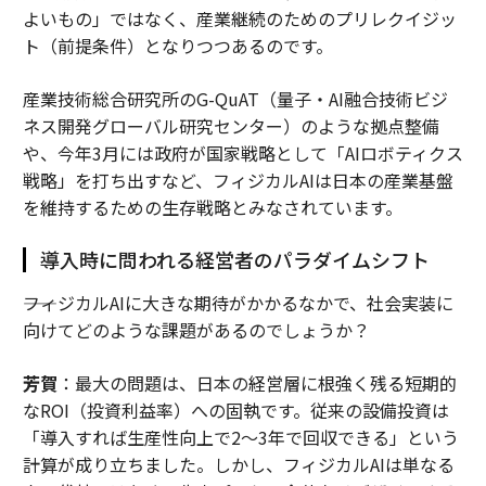
よいもの」ではなく、産業継続のためのプリレクイジッ
ト（前提条件）となりつつあるのです。
産業技術総合研究所のG-QuAT（量子・AI融合技術ビジ
ネス開発グローバル研究センター）のような拠点整備
や、今年3月には政府が国家戦略として「AIロボティクス
戦略」を打ち出すなど、フィジカルAIは日本の産業基盤
を維持するための生存戦略とみなされています。
導入時に問われる経営者のパラダイムシフト
――フィジカルAIに大きな期待がかかるなかで、社会実装に
向けてどのような課題があるのでしょうか？
芳賀
：最大の問題は、日本の経営層に根強く残る短期的
なROI（投資利益率）への固執です。従来の設備投資は
「導入すれば生産性向上で2〜3年で回収できる」という
計算が成り立ちました。しかし、フィジカルAIは単なる