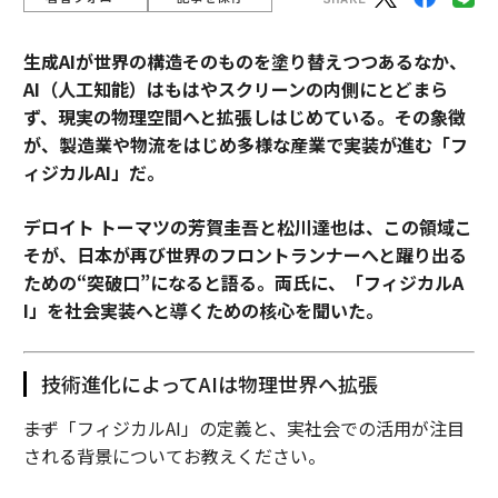
生成AIが世界の構造そのものを塗り替えつつあるなか、
AI（人工知能）はもはやスクリーンの内側にとどまら
ず、現実の物理空間へと拡張しはじめている。その象徴
が、製造業や物流をはじめ多様な産業で実装が進む「フ
ィジカルAI」だ。
デロイト トーマツの芳賀圭吾と松川達也は、この領域こ
そが、日本が再び世界のフロントランナーへと躍り出る
ための“突破口”になると語る。両氏に、「フィジカルA
I」を社会実装へと導くための核心を聞いた。
技術進化によってAIは物理世界へ拡張
――まず「フィジカルAI」の定義と、実社会での活用が注目
される背景についてお教えください。