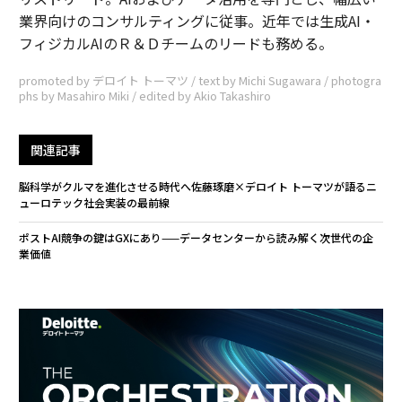
業界向けのコンサルティングに従事。近年では生成AI・
フィジカルAIのＲ＆Ｄチームのリードも務める。
promoted by デロイト トーマツ / text by Michi Sugawara / photogra
phs by Masahiro Miki / edited by Akio Takashiro
関連記事
脳科学がクルマを進化させる時代へ――佐藤琢磨×デロイト トーマツが語るニ
ューロテック社会実装の最前線
ポストAI競争の鍵はGXにあり——データセンターから読み解く次世代の企
業価値