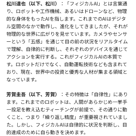
松川達也（以下、松川）
：「フィジカルAI」とは言葉通
り、ロボットや工作機械、あるいはドローンなど、物理
的な身体をもったAIを指します。これまでのAIはデジタ
ル空間のなかで動作し、進化をしてきましたが、それが
物理的な世界に広がりを見せています。カメラやセンサ
ーという「五感」を通じて目の前の状況をリアルタイム
で理解、自律的に判断し、それぞれのデバイスを通じて
アクションを実行する。これがフィジカルAIの本質で
す。ロボットだけでなく、自動運転技術なども含まれて
おり、現在、世界中の投資と優秀な人材が集まる領域と
なっています。
芳賀圭吾（以下、芳賀）
：その特徴は「自律性」にあり
ます。これまでのロボットは、人間があらかじめ一挙手
一投足を教え込むティーチングが前提で、その通りに動
くこと、つまり「繰り返し精度」が重要視されていまし
た。しかし、フィジカルAIは自律的に状況を判断し、目
的達成のために自ら動きを決めます。