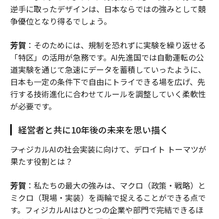
逆手に取ったデザインは、日本ならではの強みとして競
争優位となり得るでしょう。
芳賀
：そのためには、規制を恐れずに実験を繰り返せる
「特区」の活用が急務です。AI先進国では自動運転の公
道実験を通じて急速にデータを蓄積していったように、
日本も一定の条件下で自由にトライできる場を広げ、先
行する技術進化に合わせてルールを調整していく柔軟性
が必要です。
経営者と共に10年後の未来を思い描く
――フィジカルAIの社会実装に向けて、デロイト トーマツが
果たす役割とは？
芳賀
：私たちの最大の強みは、マクロ（政策・戦略）と
ミクロ（現場・実装）を両輪で捉えることができる点で
す。フィジカルAIはひとつの企業や部門で完結できるほ