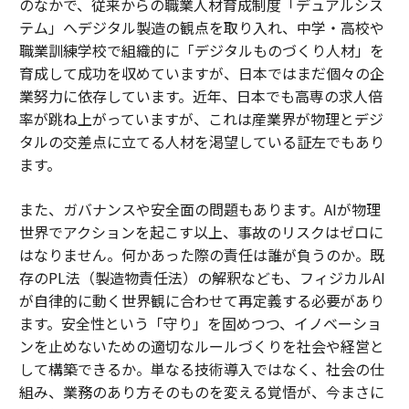
のなかで、従来からの職業人材育成制度「デュアルシス
テム」へデジタル製造の観点を取り入れ、中学・高校や
職業訓練学校で組織的に「デジタルものづくり人材」を
育成して成功を収めていますが、日本ではまだ個々の企
業努力に依存しています。近年、日本でも高専の求人倍
率が跳ね上がっていますが、これは産業界が物理とデジ
タルの交差点に立てる人材を渇望している証左でもあり
ます。
また、ガバナンスや安全面の問題もあります。AIが物理
世界でアクションを起こす以上、事故のリスクはゼロに
はなりません。何かあった際の責任は誰が負うのか。既
存のPL法（製造物責任法）の解釈なども、フィジカルAI
が自律的に動く世界観に合わせて再定義する必要があり
ます。安全性という「守り」を固めつつ、イノベーショ
ンを止めないための適切なルールづくりを社会や経営と
して構築できるか。単なる技術導入ではなく、社会の仕
組み、業務のあり方そのものを変える覚悟が、今まさに