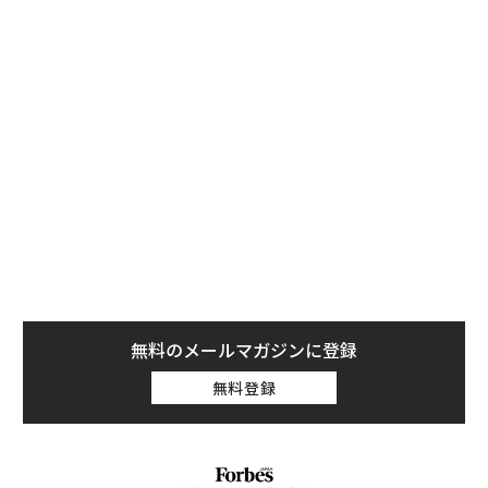
テクノロジー株比率の高いナスダック総合指数は2.5%下
落、ダウ工業株30種平均は650ポイント（1.35%）下
落、S&P500種株価指数は木曜日午後の時点で1.6%下落
した。
その結果、フォーブスの推計によると、世界の富豪たち
の純資産は急落し、テスラのイーロン・マスク（171億
ドル/ 約2兆6400億円減）とオラクルのラリー・エリソ
ン（125億ドル/ 約1兆9300億円減）が最も大きな損失を
被った。
フォーブス・リアルタイム長者番付によると、世界で次
に裕福な7人もそれぞれ数十億ドルを失い、トップ9人は
無料のメールマガジンに登録
米国東部時間午後2時の時点で合計586億ドル（約9兆65
0億円）を失った。
無料登録
ダウとS&P500の構成銘柄であるウォルト・ディズニー
は、収益予想を下回ったものの、利益はアナリスト予想