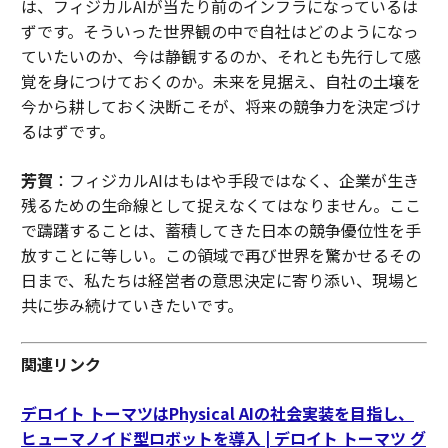
は、フィジカルAIが当たり前のインフラになっているは
ずです。そういった世界観の中で自社はどのようになっ
ていたいのか、今は静観するのか、それとも先行して感
覚を身につけておくのか。未来を見据え、自社の土壌を
今から耕しておく決断こそが、将来の競争力を決定づけ
るはずです。
芳賀
：フィジカルAIはもはや手段ではなく、企業が生き
残るための生命線として捉えなくてはなりません。ここ
で躊躇することは、蓄積してきた日本の競争優位性を手
放すことに等しい。この領域で再び世界を驚かせるその
日まで、私たちは経営者の意思決定に寄り添い、現場と
共に歩み続けていきたいです。
関連リンク
デロイト トーマツはPhysical AIの社会実装を目指し、
ヒューマノイド型ロボットを導入 | デロイト トーマツ グ