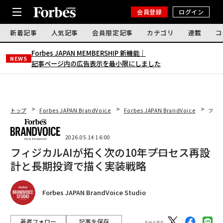
会員登録
ログイン
新着記事
人気記事
会員限定記事
カテゴリ
連載
コ
Forbes JAPAN MEMBERSHIP 新機能｜
NEWS
記事ページ内の広告表示を最小限にしました
トップ
Forbes JAPAN BrandVoice
Forbes JAPAN BrandVoice
フィジ
2026.05.14 16:00
フィジカルAIが拓く次の10年――プロセス再設
計と長期投資で描く実装戦略
Forbes JAPAN BrandVoice Studio
著者フォロー
記事を保存