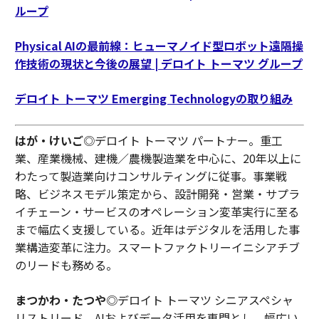
ループ
Physical AIの最前線：ヒューマノイド型ロボット遠隔操
作技術の現状と今後の展望 | デロイト トーマツ グループ
デロイト トーマツ Emerging Technologyの取り組み
はが・けいご
◎デロイト トーマツ パートナー。重工
業、産業機械、建機／農機製造業を中心に、20年以上に
わたって製造業向けコンサルティングに従事。事業戦
略、ビジネスモデル策定から、設計開発・営業・サプラ
イチェーン・サービスのオペレーション変革実行に至る
まで幅広く支援している。近年はデジタルを活用した事
業構造変革に注力。スマートファクトリーイニシアチブ
のリードも務める。
まつかわ・たつや
◎デロイト トーマツ シニアスペシャ
リストリード。AIおよびデータ活用を専門とし、幅広い