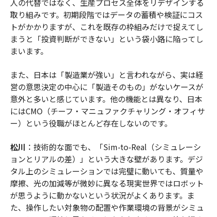
人の代替ではなく、生産プロセス全体をリデザインする
取り組みです。初期段階ではデータの蓄積や検証にコス
トがかかりますが、これを既存の枠組みだけで捉えてし
まうと「投資判断ができない」という袋小路に陥ってし
まいます。
また、日本は「製造業が強い」と言われながら、実は経
営の意思決定の中心に「製造そのもの」がないケースが
意外と多いと感じています。他の機能とは異なり、日本
にはCMO（チーフ・マニュファクチャリング・オフィサ
ー）という役職がほとんど存在しないのです。
松川
：技術的な面でも、「Sim-to-Real（シミュレーシ
ョンとリアルの差）」という大きな壁があります。デジ
タル上のシミュレーションでは完璧に動いても、質量や
摩擦、光の加減等が微妙に異なる現実世界ではロボット
が思うように動かないという状況がよくあります。ま
た、操作したい対象物の配置や作業環境の背景がシミュ