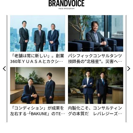
を上回り、同社のケーブルチャンネル配信をめぐってYo
uTube TVとの長期化する可能性のある争いについて警
告した後、木曜日の最大の敗者の一つとなった。
義す
〜
むス
織
木曜日午後2時30分直後の時点で、ディズニーは約8%下
う
落し、Shopify、テスラ、パランティア・テクノロジーズ
“
T
オ
はいずれも6%以上下落した。
ジ
対照的に
「老舗は常に新しい」。創業
パシフィックコンサルタンツ
360年ＹＵＡＳＡとカクシン
技師長の"北極星"。災害への
バークシャー・ハサウェイの退任予定であるCEOのウォ
CEO田尻望が語る、AIを超え
無力感を乗り越え見つけた、
ーレン・バフェット氏（95歳）は、木曜日午後の時点で
る人の価値
防災一筋20年の答え
24億ドル（約3710億円）資産を増やし、推定純資産額が
再び1500億ドル（約23兆1800億円）の大台を超えた。
バフェット氏は、木曜日に資産価値が上昇した世界の富
豪トップ10の中で唯一の人物だった。
「コンディション」が成果を
内製化こそ、コンサルティン
左右する――「BAKUNE」のTEN
グの本質だ レバレジーズが
重要な背景
TIALが支える「挑戦者の明
実践する、次世代ファームの
日」
全貌
過去最長の43日間続いた政府機関閉鎖が水曜日遅くに終