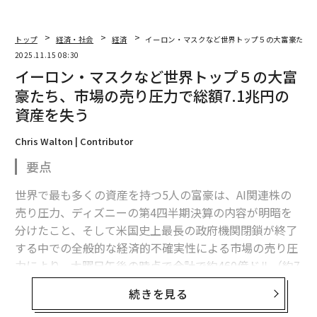
トップ
経済・社会
経済
イーロン・マスクなど世界トップ５の大富豪たち、
2025.11.15 08:30
イーロン・マスクなど世界トップ５の大富
豪たち、市場の売り圧力で総額7.1兆円の
資産を失う
Chris Walton | Contributor
要点
世界で最も多くの資産を持つ5人の富豪は、AI関連株の
売り圧力、ディズニーの第4四半期決算の内容が明暗を
分けたこと、そして米国史上最長の政府機関閉鎖が終了
する中での全般的な経済的不確実性による市場の売り圧
力により、木曜日午後の時点で合計で約460億ドル（約7
兆1100億円）の資産価値を失った。
続きを見る
重要ポイント