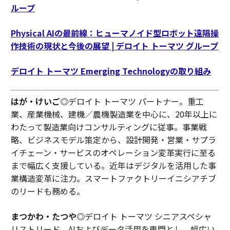
ループ
Physical AIの最前線：ヒューマノイド型ロボット遠隔操
作技術の現状と今後の展望 | デロイト トーマツ グループ
デロイト トーマツ Emerging Technologyの取り組み
はが・けいご
◎デロイト トーマツ パートナー。重工
業、産業機械、建機／農機製造業を中心に、20年以上に
わたって製造業向けコンサルティングに従事。事業戦
略、ビジネスモデル策定から、設計開発・営業・サプラ
イチェーン・サービスのオペレーション変革実行に至る
まで幅広く支援している。近年はデジタルを活用した事
業構造変革に注力。スマートファクトリーイニシアチブ
のリードも務める。
まつかわ・たつや
◎デロイト トーマツ シニアスペシャ
リストリード。AIおよびデータ活用を専門とし、幅広い