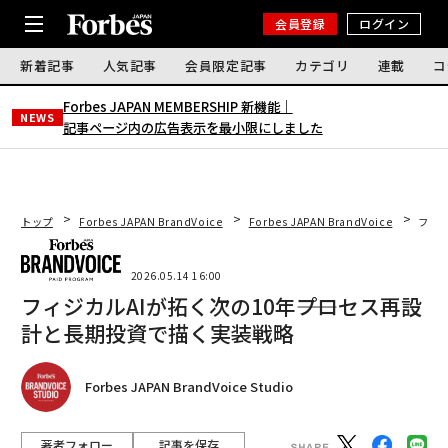
会員登録
ログイン
新着記事
人気記事
会員限定記事
カテゴリ
連載
コ
Forbes JAPAN MEMBERSHIP 新機能｜
NEWS
記事ページ内の広告表示を最小限にしました
トップ
Forbes JAPAN BrandVoice
Forbes JAPAN BrandVoice
フィジ
2026.05.14 16:00
フィジカルAIが拓く次の10年――プロセス再設
計と長期投資で描く実装戦略
Forbes JAPAN BrandVoice Studio
著者フォロー
記事を保存