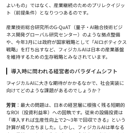
よいもの」ではなく、産業継続のためのプリレクイジッ
ト（前提条件）となりつつあるのです。
産業技術総合研究所のG-QuAT（量子・AI融合技術ビジ
ネス開発グローバル研究センター）のような拠点整備
や、今年3月には政府が国家戦略として「AIロボティクス
戦略」を打ち出すなど、フィジカルAIは日本の産業基盤
を維持するための生存戦略とみなされています。
導入時に問われる経営者のパラダイムシフト
――フィジカルAIに大きな期待がかかるなかで、社会実装に
向けてどのような課題があるのでしょうか？
芳賀
：最大の問題は、日本の経営層に根強く残る短期的
なROI（投資利益率）への固執です。従来の設備投資は
「導入すれば生産性向上で2〜3年で回収できる」という
計算が成り立ちました。しかし、フィジカルAIは単なる