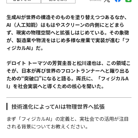
生成AIが世界の構造そのものを塗り替えつつあるなか、
AI（人工知能）はもはやスクリーンの内側にとどまら
ず、現実の物理空間へと拡張しはじめている。その象徴
が、製造業や物流をはじめ多様な産業で実装が進む「フ
ィジカルAI」だ。
デロイト トーマツの芳賀圭吾と松川達也は、この領域こ
そが、日本が再び世界のフロントランナーへと躍り出る
ための“突破口”になると語る。両氏に、「フィジカルA
I」を社会実装へと導くための核心を聞いた。
技術進化によってAIは物理世界へ拡張
――まず「フィジカルAI」の定義と、実社会での活用が注目
される背景についてお教えください。