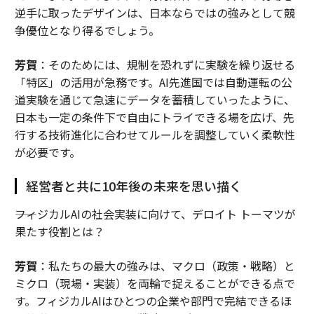
逆手に取ったデザインは、日本ならではの強みとして競
争優位となり得るでしょう。
芳賀
：そのためには、規制を恐れずに実験を繰り返せる
「特区」の活用が急務です。AI先進国では自動運転の公
道実験を通じて急速にデータを蓄積していったように、
日本も一定の条件下で自由にトライできる場を広げ、先
行する技術進化に合わせてルールを調整していく柔軟性
が必要です。
経営者と共に10年後の未来を思い描く
――フィジカルAIの社会実装に向けて、デロイト トーマツが
果たす役割とは？
芳賀
：私たちの最大の強みは、マクロ（政策・戦略）と
ミクロ（現場・実装）を両輪で捉えることができる点で
す。フィジカルAIはひとつの企業や部門で完結できるほ