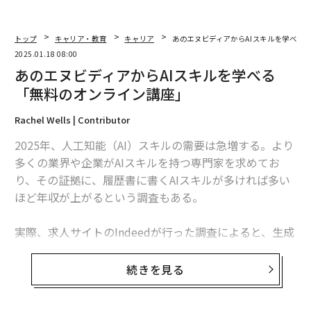
トップ
キャリア・教育
キャリア
あのエヌビディアからAIスキルを学べる
2025.01.18 08:00
あのエヌビディアからAIスキルを学べる
「無料のオンライン講座」
Rachel Wells | Contributor
2025年、人工知能（AI）スキルの需要は急増する。より
多くの業界や企業がAIスキルを持つ専門家を求めてお
り、その証拠に、履歴書に書くAIスキルが多ければ多い
ほど年収が上がるという調査もある。
実際、求人サイトのIndeedが行った調査によると、生成
AIのスキルがあれば、年収が最大47％もアップするとい
う。AIスキルを身につければ、あなたの職務や業界にと
続きを見る
って画期的なAIのワークフローやプロセスを構築し、よ
り革新的でクリエイティブなアイデアを生み出し、生産