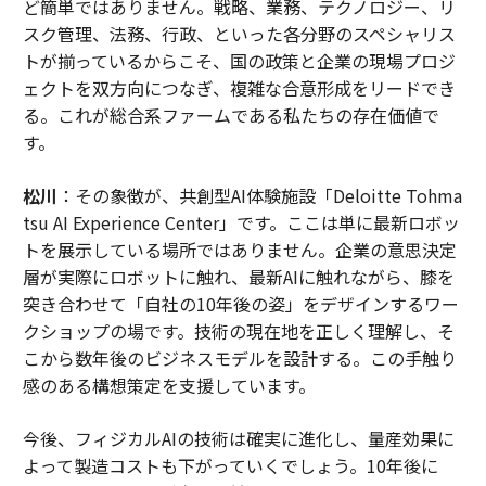
ど簡単ではありません。戦略、業務、テクノロジー、リ
スク管理、法務、行政、といった各分野のスペシャリス
トが揃っているからこそ、国の政策と企業の現場プロジ
ェクトを双方向につなぎ、複雑な合意形成をリードでき
る。これが総合系ファームである私たちの存在価値で
す。
松川
：その象徴が、共創型AI体験施設「Deloitte Tohma
tsu AI Experience Center」です。ここは単に最新ロボッ
トを展示している場所ではありません。企業の意思決定
層が実際にロボットに触れ、最新AIに触れながら、膝を
突き合わせて「自社の10年後の姿」をデザインするワー
クショップの場です。技術の現在地を正しく理解し、そ
こから数年後のビジネスモデルを設計する。この手触り
感のある構想策定を支援しています。
今後、フィジカルAIの技術は確実に進化し、量産効果に
よって製造コストも下がっていくでしょう。10年後に