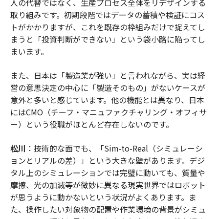
人の代替ではなく、生産プロセス全体をリデザインする
取り組みです。初期段階ではデータの蓄積や検証にコス
トがかかりますが、これを既存の枠組みだけで捉えてし
まうと「投資判断ができない」という袋小路に陥ってし
まいます。
また、日本は「製造業が強い」と言われながら、実は経
営の意思決定の中心に「製造そのもの」がないケースが
意外と多いと感じています。他の機能とは異なり、日本
にはCMO（チーフ・マニュファクチャリング・オフィサ
ー）という役職がほとんど存在しないのです。
松川
：技術的な面でも、「Sim-to-Real（シミュレーシ
ョンとリアルの差）」という大きな壁があります。デジ
タル上のシミュレーションでは完璧に動いても、質量や
摩擦、光の加減等が微妙に異なる現実世界ではロボット
が思うように動かないという状況がよくあります。ま
た、操作したい対象物の配置や作業環境の背景がシミュ