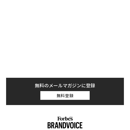
性を高めながらコストを削減することができる。
マイクロソフトの年次報告書「Work Trend Index 202
4」によれば、多くの企業はAI人材を貴重な資産と捉えて
おり、経験は豊かだがAIスキルを持たない人を採用する
よりも、たとえ実務経験が浅くてもAIスキルを持つ人材
を採用したいと考えている。
無料のメールマガジンに登録
無料登録