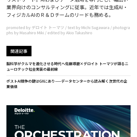
業界向けのコンサルティングに従事。近年では生成AI・
フィジカルAIのＲ＆Ｄチームのリードも務める。
promoted by デロイト トーマツ / text by Michi Sugawara / photogra
phs by Masahiro Miki / edited by Akio Takashiro
関連記事
脳科学がクルマを進化させる時代へ――佐藤琢磨×デロイト トーマツが語るニ
ューロテック社会実装の最前線
ポストAI競争の鍵はGXにあり——データセンターから読み解く次世代の企
業価値