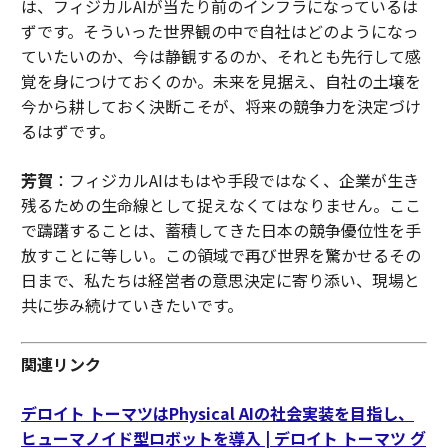
は、フィジカルAIが当たり前のインフラになっているは
ずです。そういった世界観の中で自社はどのようになっ
ていたいのか、今は静観するのか、それとも先行して感
覚を身につけておくのか。未来を見据え、自社の土壌を
今から耕しておく決断こそが、将来の競争力を決定づけ
るはずです。
芳賀
：フィジカルAIはもはや手段ではなく、企業が生き
残るための生命線として捉えなくてはなりません。ここ
で躊躇することは、蓄積してきた日本の競争優位性を手
放すことに等しい。この領域で再び世界を驚かせるその
日まで、私たちは経営者の意思決定に寄り添い、現場と
共に歩み続けていきたいです。
関連リンク
デロイト トーマツはPhysical AIの社会実装を目指し、
ヒューマノイド型ロボットを導入 | デロイト トーマツ グ