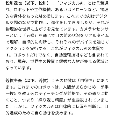
松川達也（以下、松川）
：「フィジカルAI」とは言葉通
り、ロボットや工作機械、あるいはドローンなど、物理
的な身体をもったAIを指します。これまでのAIはデジタ
ル空間のなかで動作し、進化をしてきましたが、それが
物理的な世界に広がりを見せています。カメラやセンサ
ーという「五感」を通じて目の前の状況をリアルタイム
で理解、自律的に判断し、それぞれのデバイスを通じて
アクションを実行する。これがフィジカルAIの本質で
す。ロボットだけでなく、自動運転技術なども含まれて
おり、現在、世界中の投資と優秀な人材が集まる領域と
なっています。
芳賀圭吾（以下、芳賀）
：その特徴は「自律性」にあり
ます。これまでのロボットは、人間があらかじめ一挙手
一投足を教え込むティーチングが前提で、その通りに動
くこと、つまり「繰り返し精度」が重要視されていまし
た。しかし、フィジカルAIは自律的に状況を判断し、目
的達成のために自ら動きを決めます。