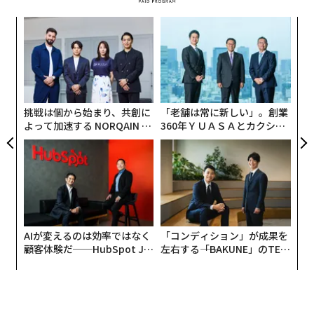
「
─
ら
目
の
ン
挑戦は個から始まり、共創に
「老舗は常に新しい」。創業
よって加速する NORQAIN JA
360年ＹＵＡＳＡとカクシン
PAN 特別座談会
CEO田尻望が語る、AIを超え
る人の価値
AIが変えるのは効率ではなく
「コンディション」が成果を
顧客体験だ──HubSpot Ja
左右する――「BAKUNE」のTEN
翻訳＝江津拓哉
panが語る「Grow Better」
TIALが支える「挑戦者の明
な組織のつくり方
日」
2026年9月号発売中