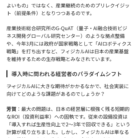
よいもの」ではなく、産業継続のためのプリレクイジッ
ト（前提条件）となりつつあるのです。
産業技術総合研究所のG-QuAT（量子・AI融合技術ビジ
ネス開発グローバル研究センター）のような拠点整備
や、今年3月には政府が国家戦略として「AIロボティクス
戦略」を打ち出すなど、フィジカルAIは日本の産業基盤
を維持するための生存戦略とみなされています。
導入時に問われる経営者のパラダイムシフト
――フィジカルAIに大きな期待がかかるなかで、社会実装に
向けてどのような課題があるのでしょうか？
芳賀
：最大の問題は、日本の経営層に根強く残る短期的
なROI（投資利益率）への固執です。従来の設備投資は
「導入すれば生産性向上で2〜3年で回収できる」という
計算が成り立ちました。しかし、フィジカルAIは単なる