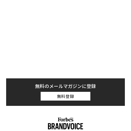
ユンチュアンは5歳のパンダで、母親のジェンジェンは2
007年にサンディエゴ動物園で生まれていた。動物園に
よればユンチュアンは「穏やかで優しく、愛される性
格」で、シンバオは「優しく機知に富んだ内向的な」性
格で、もうすぐ4歳になるという。
無料のメールマガジンに登録
無料登録