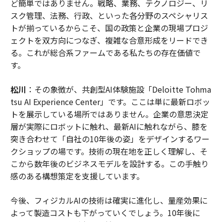
ど簡単ではありません。戦略、業務、テクノロジー、リ
スク管理、法務、行政、といった各分野のスペシャリス
トが揃っているからこそ、国の政策と企業の現場プロジ
ェクトを双方向につなぎ、複雑な合意形成をリードでき
る。これが総合系ファームである私たちの存在価値で
す。
松川
：その象徴が、共創型AI体験施設「Deloitte Tohma
tsu AI Experience Center」です。ここは単に最新ロボッ
トを展示している場所ではありません。企業の意思決定
層が実際にロボットに触れ、最新AIに触れながら、膝を
突き合わせて「自社の10年後の姿」をデザインするワー
クショップの場です。技術の現在地を正しく理解し、そ
こから数年後のビジネスモデルを設計する。この手触り
感のある構想策定を支援しています。
今後、フィジカルAIの技術は確実に進化し、量産効果に
よって製造コストも下がっていくでしょう。10年後に