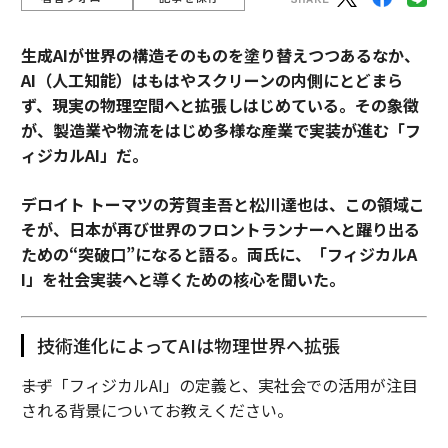
生成AIが世界の構造そのものを塗り替えつつあるなか、
AI（人工知能）はもはやスクリーンの内側にとどまら
ず、現実の物理空間へと拡張しはじめている。その象徴
が、製造業や物流をはじめ多様な産業で実装が進む「フ
ィジカルAI」だ。
デロイト トーマツの芳賀圭吾と松川達也は、この領域こ
そが、日本が再び世界のフロントランナーへと躍り出る
ための“突破口”になると語る。両氏に、「フィジカルA
I」を社会実装へと導くための核心を聞いた。
技術進化によってAIは物理世界へ拡張
――まず「フィジカルAI」の定義と、実社会での活用が注目
される背景についてお教えください。