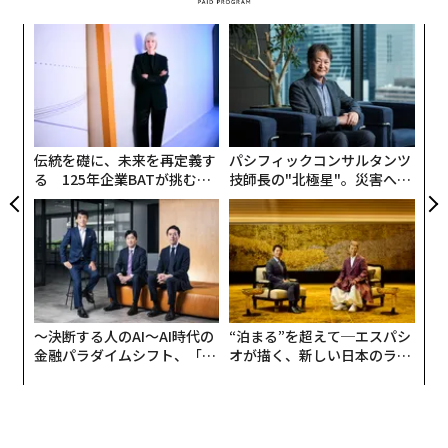
年後
「
サイ
3
C
革
る
ク
た「
伝統を礎に、未来を再定義す
パシフィックコンサルタンツ
る 125年企業BATが挑むス
技師長の"北極星"。災害への
モークレスな未来
無力感を乗り越え見つけた、
防災一筋20年の答え
編集＝上田裕資
〜決断する人のAI〜AI時代の
“泊まる”を超えて─エスパシ
金融パラダイムシフト、「超
オが描く、新しい日本のラグ
個別化」の核心 【MUFG×ウ
ジュアリー（中編）
2026年9月号発売中
ェルスナビ×PwC】