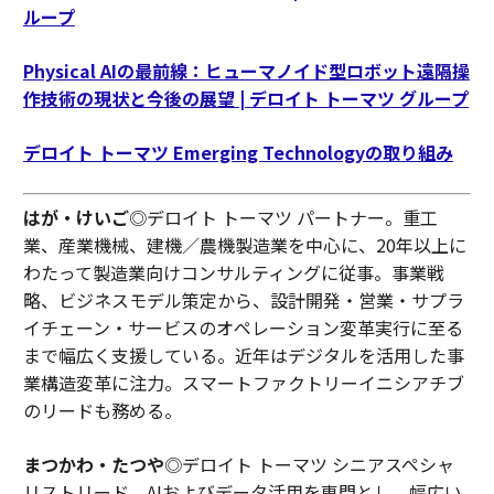
ループ
Physical AIの最前線：ヒューマノイド型ロボット遠隔操
作技術の現状と今後の展望 | デロイト トーマツ グループ
デロイト トーマツ Emerging Technologyの取り組み
はが・けいご
◎デロイト トーマツ パートナー。重工
業、産業機械、建機／農機製造業を中心に、20年以上に
わたって製造業向けコンサルティングに従事。事業戦
略、ビジネスモデル策定から、設計開発・営業・サプラ
イチェーン・サービスのオペレーション変革実行に至る
まで幅広く支援している。近年はデジタルを活用した事
業構造変革に注力。スマートファクトリーイニシアチブ
のリードも務める。
まつかわ・たつや
◎デロイト トーマツ シニアスペシャ
リストリード。AIおよびデータ活用を専門とし、幅広い