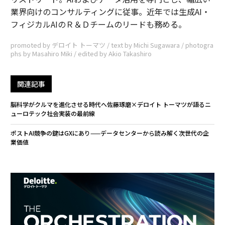
業界向けのコンサルティングに従事。近年では生成AI・
フィジカルAIのＲ＆Ｄチームのリードも務める。
promoted by デロイト トーマツ / text by Michi Sugawara / photogra
phs by Masahiro Miki / edited by Akio Takashiro
関連記事
脳科学がクルマを進化させる時代へ――佐藤琢磨×デロイト トーマツが語るニ
ューロテック社会実装の最前線
ポストAI競争の鍵はGXにあり——データセンターから読み解く次世代の企
業価値