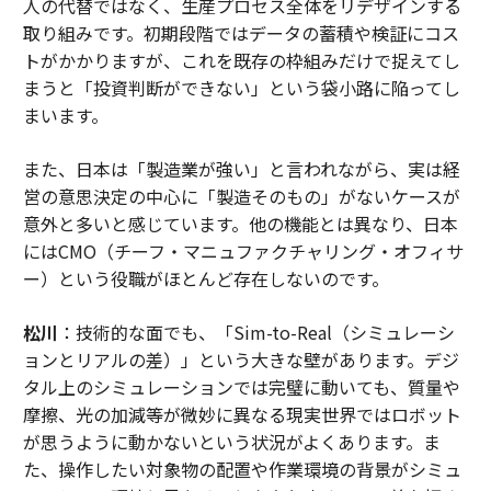
人の代替ではなく、生産プロセス全体をリデザインする
取り組みです。初期段階ではデータの蓄積や検証にコス
トがかかりますが、これを既存の枠組みだけで捉えてし
まうと「投資判断ができない」という袋小路に陥ってし
まいます。
また、日本は「製造業が強い」と言われながら、実は経
営の意思決定の中心に「製造そのもの」がないケースが
意外と多いと感じています。他の機能とは異なり、日本
にはCMO（チーフ・マニュファクチャリング・オフィサ
ー）という役職がほとんど存在しないのです。
松川
：技術的な面でも、「Sim-to-Real（シミュレーシ
ョンとリアルの差）」という大きな壁があります。デジ
タル上のシミュレーションでは完璧に動いても、質量や
摩擦、光の加減等が微妙に異なる現実世界ではロボット
が思うように動かないという状況がよくあります。ま
た、操作したい対象物の配置や作業環境の背景がシミュ