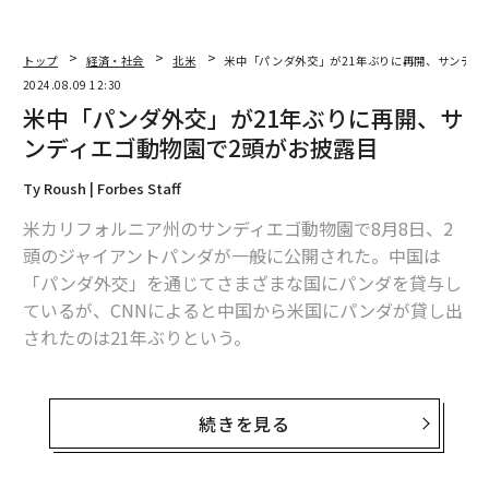
トップ
経済・社会
北米
米中「パンダ外交」が21年ぶりに再開、サンディ
2024.08.09 12:30
米中「パンダ外交」が21年ぶりに再開、サ
ンディエゴ動物園で2頭がお披露目
Ty Roush | Forbes Staff
米カリフォルニア州のサンディエゴ動物園で8月8日、2
頭のジャイアントパンダが一般に公開された。中国は
「パンダ外交」を通じてさまざまな国にパンダを貸与し
ているが、CNNによると中国から米国にパンダが貸し出
されたのは21年ぶりという。
ユンチュアンとシンバオという名前のパンダは6月に同
動物園に到着し、新しい環境に慣れるための時間を過ご
続きを見る
した後に一般公開された。