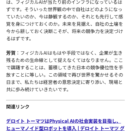
は、フィジカルAIが当たり前のインフラになっているは
ずです。そういった世界観の中で自社はどのようになっ
ていたいのか、今は静観するのか、それとも先行して感
覚を身につけておくのか。未来を見据え、自社の土壌を
今から耕しておく決断こそが、将来の競争力を決定づけ
るはずです。
芳賀
：フィジカルAIはもはや手段ではなく、企業が生き
残るための生命線として捉えなくてはなりません。ここ
で躊躇することは、蓄積してきた日本の競争優位性を手
放すことに等しい。この領域で再び世界を驚かせるその
日まで、私たちは経営者の意思決定に寄り添い、現場と
共に歩み続けていきたいです。
関連リンク
デロイト トーマツはPhysical AIの社会実装を目指し、
ヒューマノイド型ロボットを導入 | デロイト トーマツ グ