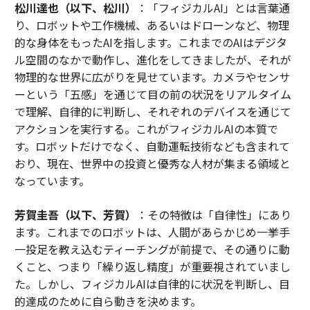
松川達也（以下、松川）
：「フィジカルAI」とは言葉通
り、ロボットや工作機械、あるいはドローンなど、物理
的な身体をもったAIを指します。これまでのAIはデジタ
ル空間のなかで動作し、進化をしてきましたが、それが
物理的な世界に広がりを見せています。カメラやセンサ
ーという「五感」を通じて目の前の状況をリアルタイム
で理解、自律的に判断し、それぞれのデバイスを通じて
アクションを実行する。これがフィジカルAIの本質で
す。ロボットだけでなく、自動運転技術なども含まれて
おり、現在、世界中の投資と優秀な人材が集まる領域と
なっています。
芳賀圭吾（以下、芳賀）
：その特徴は「自律性」にあり
ます。これまでのロボットは、人間があらかじめ一挙手
一投足を教え込むティーチングが前提で、その通りに動
くこと、つまり「繰り返し精度」が重要視されていまし
た。しかし、フィジカルAIは自律的に状況を判断し、目
的達成のために自ら動きを決めます。