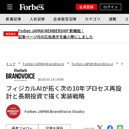
会員登録
ログイン
新着記事
人気記事
会員限定記事
カテゴリ
連載
コ
Forbes JAPAN MEMBERSHIP 新機能｜
NEWS
記事ページ内の広告表示を最小限にしました
トップ
Forbes JAPAN BrandVoice
Forbes JAPAN BrandVoice
フィジ
2026.05.14 16:00
フィジカルAIが拓く次の10年――プロセス再設
計と長期投資で描く実装戦略
Forbes JAPAN BrandVoice Studio
著者フォロー
記事を保存