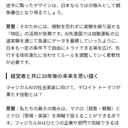
逆手に取ったデザインは、日本ならではの強みとして競
争優位となり得るでしょう。
芳賀
：そのためには、規制を恐れずに実験を繰り返せる
「特区」の活用が急務です。AI先進国では自動運転の公
道実験を通じて急速にデータを蓄積していったように、
日本も一定の条件下で自由にトライできる場を広げ、先
行する技術進化に合わせてルールを調整していく柔軟性
が必要です。
経営者と共に10年後の未来を思い描く
――フィジカルAIの社会実装に向けて、デロイト トーマツが
果たす役割とは？
芳賀
：私たちの最大の強みは、マクロ（政策・戦略）と
ミクロ（現場・実装）を両輪で捉えることができる点で
す。フィジカルAIはひとつの企業や部門で完結できるほ