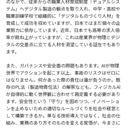
のなかで、従来からの職業人材育成制度「デュアルシス
テム」へデジタル製造の観点を取り入れ、中学・高校や
職業訓練学校で組織的に「デジタルものづくり人材」を
育成して成功を収めていますが、日本ではまだ個々の企
業努力に依存しています。近年、日本でも高専の求人倍
率が跳ね上がっていますが、これは産業界が物理とデジ
タルの交差点に立てる人材を渇望している証左でもあり
ます。
また、ガバナンスや安全面の問題もあります。AIが物理
世界でアクションを起こす以上、事故のリスクはゼロに
はなりません。何かあった際の責任は誰が負うのか。既
存のPL法（製造物責任法）の解釈なども、フィジカルAI
が自律的に動く世界観に合わせて再定義する必要があり
ます。安全性という「守り」を固めつつ、イノベーショ
ンを止めないための適切なルールづくりを社会や経営と
して構築できるか。単なる技術導入ではなく、社会の仕
組み、業務のあり方そのものを変える覚悟が、今まさに