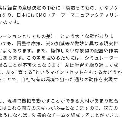
実は経営の意思決定の中心に「製造そのもの」がないケ
異なり、日本にはCMO（チーフ・マニュファクチャリン
いのです。
シミュレーションとリアルの差）」という大きな壁がありま
いても、質量や摩擦、光の加減等が微妙に異なる現実世
がよくあります。また、操作したい対象物の配置や作業
もあります。この差を埋めるためには、シミュレーター
せることが不可欠となります。AIは学習を繰り返して成
に、AIを"育てる"というマインドセットをもてるかどうか
げることで、自社特有の環境で狙った通りの動作を実現す
材と、現場で機械を動かすことができる人材があまり融合
うにはこれら両方のスキルが必要となりますので、双方の
ようになれば、効果的なチームを組成することができま