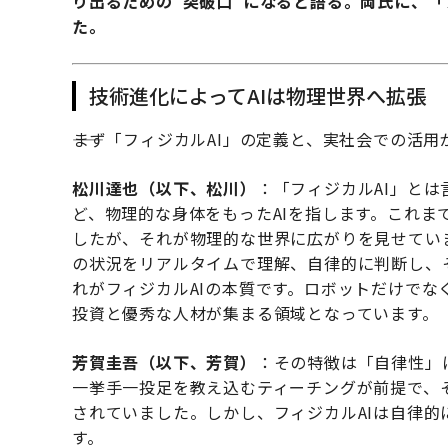
り出るための“突破口”になると語る。両氏に、「
た。
技術進化によってAIは物理世界へ拡張
――まず「フィジカルAI」の定義と、実社会での活
松川達也（以下、松川）
：「フィジカルAI」と
ど、物理的な身体をもったAIを指します。これま
したが、それが物理的な世界に広がりを見せてい
の状況をリアルタイムで理解、自律的に判断し、
れがフィジカルAIの本質です。ロボットだけで
投資と優秀な人材が集まる領域となっています。
芳賀圭吾（以下、芳賀）
：その特徴は「自律性」
一挙手一投足を教え込むティーチングが前提で、
されていました。しかし、フィジカルAIは自律
す。