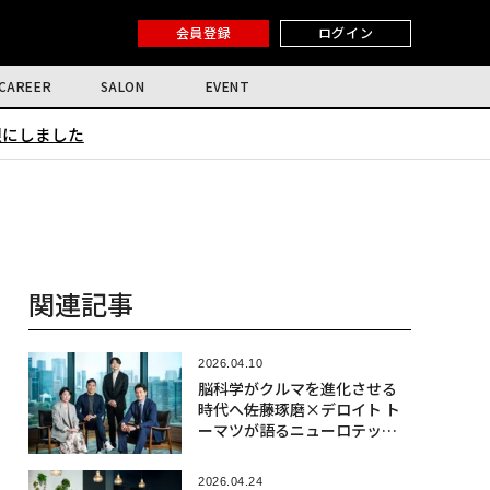
会員登録
ログイン
CAREER
SALON
EVENT
限にしました
関連記事
2026.04.10
脳科学がクルマを進化させる
時代へ――佐藤琢磨×デロイト ト
ーマツが語るニューロテック
社会実装の最前線
2026.04.24