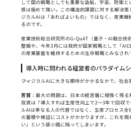
して国の戦略としても重要な造船、宇宙、防衛と
感は極めて強い。この構造的課題に対する解決策
ジカルAIは「あればよいもの」ではなく、産業
るのです。
産業技術総合研究所のG-QuAT（量子・AI融
整備や、今年3月には政府が国家戦略として「AI
の産業基盤を維持するための生存戦略とみなされ
導入時に問われる経営者のパラダイムシ
――フィジカルAIに大きな期待がかかるなかで、
芳賀
：最大の問題は、日本の経営層に根強く残る短
投資は「導入すれば生産性向上で2〜3年で回収
ルAIは単なる人の代替ではなく、生産プロセス
の蓄積や検証にコストがかかりますが、これを既
い」という袋小路に陥ってしまいます。