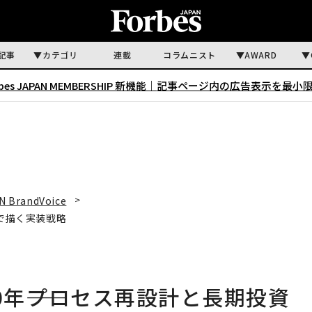
記事
カテゴリ
連載
コラムニスト
AWARD
rbes JAPAN MEMBERSHIP 新機能｜
記事ページ内の広告表示を最小
N BrandVoice
資で描く実装戦略
0年――プロセス再設計と長期投資