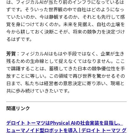
は、フィジカルAIが当たり前のインフラになっているは
ずです。そういった世界観の中で自社はどのようになっ
ていたいのか、今は静観するのか、それとも先行して感
覚を身につけておくのか。未来を見据え、自社の土壌を
今から耕しておく決断こそが、将来の競争力を決定づけ
るはずです。
芳賀
：フィジカルAIはもはや手段ではなく、企業が生き
残るための生命線として捉えなくてはなりません。ここ
で躊躇することは、蓄積してきた日本の競争優位性を手
放すことに等しい。この領域で再び世界を驚かせるその
日まで、私たちは経営者の意思決定に寄り添い、現場と
共に歩み続けていきたいです。
関連リンク
デロイト トーマツはPhysical AIの社会実装を目指し、
ヒューマノイド型ロボットを導入 | デロイト トーマツ グ