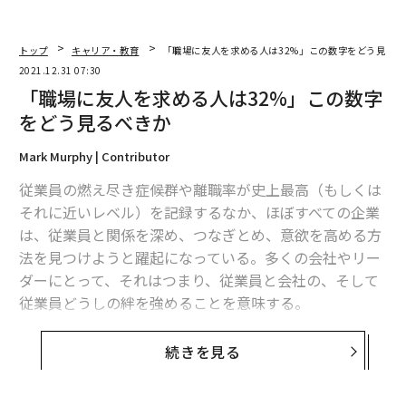
トップ
キャリア・教育
「職場に友人を求める人は32%」この数字をどう見るべ
2021.12.31 07:30
「職場に友人を求める人は32%」この数字
をどう見るべきか
Mark Murphy | Contributor
従業員の燃え尽き症候群や離職率が史上最高（もしくは
それに近いレベル）を記録するなか、ほぼすべての企業
は、従業員と関係を深め、つなぎとめ、意欲を高める方
法を見つけようと躍起になっている。多くの会社やリー
ダーにとって、それはつまり、従業員と会社の、そして
従業員どうしの絆を強めることを意味する。
人は職場に友人をもちたがる、とはよく言われる。それ
続きを見る
についてあまり考えたことがない人でも、至極もっとも
な話に思えるはずだ。なんといっても、リモートやハイ