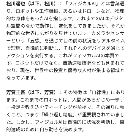
松川達也（以下、松川）
：「フィジカルAI」とは言葉通
り、ロボットや工作機械、あるいはドローンなど、物理
的な身体をもったAIを指します。これまでのAIはデジタ
ル空間のなかで動作し、進化をしてきましたが、それが
物理的な世界に広がりを見せています。カメラやセンサ
ーという「五感」を通じて目の前の状況をリアルタイム
で理解、自律的に判断し、それぞれのデバイスを通じて
アクションを実行する。これがフィジカルAIの本質で
す。ロボットだけでなく、自動運転技術なども含まれて
おり、現在、世界中の投資と優秀な人材が集まる領域と
なっています。
芳賀圭吾（以下、芳賀）
：その特徴は「自律性」にあり
ます。これまでのロボットは、人間があらかじめ一挙手
一投足を教え込むティーチングが前提で、その通りに動
くこと、つまり「繰り返し精度」が重要視されていまし
た。しかし、フィジカルAIは自律的に状況を判断し、目
的達成のために自ら動きを決めます。