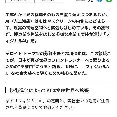
生成AIが世界の構造そのものを塗り替えつつあるなか、
AI（人工知能）はもはやスクリーンの内側にとどまら
ず、現実の物理空間へと拡張しはじめている。その象徴
が、製造業や物流をはじめ多様な産業で実装が進む「フ
ィジカルAI」だ。
デロイト トーマツの芳賀圭吾と松川達也は、この領域こ
そが、日本が再び世界のフロントランナーへと躍り出る
ための“突破口”になると語る。両氏に、「フィジカルA
I」を社会実装へと導くための核心を聞いた。
技術進化によってAIは物理世界へ拡張
――まず「フィジカルAI」の定義と、実社会での活用が注目
される背景についてお教えください。