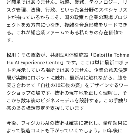
ど簡単ではありません。戦略、業務、テクノロジー、リ
スク管理、法務、行政、といった各分野のスペシャリス
トが揃っているからこそ、国の政策と企業の現場プロジ
ェクトを双方向につなぎ、複雑な合意形成をリードでき
る。これが総合系ファームである私たちの存在価値で
す。
松川
：その象徴が、共創型AI体験施設「Deloitte Tohma
tsu AI Experience Center」です。ここは単に最新ロボッ
トを展示している場所ではありません。企業の意思決定
層が実際にロボットに触れ、最新AIに触れながら、膝を
突き合わせて「自社の10年後の姿」をデザインするワー
クショップの場です。技術の現在地を正しく理解し、そ
こから数年後のビジネスモデルを設計する。この手触り
感のある構想策定を支援しています。
今後、フィジカルAIの技術は確実に進化し、量産効果に
よって製造コストも下がっていくでしょう。10年後に