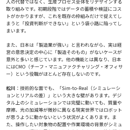
人の代替ではなく、生産プロセス全体をリデザインする
取り組みです。初期段階ではデータの蓄積や検証にコス
トがかかりますが、これを既存の枠組みだけで捉えてし
まうと「投資判断ができない」という袋小路に陥ってし
まいます。
また、日本は「製造業が強い」と言われながら、実は経
営の意思決定の中心に「製造そのもの」がないケースが
意外と多いと感じています。他の機能とは異なり、日本
にはCMO（チーフ・マニュファクチャリング・オフィサ
ー）という役職がほとんど存在しないのです。
松川
：技術的な面でも、「Sim-to-Real（シミュレーシ
ョンとリアルの差）」という大きな壁があります。デジ
タル上のシミュレーションでは完璧に動いても、質量や
摩擦、光の加減等が微妙に異なる現実世界ではロボット
が思うように動かないという状況がよくあります。ま
た、操作したい対象物の配置や作業環境の背景がシミュ