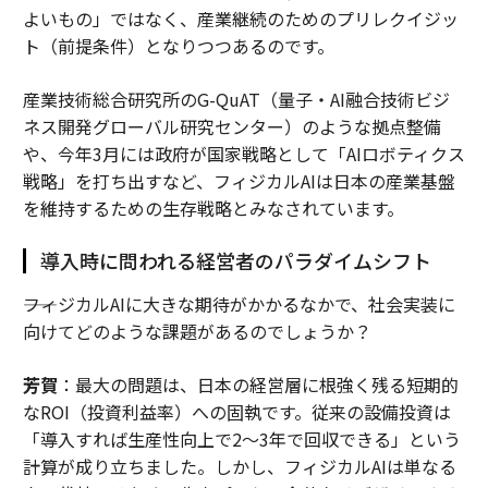
よいもの」ではなく、産業継続のためのプリレクイジッ
ト（前提条件）となりつつあるのです。
産業技術総合研究所のG-QuAT（量子・AI融合技術ビジ
ネス開発グローバル研究センター）のような拠点整備
や、今年3月には政府が国家戦略として「AIロボティクス
戦略」を打ち出すなど、フィジカルAIは日本の産業基盤
を維持するための生存戦略とみなされています。
導入時に問われる経営者のパラダイムシフト
――フィジカルAIに大きな期待がかかるなかで、社会実装に
向けてどのような課題があるのでしょうか？
芳賀
：最大の問題は、日本の経営層に根強く残る短期的
なROI（投資利益率）への固執です。従来の設備投資は
「導入すれば生産性向上で2〜3年で回収できる」という
計算が成り立ちました。しかし、フィジカルAIは単なる