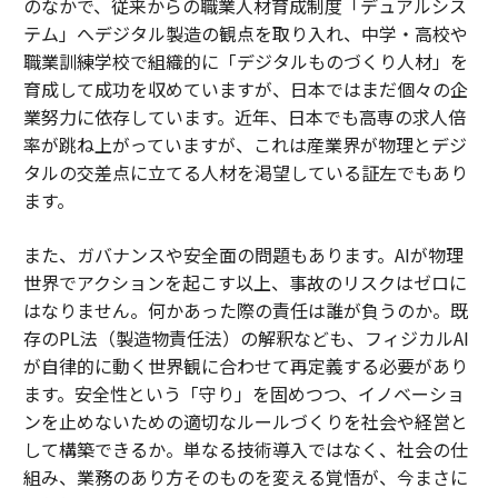
のなかで、従来からの職業人材育成制度「デュアルシス
テム」へデジタル製造の観点を取り入れ、中学・高校や
職業訓練学校で組織的に「デジタルものづくり人材」を
育成して成功を収めていますが、日本ではまだ個々の企
業努力に依存しています。近年、日本でも高専の求人倍
率が跳ね上がっていますが、これは産業界が物理とデジ
タルの交差点に立てる人材を渇望している証左でもあり
ます。
また、ガバナンスや安全面の問題もあります。AIが物理
世界でアクションを起こす以上、事故のリスクはゼロに
はなりません。何かあった際の責任は誰が負うのか。既
存のPL法（製造物責任法）の解釈なども、フィジカルAI
が自律的に動く世界観に合わせて再定義する必要があり
ます。安全性という「守り」を固めつつ、イノベーショ
ンを止めないための適切なルールづくりを社会や経営と
して構築できるか。単なる技術導入ではなく、社会の仕
組み、業務のあり方そのものを変える覚悟が、今まさに