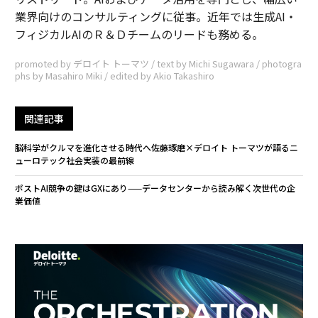
業界向けのコンサルティングに従事。近年では生成AI・
フィジカルAIのＲ＆Ｄチームのリードも務める。
promoted by デロイト トーマツ / text by Michi Sugawara / photogra
phs by Masahiro Miki / edited by Akio Takashiro
関連記事
脳科学がクルマを進化させる時代へ――佐藤琢磨×デロイト トーマツが語るニ
ューロテック社会実装の最前線
ポストAI競争の鍵はGXにあり——データセンターから読み解く次世代の企
業価値