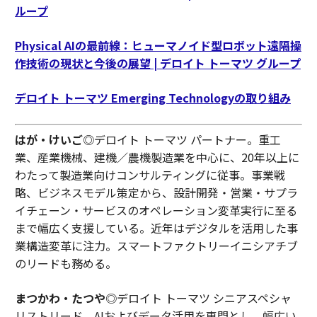
ループ
Physical AIの最前線：ヒューマノイド型ロボット遠隔操
作技術の現状と今後の展望 | デロイト トーマツ グループ
デロイト トーマツ Emerging Technologyの取り組み
はが・けいご
◎デロイト トーマツ パートナー。重工
業、産業機械、建機／農機製造業を中心に、20年以上に
わたって製造業向けコンサルティングに従事。事業戦
略、ビジネスモデル策定から、設計開発・営業・サプラ
イチェーン・サービスのオペレーション変革実行に至る
まで幅広く支援している。近年はデジタルを活用した事
業構造変革に注力。スマートファクトリーイニシアチブ
のリードも務める。
まつかわ・たつや
◎デロイト トーマツ シニアスペシャ
リストリード。AIおよびデータ活用を専門とし、幅広い