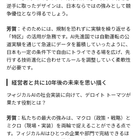
逆手に取ったデザインは、日本ならではの強みとして競
争優位となり得るでしょう。
芳賀
：そのためには、規制を恐れずに実験を繰り返せる
「特区」の活用が急務です。AI先進国では自動運転の公
道実験を通じて急速にデータを蓄積していったように、
日本も一定の条件下で自由にトライできる場を広げ、先
行する技術進化に合わせてルールを調整していく柔軟性
が必要です。
経営者と共に10年後の未来を思い描く
――フィジカルAIの社会実装に向けて、デロイト トーマツが
果たす役割とは？
芳賀
：私たちの最大の強みは、マクロ（政策・戦略）と
ミクロ（現場・実装）を両輪で捉えることができる点で
す。フィジカルAIはひとつの企業や部門で完結できるほ