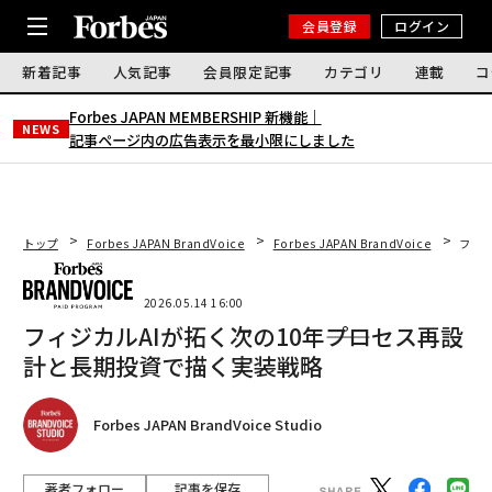
会員登録
ログイン
新着記事
人気記事
会員限定記事
カテゴリ
連載
コ
Forbes JAPAN MEMBERSHIP 新機能｜
NEWS
記事ページ内の広告表示を最小限にしました
トップ
Forbes JAPAN BrandVoice
Forbes JAPAN BrandVoice
フィジ
2026.05.14 16:00
フィジカルAIが拓く次の10年――プロセス再設
計と長期投資で描く実装戦略
Forbes JAPAN BrandVoice Studio
著者フォロー
記事を保存