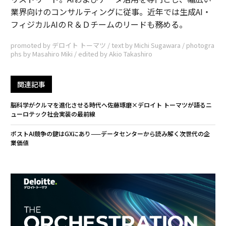
業界向けのコンサルティングに従事。近年では生成AI・
フィジカルAIのＲ＆Ｄチームのリードも務める。
promoted by デロイト トーマツ / text by Michi Sugawara / photogra
phs by Masahiro Miki / edited by Akio Takashiro
関連記事
脳科学がクルマを進化させる時代へ――佐藤琢磨×デロイト トーマツが語るニ
ューロテック社会実装の最前線
ポストAI競争の鍵はGXにあり——データセンターから読み解く次世代の企
業価値