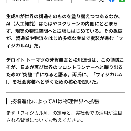
生成AIが世界の構造そのものを塗り替えつつあるなか、
AI（人工知能）はもはやスクリーンの内側にとどまら
ず、現実の物理空間へと拡張しはじめている。その象徴
が、製造業や物流をはじめ多様な産業で実装が進む「フ
ィジカルAI」だ。
デロイト トーマツの芳賀圭吾と松川達也は、この領域こ
そが、日本が再び世界のフロントランナーへと躍り出る
ための“突破口”になると語る。両氏に、「フィジカルA
I」を社会実装へと導くための核心を聞いた。
技術進化によってAIは物理世界へ拡張
――まず「フィジカルAI」の定義と、実社会での活用が注目
される背景についてお教えください。