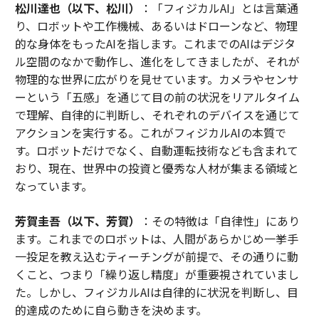
松川達也（以下、松川）
：「フィジカルAI」とは言葉通
り、ロボットや工作機械、あるいはドローンなど、物理
的な身体をもったAIを指します。これまでのAIはデジタ
ル空間のなかで動作し、進化をしてきましたが、それが
物理的な世界に広がりを見せています。カメラやセンサ
ーという「五感」を通じて目の前の状況をリアルタイム
で理解、自律的に判断し、それぞれのデバイスを通じて
アクションを実行する。これがフィジカルAIの本質で
す。ロボットだけでなく、自動運転技術なども含まれて
おり、現在、世界中の投資と優秀な人材が集まる領域と
なっています。
芳賀圭吾（以下、芳賀）
：その特徴は「自律性」にあり
ます。これまでのロボットは、人間があらかじめ一挙手
一投足を教え込むティーチングが前提で、その通りに動
くこと、つまり「繰り返し精度」が重要視されていまし
た。しかし、フィジカルAIは自律的に状況を判断し、目
的達成のために自ら動きを決めます。