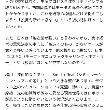
人の代替ではなく、生産プロセス全体をリデザインする
取り組みです。初期段階ではデータの蓄積や検証にコス
トがかかりますが、これを既存の枠組みだけで捉えてし
まうと「投資判断ができない」という袋小路に陥ってし
まいます。
また、日本は「製造業が強い」と言われながら、実は経
営の意思決定の中心に「製造そのもの」がないケースが
意外と多いと感じています。他の機能とは異なり、日本
にはCMO（チーフ・マニュファクチャリング・オフィサ
ー）という役職がほとんど存在しないのです。
松川
：技術的な面でも、「Sim-to-Real（シミュレーシ
ョンとリアルの差）」という大きな壁があります。デジ
タル上のシミュレーションでは完璧に動いても、質量や
摩擦、光の加減等が微妙に異なる現実世界ではロボット
が思うように動かないという状況がよくあります。ま
た、操作したい対象物の配置や作業環境の背景がシミュ