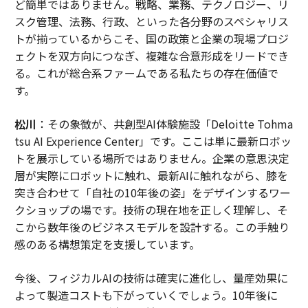
ど簡単ではありません。戦略、業務、テクノロジー、リ
スク管理、法務、行政、といった各分野のスペシャリス
トが揃っているからこそ、国の政策と企業の現場プロジ
ェクトを双方向につなぎ、複雑な合意形成をリードでき
る。これが総合系ファームである私たちの存在価値で
す。
松川
：その象徴が、共創型AI体験施設「Deloitte Tohma
tsu AI Experience Center」です。ここは単に最新ロボッ
トを展示している場所ではありません。企業の意思決定
層が実際にロボットに触れ、最新AIに触れながら、膝を
突き合わせて「自社の10年後の姿」をデザインするワー
クショップの場です。技術の現在地を正しく理解し、そ
こから数年後のビジネスモデルを設計する。この手触り
感のある構想策定を支援しています。
今後、フィジカルAIの技術は確実に進化し、量産効果に
よって製造コストも下がっていくでしょう。10年後に