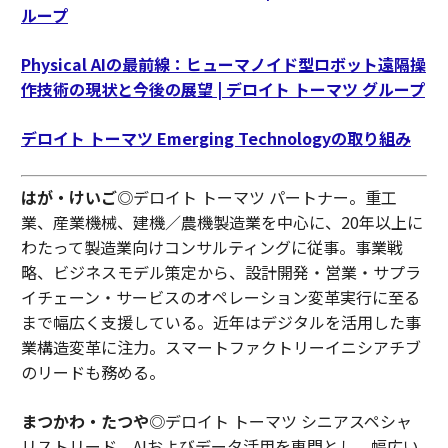
ループ
Physical AIの最前線：ヒューマノイド型ロボット遠隔操
作技術の現状と今後の展望 | デロイト トーマツ グループ
デロイト トーマツ Emerging Technologyの取り組み
はが・けいご
◎デロイト トーマツ パートナー。重工
業、産業機械、建機／農機製造業を中心に、20年以上に
わたって製造業向けコンサルティングに従事。事業戦
略、ビジネスモデル策定から、設計開発・営業・サプラ
イチェーン・サービスのオペレーション変革実行に至る
まで幅広く支援している。近年はデジタルを活用した事
業構造変革に注力。スマートファクトリーイニシアチブ
のリードも務める。
まつかわ・たつや
◎デロイト トーマツ シニアスペシャ
リストリード。AIおよびデータ活用を専門とし、幅広い