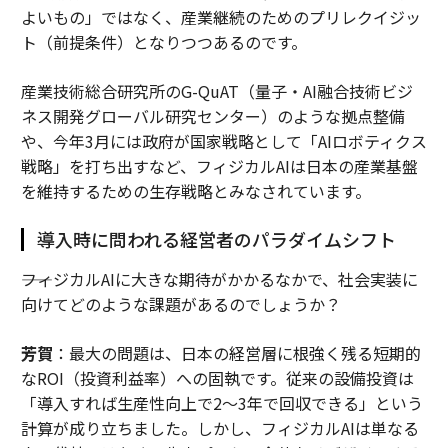
よいもの」ではなく、産業継続のためのプリレクイジッ
ト（前提条件）となりつつあるのです。
産業技術総合研究所のG-QuAT（量子・AI融合技術ビジ
ネス開発グローバル研究センター）のような拠点整備
や、今年3月には政府が国家戦略として「AIロボティクス
戦略」を打ち出すなど、フィジカルAIは日本の産業基盤
を維持するための生存戦略とみなされています。
導入時に問われる経営者のパラダイムシフト
――フィジカルAIに大きな期待がかかるなかで、社会実装に
向けてどのような課題があるのでしょうか？
芳賀
：最大の問題は、日本の経営層に根強く残る短期的
なROI（投資利益率）への固執です。従来の設備投資は
「導入すれば生産性向上で2〜3年で回収できる」という
計算が成り立ちました。しかし、フィジカルAIは単なる