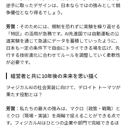
逆手に取ったデザインは、日本ならではの強みとして競
争優位となり得るでしょう。
芳賀
：そのためには、規制を恐れずに実験を繰り返せる
「特区」の活用が急務です。AI先進国では自動運転の公
道実験を通じて急速にデータを蓄積していったように、
日本も一定の条件下で自由にトライできる場を広げ、先
行する技術進化に合わせてルールを調整していく柔軟性
が必要です。
経営者と共に10年後の未来を思い描く
――フィジカルAIの社会実装に向けて、デロイト トーマツが
果たす役割とは？
芳賀
：私たちの最大の強みは、マクロ（政策・戦略）と
ミクロ（現場・実装）を両輪で捉えることができる点で
す。フィジカルAIはひとつの企業や部門で完結できるほ