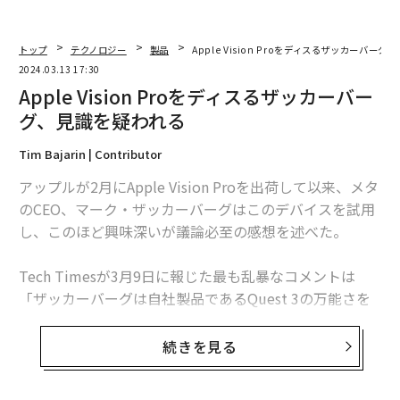
トップ
テクノロジー
製品
Apple Vision Proをディスるザッカーバー
2024.03.13 17:30
Apple Vision Proをディスるザッカーバー
グ、見識を疑われる
Tim Bajarin | Contributor
アップルが2月にApple Vision Proを出荷して以来、メタ
のCEO、マーク・ザッカーバーグはこのデバイスを試用
し、このほど興味深いが議論必至の感想を述べた。
Tech Timesが3月9日に報じた最も乱暴なコメントは
「ザッカーバーグは自社製品であるQuest 3の万能さを
強調し、ゲーミングでの安定性、社会性およびケーブル
がないことに言及。『Questの方が価値が高いというだ
続きを見る
けではない。Questの方が優れた製品だと私は思ってい
る』と彼は述べたという」