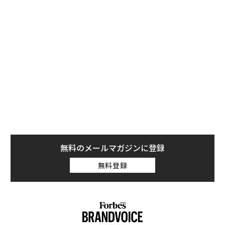
さらにザッカーバーグは、Questの軽量設計、広い視界
および機械式コントローラーを称賛し、Vision Proのさ
まざまな制約と対比した。Vision Proのエンターテイン
メント機能については認めながらも、全体的なユーザー
体験でQuest 3の方が高い価値を提供しているとザッカ
ーバーグは語った。
無料のメールマガジンに登録
無料登録