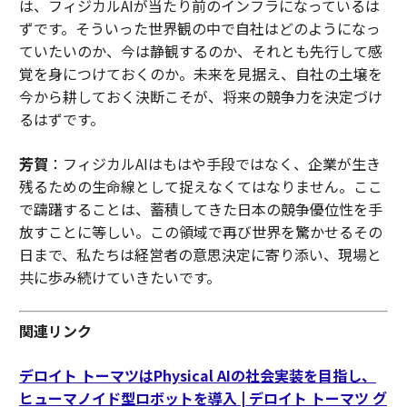
は、フィジカルAIが当たり前のインフラになっているは
ずです。そういった世界観の中で自社はどのようになっ
ていたいのか、今は静観するのか、それとも先行して感
覚を身につけておくのか。未来を見据え、自社の土壌を
今から耕しておく決断こそが、将来の競争力を決定づけ
るはずです。
芳賀
：フィジカルAIはもはや手段ではなく、企業が生き
残るための生命線として捉えなくてはなりません。ここ
で躊躇することは、蓄積してきた日本の競争優位性を手
放すことに等しい。この領域で再び世界を驚かせるその
日まで、私たちは経営者の意思決定に寄り添い、現場と
共に歩み続けていきたいです。
関連リンク
デロイト トーマツはPhysical AIの社会実装を目指し、
ヒューマノイド型ロボットを導入 | デロイト トーマツ グ