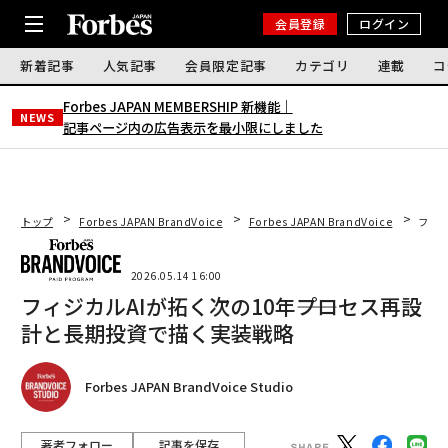
会員登録
ログイン
新着記事
人気記事
会員限定記事
カテゴリ
連載
コ
Forbes JAPAN MEMBERSHIP 新機能｜
NEWS
記事ページ内の広告表示を最小限にしました
トップ
Forbes JAPAN BrandVoice
Forbes JAPAN BrandVoice
フィジ
2026.05.14 16:00
フィジカルAIが拓く次の10年――プロセス再設
計と長期投資で描く実装戦略
Forbes JAPAN BrandVoice Studio
著者フォロー
記事を保存