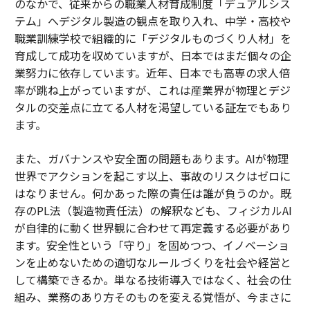
のなかで、従来からの職業人材育成制度「デュアルシス
テム」へデジタル製造の観点を取り入れ、中学・高校や
職業訓練学校で組織的に「デジタルものづくり人材」を
育成して成功を収めていますが、日本ではまだ個々の企
業努力に依存しています。近年、日本でも高専の求人倍
率が跳ね上がっていますが、これは産業界が物理とデジ
タルの交差点に立てる人材を渇望している証左でもあり
ます。
また、ガバナンスや安全面の問題もあります。AIが物理
世界でアクションを起こす以上、事故のリスクはゼロに
はなりません。何かあった際の責任は誰が負うのか。既
存のPL法（製造物責任法）の解釈なども、フィジカルAI
が自律的に動く世界観に合わせて再定義する必要があり
ます。安全性という「守り」を固めつつ、イノベーショ
ンを止めないための適切なルールづくりを社会や経営と
して構築できるか。単なる技術導入ではなく、社会の仕
組み、業務のあり方そのものを変える覚悟が、今まさに