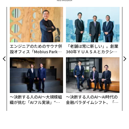
果を
な
EN
術
明
た
パ
ア
技
無
防
エンジニアのためのサウナ併
「老舗は常に新しい」。創業
設オフィス「Mobius Park」
360年ＹＵＡＳＡとカクシン
がオープン──タマディック
CEO田尻望が語る、AIを超え
が健康経営を徹底する理由
る人の価値
〜決断する人のAI〜大規模組
〜決断する人のAI〜AI時代の
織が挑む「AIフル実装」“使
金融パラダイムシフト、「超
翻訳＝高橋信夫
う”企業から“動く”企業へ【N
個別化」の核心 【MUFG×ウ
TTドコモビジネス×PwC】
ェルスナビ×PwC】
2026年9月号発売中