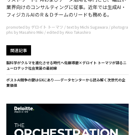
業界向けのコンサルティングに従事。近年では生成AI・
フィジカルAIのＲ＆Ｄチームのリードも務める。
promoted by デロイト トーマツ / text by Michi Sugawara / photogra
phs by Masahiro Miki / edited by Akio Takashiro
関連記事
脳科学がクルマを進化させる時代へ――佐藤琢磨×デロイト トーマツが語るニ
ューロテック社会実装の最前線
ポストAI競争の鍵はGXにあり——データセンターから読み解く次世代の企
業価値