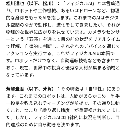
松川達也（以下、松川）
：「フィジカルAI」とは言葉通
り、ロボットや工作機械、あるいはドローンなど、物理
的な身体をもったAIを指します。これまでのAIはデジタ
ル空間のなかで動作し、進化をしてきましたが、それが
物理的な世界に広がりを見せています。カメラやセンサ
ーという「五感」を通じて目の前の状況をリアルタイム
で理解、自律的に判断し、それぞれのデバイスを通じて
アクションを実行する。これがフィジカルAIの本質で
す。ロボットだけでなく、自動運転技術なども含まれて
おり、現在、世界中の投資と優秀な人材が集まる領域と
なっています。
芳賀圭吾（以下、芳賀）
：その特徴は「自律性」にあり
ます。これまでのロボットは、人間があらかじめ一挙手
一投足を教え込むティーチングが前提で、その通りに動
くこと、つまり「繰り返し精度」が重要視されていまし
た。しかし、フィジカルAIは自律的に状況を判断し、目
的達成のために自ら動きを決めます。