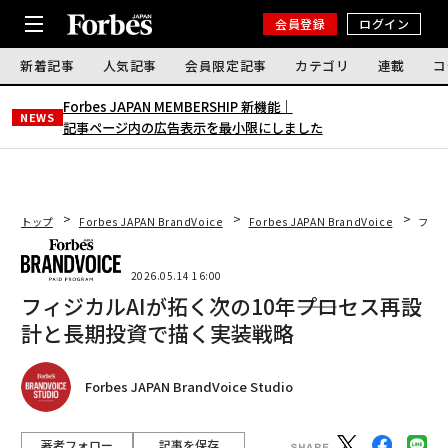
会員登録
ログイン
新着記事
人気記事
会員限定記事
カテゴリ
連載
コ
Forbes JAPAN MEMBERSHIP 新機能｜
NEWS
記事ページ内の広告表示を最小限にしました
トップ
Forbes JAPAN BrandVoice
Forbes JAPAN BrandVoice
フィジ
2026.05.14 16:00
フィジカルAIが拓く次の10年――プロセス再設
計と長期投資で描く実装戦略
Forbes JAPAN BrandVoice Studio
著者フォロー
記事を保存