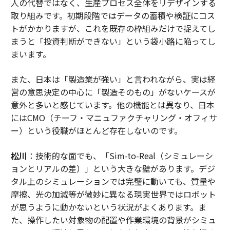
人の代替ではなく、生産プロセス全体をリデザインする
取り組みです。初期段階ではデータの蓄積や検証にコス
トがかかりますが、これを既存の枠組みだけで捉えてし
まうと「投資判断ができない」という袋小路に陥ってし
まいます。
また、日本は「製造業が強い」と言われながら、実は経
営の意思決定の中心に「製造そのもの」がないケースが
意外と多いと感じています。他の機能とは異なり、日本
にはCMO（チーフ・マニュファクチャリング・オフィサ
ー）という役職がほとんど存在しないのです。
松川
：技術的な面でも、「Sim-to-Real（シミュレーシ
ョンとリアルの差）」という大きな壁があります。デジ
タル上のシミュレーションでは完璧に動いても、質量や
摩擦、光の加減等が微妙に異なる現実世界ではロボット
が思うように動かないという状況がよくあります。ま
た、操作したい対象物の配置や作業環境の背景がシミュ