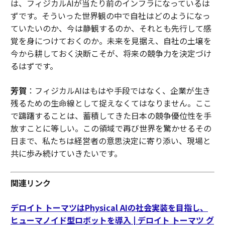
は、フィジカルAIが当たり前のインフラになっているは
ずです。そういった世界観の中で自社はどのようになっ
ていたいのか、今は静観するのか、それとも先行して感
覚を身につけておくのか。未来を見据え、自社の土壌を
今から耕しておく決断こそが、将来の競争力を決定づけ
るはずです。
芳賀
：フィジカルAIはもはや手段ではなく、企業が生き
残るための生命線として捉えなくてはなりません。ここ
で躊躇することは、蓄積してきた日本の競争優位性を手
放すことに等しい。この領域で再び世界を驚かせるその
日まで、私たちは経営者の意思決定に寄り添い、現場と
共に歩み続けていきたいです。
関連リンク
デロイト トーマツはPhysical AIの社会実装を目指し、
ヒューマノイド型ロボットを導入 | デロイト トーマツ グ