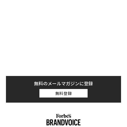
GeForce RTX 4080 SuperのFounders Edition （c）NVIDIA
無料のメールマガジンに登録
RTX 4080 Superは、非Superモデルからブースト周波
数、CUDAコア数、Tensorコア数、RTコア数が引き上げ
無料登録
られ、メモリ速度はエヌビディア製グラボでは最速の23
Gbpsとなる。性能はRTX 4090にかなり近づき、ゲーム
性能はRTX 3080 Tiの2倍となるとエヌビディアは主張し
ている（編集注：DLSSフレーム生成機能を使った場合