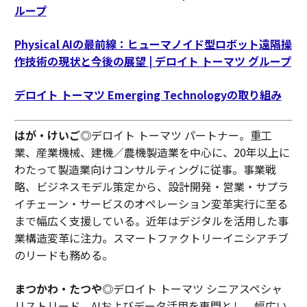
ループ
Physical AIの最前線：ヒューマノイド型ロボット遠隔操
作技術の現状と今後の展望 | デロイト トーマツ グループ
デロイト トーマツ Emerging Technologyの取り組み
はが・けいご
◎デロイト トーマツ パートナー。重工
業、産業機械、建機／農機製造業を中心に、20年以上に
わたって製造業向けコンサルティングに従事。事業戦
略、ビジネスモデル策定から、設計開発・営業・サプラ
イチェーン・サービスのオペレーション変革実行に至る
まで幅広く支援している。近年はデジタルを活用した事
業構造変革に注力。スマートファクトリーイニシアチブ
のリードも務める。
まつかわ・たつや
◎デロイト トーマツ シニアスペシャ
リストリード。AIおよびデータ活用を専門とし、幅広い