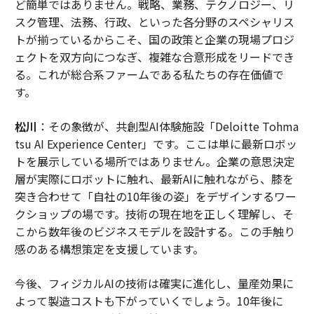
ど簡単ではありません。戦略、業務、テクノロジー、リ
スク管理、法務、行政、といった各分野のスペシャリス
トが揃っているからこそ、国の政策と企業の現場プロジ
ェクトを双方向につなぎ、複雑な合意形成をリードでき
る。これが総合系ファームである私たちの存在価値で
す。
松川
：その象徴が、共創型AI体験施設「Deloitte Tohma
tsu AI Experience Center」です。ここは単に最新ロボッ
トを展示している場所ではありません。企業の意思決定
層が実際にロボットに触れ、最新AIに触れながら、膝を
突き合わせて「自社の10年後の姿」をデザインするワー
クショップの場です。技術の現在地を正しく理解し、そ
こから数年後のビジネスモデルを設計する。この手触り
感のある構想策定を支援しています。
今後、フィジカルAIの技術は確実に進化し、量産効果に
よって製造コストも下がっていくでしょう。10年後に