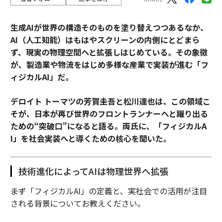
生成AIが世界の構造そのものを塗り替えつつあるなか、
AI（人工知能）はもはやスクリーンの内側にとどまら
ず、現実の物理空間へと拡張しはじめている。その象徴
が、製造業や物流をはじめ多様な産業で実装が進む「フ
ィジカルAI」だ。
デロイト トーマツの芳賀圭吾と松川達也は、この領域こ
そが、日本が再び世界のフロントランナーへと躍り出る
ための“突破口”になると語る。両氏に、「フィジカルA
I」を社会実装へと導くための核心を聞いた。
技術進化によってAIは物理世界へ拡張
――まず「フィジカルAI」の定義と、実社会での活用が注目
される背景についてお教えください。