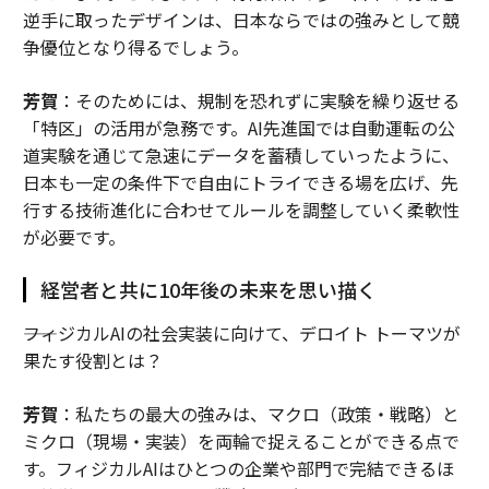
逆手に取ったデザインは、日本ならではの強みとして競
争優位となり得るでしょう。
芳賀
：そのためには、規制を恐れずに実験を繰り返せる
「特区」の活用が急務です。AI先進国では自動運転の公
道実験を通じて急速にデータを蓄積していったように、
日本も一定の条件下で自由にトライできる場を広げ、先
行する技術進化に合わせてルールを調整していく柔軟性
が必要です。
経営者と共に10年後の未来を思い描く
――フィジカルAIの社会実装に向けて、デロイト トーマツが
果たす役割とは？
芳賀
：私たちの最大の強みは、マクロ（政策・戦略）と
ミクロ（現場・実装）を両輪で捉えることができる点で
す。フィジカルAIはひとつの企業や部門で完結できるほ