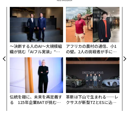
の数値。同機能なしでのゲーム性能は3080 Tiの1.4倍と
されている）。さらなる朗報として、価格はRTX 4080の
代の
〈7
発売時より200ドル安い999ドル（約14万4000円）に設
「超
ャ
×ウ
ト
定された。RTX 4080 SuperはRTX 4080を置き換える製
るか
“
リア
品となり、1月31日に発売される。
、く
シ
UM
グ
GeForce RTX 4070 Ti Super
〜決断する人のAI〜大規模組
アフリカの農村の通信、小1
織が挑む「AIフル実装」“使
の壁。2人の挑戦者が手にし
う”企業から“動く”企業へ【N
た「次なる武器」
TTドコモビジネス×PwC】
伝統を礎に、未来を再定義す
革新は下山で生まれる──レ
る 125年企業BATが挑むス
クサスが新型TZとESに込め
モークレスな未来
た「DISCOVER」の哲学