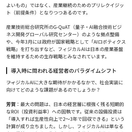
よいもの」ではなく、産業継続のためのプリレクイジッ
ト（前提条件）となりつつあるのです。
産業技術総合研究所のG-QuAT（量子・AI融合技術ビジ
ネス開発グローバル研究センター）のような拠点整備
や、今年3月には政府が国家戦略として「AIロボティクス
戦略」を打ち出すなど、フィジカルAIは日本の産業基盤
を維持するための生存戦略とみなされています。
導入時に問われる経営者のパラダイムシフト
――フィジカルAIに大きな期待がかかるなかで、社会実装に
向けてどのような課題があるのでしょうか？
芳賀
：最大の問題は、日本の経営層に根強く残る短期的
なROI（投資利益率）への固執です。従来の設備投資は
「導入すれば生産性向上で2〜3年で回収できる」という
計算が成り立ちました。しかし、フィジカルAIは単なる