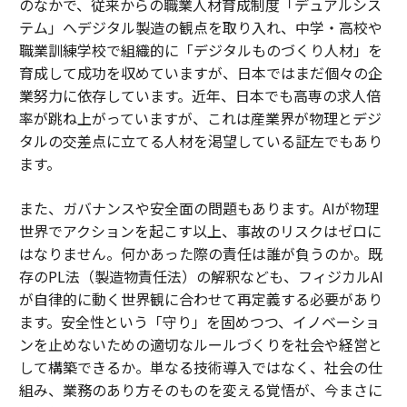
のなかで、従来からの職業人材育成制度「デュアルシス
テム」へデジタル製造の観点を取り入れ、中学・高校や
職業訓練学校で組織的に「デジタルものづくり人材」を
育成して成功を収めていますが、日本ではまだ個々の企
業努力に依存しています。近年、日本でも高専の求人倍
率が跳ね上がっていますが、これは産業界が物理とデジ
タルの交差点に立てる人材を渇望している証左でもあり
ます。
また、ガバナンスや安全面の問題もあります。AIが物理
世界でアクションを起こす以上、事故のリスクはゼロに
はなりません。何かあった際の責任は誰が負うのか。既
存のPL法（製造物責任法）の解釈なども、フィジカルAI
が自律的に動く世界観に合わせて再定義する必要があり
ます。安全性という「守り」を固めつつ、イノベーショ
ンを止めないための適切なルールづくりを社会や経営と
して構築できるか。単なる技術導入ではなく、社会の仕
組み、業務のあり方そのものを変える覚悟が、今まさに