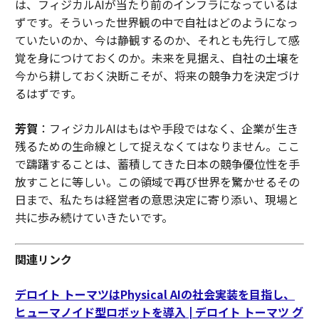
は、フィジカルAIが当たり前のインフラになっているは
ずです。そういった世界観の中で自社はどのようになっ
ていたいのか、今は静観するのか、それとも先行して感
覚を身につけておくのか。未来を見据え、自社の土壌を
今から耕しておく決断こそが、将来の競争力を決定づけ
るはずです。
芳賀
：フィジカルAIはもはや手段ではなく、企業が生き
残るための生命線として捉えなくてはなりません。ここ
で躊躇することは、蓄積してきた日本の競争優位性を手
放すことに等しい。この領域で再び世界を驚かせるその
日まで、私たちは経営者の意思決定に寄り添い、現場と
共に歩み続けていきたいです。
関連リンク
デロイト トーマツはPhysical AIの社会実装を目指し、
ヒューマノイド型ロボットを導入 | デロイト トーマツ グ