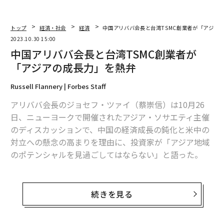
トップ
経済・社会
経済
中国アリババ会長と台湾TSMC創業者が「アジア
2023.10.30 15:00
中国アリババ会長と台湾TSMC創業者が
「アジアの成長力」を熱弁
Russell Flannery | Forbes Staff
アリババ会長のジョセフ・ツァイ（蔡崇信）は10月26
日、ニューヨークで開催されたアジア・ソサエティ主催
のディスカッションで、中国の経済成長の鈍化と米中の
対立への懸念の高まりを理由に、投資家が「アジア地域
のポテンシャルを見過ごしてはならない」と語った。
「アジアはとても大きな場所ですが、そこで暮らす人々
の多くは勤勉で、非常に高いレベルの教育を受けている
続きを見る
点で共通しています。私が投資家に尋ねたいのは、あな
た方はアジアが衰退していくことに賭けたいのですかと