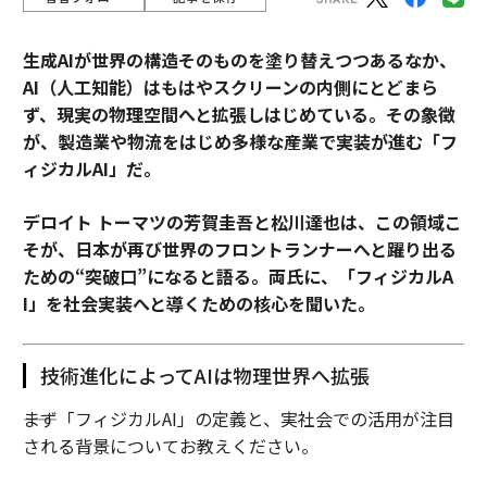
生成AIが世界の構造そのものを塗り替えつつあるなか、
AI（人工知能）はもはやスクリーンの内側にとどまら
ず、現実の物理空間へと拡張しはじめている。その象徴
が、製造業や物流をはじめ多様な産業で実装が進む「フ
ィジカルAI」だ。
デロイト トーマツの芳賀圭吾と松川達也は、この領域こ
そが、日本が再び世界のフロントランナーへと躍り出る
ための“突破口”になると語る。両氏に、「フィジカルA
I」を社会実装へと導くための核心を聞いた。
技術進化によってAIは物理世界へ拡張
――まず「フィジカルAI」の定義と、実社会での活用が注目
される背景についてお教えください。