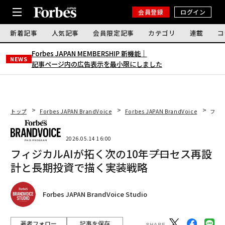
会員登録
ログイン
新着記事
人気記事
会員限定記事
カテゴリ
連載
コ
Forbes JAPAN MEMBERSHIP 新機能｜
NEWS
記事ページ内の広告表示を最小限にしました
トップ
Forbes JAPAN BrandVoice
Forbes JAPAN BrandVoice
フィジ
2026.05.14 16:00
フィジカルAIが拓く次の10年――プロセス再設
計と長期投資で描く実装戦略
Forbes JAPAN BrandVoice Studio
著者フォロー
記事を保存