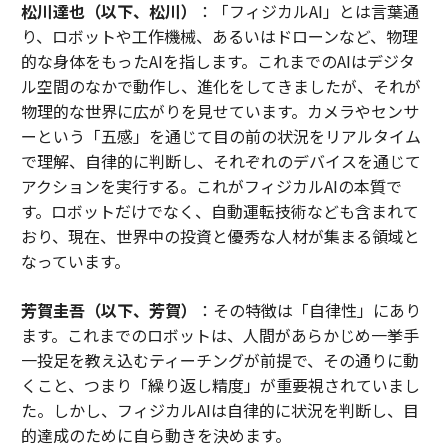
松川達也（以下、松川）
：「フィジカルAI」とは言葉通
り、ロボットや工作機械、あるいはドローンなど、物理
的な身体をもったAIを指します。これまでのAIはデジタ
ル空間のなかで動作し、進化をしてきましたが、それが
物理的な世界に広がりを見せています。カメラやセンサ
ーという「五感」を通じて目の前の状況をリアルタイム
で理解、自律的に判断し、それぞれのデバイスを通じて
アクションを実行する。これがフィジカルAIの本質で
す。ロボットだけでなく、自動運転技術なども含まれて
おり、現在、世界中の投資と優秀な人材が集まる領域と
なっています。
芳賀圭吾（以下、芳賀）
：その特徴は「自律性」にあり
ます。これまでのロボットは、人間があらかじめ一挙手
一投足を教え込むティーチングが前提で、その通りに動
くこと、つまり「繰り返し精度」が重要視されていまし
た。しかし、フィジカルAIは自律的に状況を判断し、目
的達成のために自ら動きを決めます。