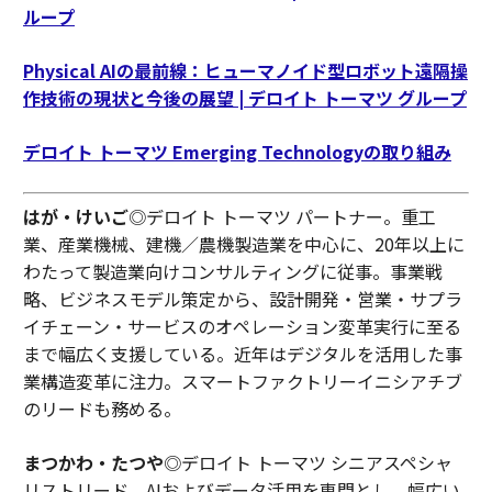
ループ
Physical AIの最前線：ヒューマノイド型ロボット遠隔操
作技術の現状と今後の展望 | デロイト トーマツ グループ
デロイト トーマツ Emerging Technologyの取り組み
はが・けいご
◎デロイト トーマツ パートナー。重工
業、産業機械、建機／農機製造業を中心に、20年以上に
わたって製造業向けコンサルティングに従事。事業戦
略、ビジネスモデル策定から、設計開発・営業・サプラ
イチェーン・サービスのオペレーション変革実行に至る
まで幅広く支援している。近年はデジタルを活用した事
業構造変革に注力。スマートファクトリーイニシアチブ
のリードも務める。
まつかわ・たつや
◎デロイト トーマツ シニアスペシャ
リストリード。AIおよびデータ活用を専門とし、幅広い