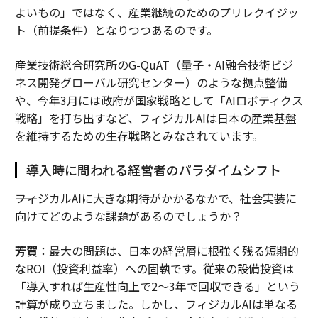
よいもの」ではなく、産業継続のためのプリレクイジッ
ト（前提条件）となりつつあるのです。
産業技術総合研究所のG-QuAT（量子・AI融合技術ビジ
ネス開発グローバル研究センター）のような拠点整備
や、今年3月には政府が国家戦略として「AIロボティクス
戦略」を打ち出すなど、フィジカルAIは日本の産業基盤
を維持するための生存戦略とみなされています。
導入時に問われる経営者のパラダイムシフト
――フィジカルAIに大きな期待がかかるなかで、社会実装に
向けてどのような課題があるのでしょうか？
芳賀
：最大の問題は、日本の経営層に根強く残る短期的
なROI（投資利益率）への固執です。従来の設備投資は
「導入すれば生産性向上で2〜3年で回収できる」という
計算が成り立ちました。しかし、フィジカルAIは単なる