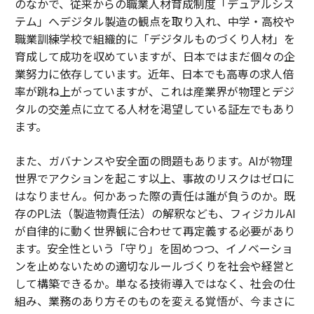
のなかで、従来からの職業人材育成制度「デュアルシス
テム」へデジタル製造の観点を取り入れ、中学・高校や
職業訓練学校で組織的に「デジタルものづくり人材」を
育成して成功を収めていますが、日本ではまだ個々の企
業努力に依存しています。近年、日本でも高専の求人倍
率が跳ね上がっていますが、これは産業界が物理とデジ
タルの交差点に立てる人材を渇望している証左でもあり
ます。
また、ガバナンスや安全面の問題もあります。AIが物理
世界でアクションを起こす以上、事故のリスクはゼロに
はなりません。何かあった際の責任は誰が負うのか。既
存のPL法（製造物責任法）の解釈なども、フィジカルAI
が自律的に動く世界観に合わせて再定義する必要があり
ます。安全性という「守り」を固めつつ、イノベーショ
ンを止めないための適切なルールづくりを社会や経営と
して構築できるか。単なる技術導入ではなく、社会の仕
組み、業務のあり方そのものを変える覚悟が、今まさに