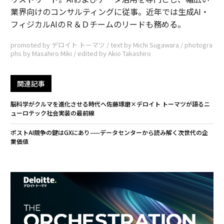
業界向けのコンサルティングに従事。近年では生成AI・
フィジカルAIのＲ＆Ｄチームのリードも務める。
promoted by デロイト トーマツ / text by Michi Sugawara / photogra
phs by Masahiro Miki / edited by Akio Takashiro
関連記事
脳科学がクルマを進化させる時代へ――佐藤琢磨×デロイト トーマツが語るニ
ューロテック社会実装の最前線
ポストAI競争の鍵はGXにあり——データセンターから読み解く次世代の企
業価値