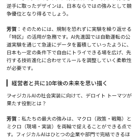
逆手に取ったデザインは、日本ならではの強みとして競
争優位となり得るでしょう。
芳賀
：そのためには、規制を恐れずに実験を繰り返せる
「特区」の活用が急務です。AI先進国では自動運転の公
道実験を通じて急速にデータを蓄積していったように、
日本も一定の条件下で自由にトライできる場を広げ、先
行する技術進化に合わせてルールを調整していく柔軟性
が必要です。
経営者と共に10年後の未来を思い描く
――フィジカルAIの社会実装に向けて、デロイト トーマツが
果たす役割とは？
芳賀
：私たちの最大の強みは、マクロ（政策・戦略）と
ミクロ（現場・実装）を両輪で捉えることができる点で
す。フィジカルAIはひとつの企業や部門で完結できるほ