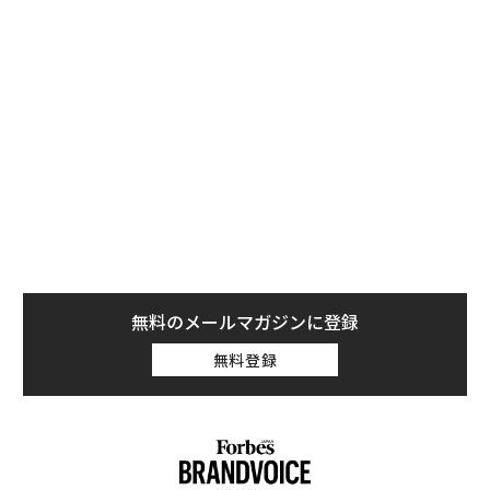
いうことです」と、ツァイは述べた。
「中国では経済の減速が見られますが、勤勉な人々や新
たなテクノロジーに取り組む人々が数多くいます。アジ
アはまだ非常にダイナミックな場所なのです」
無料のメールマガジンに登録
無料登録