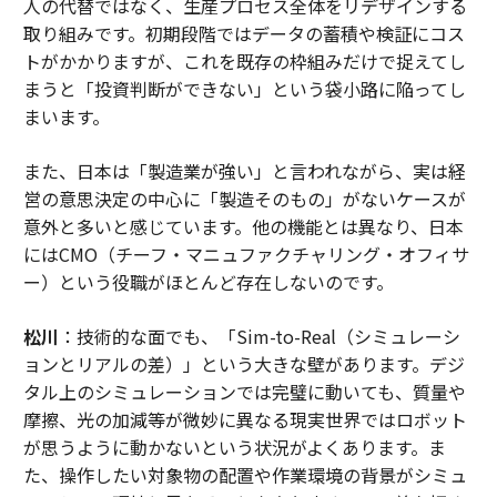
人の代替ではなく、生産プロセス全体をリデザインする
取り組みです。初期段階ではデータの蓄積や検証にコス
トがかかりますが、これを既存の枠組みだけで捉えてし
まうと「投資判断ができない」という袋小路に陥ってし
まいます。
また、日本は「製造業が強い」と言われながら、実は経
営の意思決定の中心に「製造そのもの」がないケースが
意外と多いと感じています。他の機能とは異なり、日本
にはCMO（チーフ・マニュファクチャリング・オフィサ
ー）という役職がほとんど存在しないのです。
松川
：技術的な面でも、「Sim-to-Real（シミュレーシ
ョンとリアルの差）」という大きな壁があります。デジ
タル上のシミュレーションでは完璧に動いても、質量や
摩擦、光の加減等が微妙に異なる現実世界ではロボット
が思うように動かないという状況がよくあります。ま
た、操作したい対象物の配置や作業環境の背景がシミュ