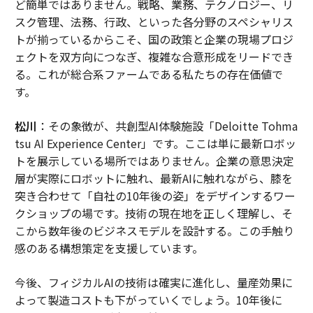
ど簡単ではありません。戦略、業務、テクノロジー、リ
スク管理、法務、行政、といった各分野のスペシャリス
トが揃っているからこそ、国の政策と企業の現場プロジ
ェクトを双方向につなぎ、複雑な合意形成をリードでき
る。これが総合系ファームである私たちの存在価値で
す。
松川
：その象徴が、共創型AI体験施設「Deloitte Tohma
tsu AI Experience Center」です。ここは単に最新ロボッ
トを展示している場所ではありません。企業の意思決定
層が実際にロボットに触れ、最新AIに触れながら、膝を
突き合わせて「自社の10年後の姿」をデザインするワー
クショップの場です。技術の現在地を正しく理解し、そ
こから数年後のビジネスモデルを設計する。この手触り
感のある構想策定を支援しています。
今後、フィジカルAIの技術は確実に進化し、量産効果に
よって製造コストも下がっていくでしょう。10年後に