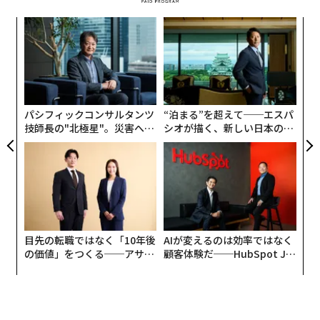
小1
挑
にし
よっ
PA
伝
る
モ
パシフィックコンサルタンツ
“泊まる”を超えて──エスパ
技師長の"北極星"。災害への
シオが描く、新しい日本のラ
無力感を乗り越え見つけた、
グジュアリー（前編）
防災一筋20年の答え
編集＝上田裕資
目先の転職ではなく「10年後
AIが変えるのは効率ではなく
の価値」をつくる──アサイ
顧客体験だ──HubSpot Ja
ンの長期伴走型支援とは
panが語る「Grow Better」
2026年9月号発売中
な組織のつくり方