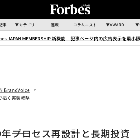
記事
カテゴリ
連載
コラムニスト
AWARD
rbes JAPAN MEMBERSHIP 新機能｜
記事ページ内の広告表示を最小
N BrandVoice
資で描く実装戦略
0年――プロセス再設計と長期投資