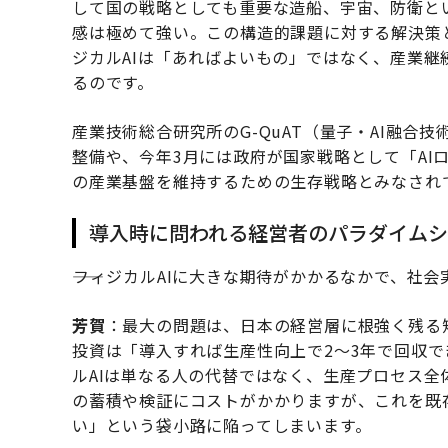
して国の戦略としても重要な造船、宇宙、防衛と
感は極めて強い。この構造的課題に対する解決策
ジカルAIは「あればよいもの」ではなく、産業
るのです。
産業技術総合研究所のG-QuAT（量子・AI融
整備や、今年3月には政府が国家戦略として「AI
の産業基盤を維持するための生存戦略とみなされ
導入時に問われる経営者のパラダイムシ
――フィジカルAIに大きな期待がかかるなかで、
芳賀
：最大の問題は、日本の経営層に根強く残る短
投資は「導入すれば生産性向上で2〜3年で回収
ルAIは単なる人の代替ではなく、生産プロセス
の蓄積や検証にコストがかかりますが、これを既
い」という袋小路に陥ってしまいます。