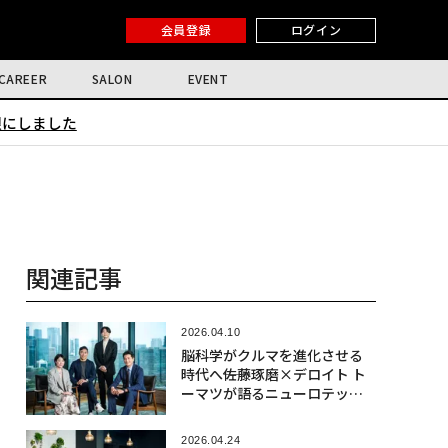
会員登録
ログイン
CAREER
SALON
EVENT
限にしました
関連記事
2026.04.10
脳科学がクルマを進化させる
時代へ――佐藤琢磨×デロイト ト
ーマツが語るニューロテック
社会実装の最前線
2026.04.24