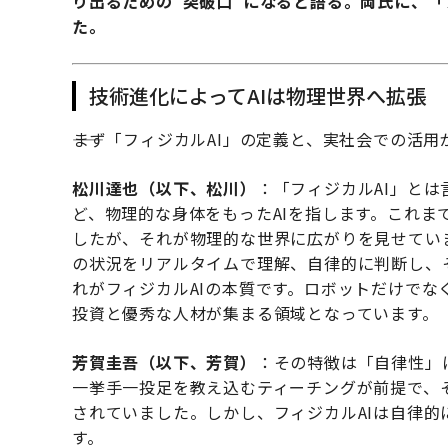
り出るための“突破口”になると語る。両氏に、「
た。
技術進化によってAIは物理世界へ拡張
――まず「フィジカルAI」の定義と、実社会での活
松川達也（以下、松川）
：「フィジカルAI」と
ど、物理的な身体をもったAIを指します。これま
したが、それが物理的な世界に広がりを見せてい
の状況をリアルタイムで理解、自律的に判断し、
れがフィジカルAIの本質です。ロボットだけで
投資と優秀な人材が集まる領域となっています。
芳賀圭吾（以下、芳賀）
：その特徴は「自律性」
一挙手一投足を教え込むティーチングが前提で、
されていました。しかし、フィジカルAIは自律
す。