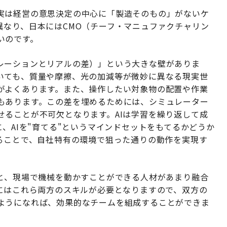
実は経営の意思決定の中心に「製造そのもの」がないケ
異なり、日本にはCMO（チーフ・マニュファクチャリン
いのです。
シミュレーションとリアルの差）」という大きな壁がありま
いても、質量や摩擦、光の加減等が微妙に異なる現実世
がよくあります。また、操作したい対象物の配置や作業
もあります。この差を埋めるためには、シミュレーター
せることが不可欠となります。AIは学習を繰り返して成
に、AIを"育てる"というマインドセットをもてるかどうか
げることで、自社特有の環境で狙った通りの動作を実現す
材と、現場で機械を動かすことができる人材があまり融合
うにはこれら両方のスキルが必要となりますので、双方の
ようになれば、効果的なチームを組成することができま